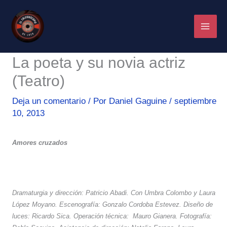
Ir
al
contenido
La poeta y su novia actriz
(Teatro)
Deja un comentario
/ Por
Daniel Gaguine
/
septiembre
10, 2013
Amores cruzados
Dramaturgia y dirección: Patricio Abadi. Con Umbra Colombo y Laura
López Moyano. Escenografía: Gonzalo Cordoba Estevez. Diseño de
luces: Ricardo Sica. Operación técnica:
Mauro Gianera. Fotografía: