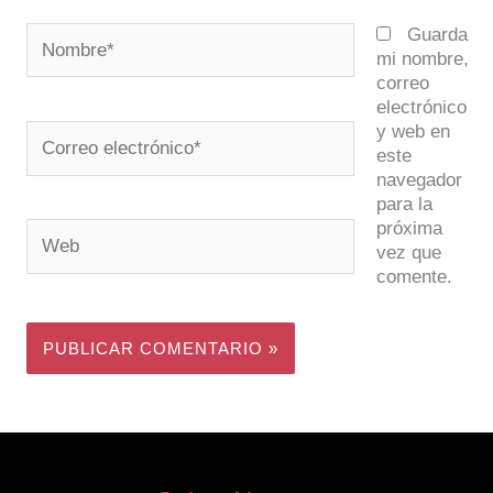
Nombre*
Guarda
mi nombre,
correo
electrónico
y web en
Correo
este
electrónico*
navegador
para la
próxima
Web
vez que
comente.