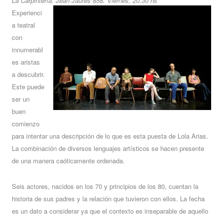
La Carpintería. Jean Jaures 858. Viernes, 20.30 hs
Experienci
a teatral
con
innumerabl
es aristas
a descubrir.
Este puede
ser un
buen
comienzo
para intentar una descripción de lo que es esta puesta de Lola Arias.
La combinación de diversos lenguajes artísticos se hacen presente
de una manera caóticamente ordenada.
Seis actores, nacidos en los 70 y principios de los 80, cuentan la
historia de sus padres y la relación que tuvieron con ellos. La fecha
es un dato a considerar ya que el contexto es inseparable de aquello