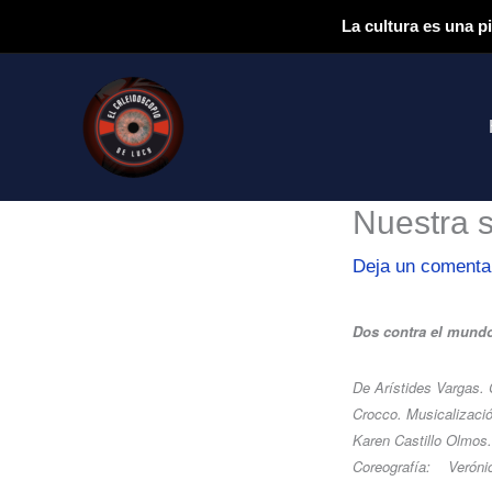
Ir
La cultura es una p
al
contenido
Nuestra s
Deja un comenta
Dos contra el mund
De Arístides Vargas. 
Crocco. Musicalizació
Karen Castillo Olmos. 
Coreografía: Verónic