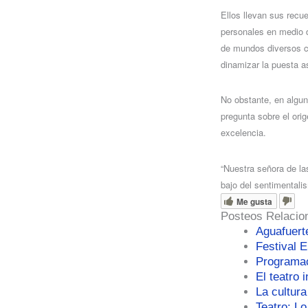
Ellos llevan sus recu
personales en medio d
de mundos diversos c
dinamizar la puesta a
No obstante, en algun
pregunta sobre el ori
excelencia.
“Nuestra señora de las
bajo del sentimentalis
Me gusta
Posteos Relacio
Aguafuert
Festival 
Programac
El teatro 
La cultur
Teatro: L