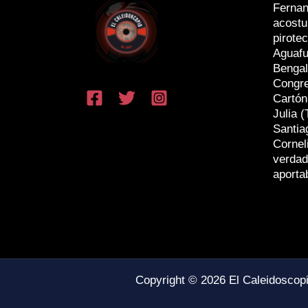
Fernan
acostu
pirotec
Aguafu
Bengal
Congr
Cartón
Julia (
Santia
Cornel
verdad
aporta
Copyright © 2026 El Caleidoscop