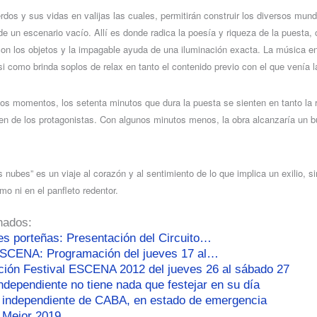
erdos y sus vidas en valijas las cuales, permitirán construir los diversos mun
e un escenario vacío. Allí es donde radica la poesía y riqueza de la puesta, 
on los objetos y la impagable ayuda de una iluminación exacta. La música e
si como brinda soplos de relax en tanto el contenido previo con el que venía 
os momentos, los setenta minutos que dura la puesta se sienten en tanto la r
gen de los protagonistas. Con algunos minutos menos, la obra alcanzaría un 
 nubes” es un viaje al corazón y al sentimiento de lo que implica un exilio, si
mo ni en el panfleto redentor.
nados:
es porteñas: Presentación del Circuito…
ESCENA: Programación del jueves 17 al…
ión Festival ESCENA 2012 del jueves 26 al sábado 27
independiente no tiene nada que festejar en su día
a independiente de CABA, en estado de emergencia
o Mejor 2019