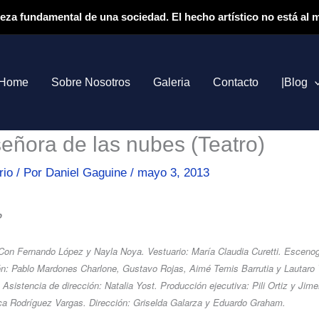
ieza fundamental de una sociedad. El hecho artístico no está al
Home
Sobre Nosotros
Galeria
Contacto
|Blog
eñora de las nubes (Teatro)
rio
/ Por
Daniel Gaguine
/
mayo 3, 2013
o
Con Fernando López y Nayla Noya. Vestuario: María Claudia Curetti. Escenog
n: Pablo Mardones Charlone, Gustavo Rojas, Aimé Temis Barrutia y Lautaro V
Asistencia de dirección: Natalia Yost. Producción ejecutiva: Pili Ortiz y Jim
a Rodríguez Vargas. Dirección: Griselda Galarza y Eduardo Graham.