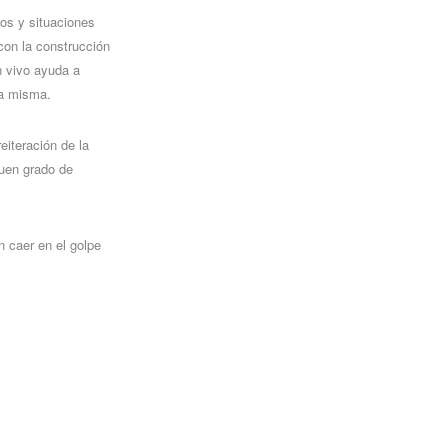
dos y situaciones
con la construcción
n vivo ayuda a
la misma.
eiteración de la
buen grado de
n caer en el golpe