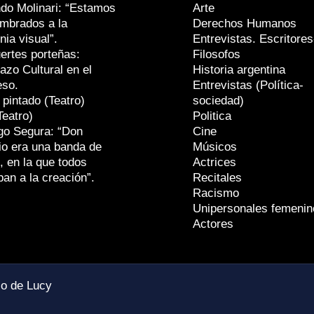
do Molinari: “Estamos
Arte
mbrados a la
Derechos Humanos
nia visual”.
Entrevistas. Escritores
ertes porteñas:
Filosofos
azo Cultural en el
Historia argentina
eso.
Entrevistas (Política-
 pintado (Teatro)
sociedad)
Teatro)
Politica
go Segura: “Don
Cine
io era una banda de
Músicos
, en la que todos
Actrices
ban a la creación”.
Recitales
Racismo
Unipersonales femenin
Actores
io de Lucy