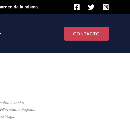
 margen de la misma.
CONTACTO
rafía: Leandro
illaverde. Fotografía:
ena Veiga.