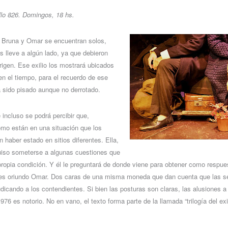
allo 826. Domingos, 18 hs.
 Bruna y Omar se encuentran solos,
s lleve a algún lado, ya que debieron
origen. Ese exilio los mostrará ubicados
en el tiempo, para el recuerdo de ese
 sido pisado aunque no derrotado.
 incluso se podrá percibir que,
omo están en una situación que los
 haber estado en sitios diferentes. Ella,
iso someterse a algunas cuestiones que
propia condición. Y él le preguntará de donde viene para obtener como respue
 es oriundo Omar. Dos caras de una misma moneda que dan cuenta que las s
dicando a los contendientes. Si bien las posturas son claras, las alusiones a
1976 es notorio. No en vano, el texto forma parte de la llamada “trilogía del ex