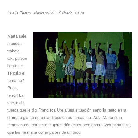
Huella Teatro. Medrano 535. Sábado, 21 hs.
Marta sale
a buscar
trabajo.
Ok, parece
bastante
sencillo el
tema no?
Pues,
¡error! La
vuelta de
tuerca que le dio Francisca Ure a una situación sencilla tanto en la
dramaturgia como en la dirección es fantástica. Aquí Marta está
representada por siete mujeres diferentes pero con un vestuario sutil,
que las hermana como partes de un todo.