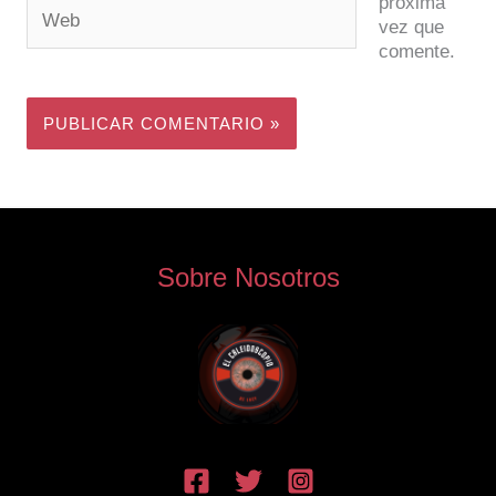
próxima
Web
vez que
comente.
Sobre Nosotros