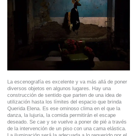
La escenografía es excelente y va más allá de poner
diversos objetos en algunos lugares. Hay una
construcción de sentido que parten de una idea de
utilización hasta los límites del espacio que brinda
Querida Elena. Es ese ominoso clima en el que la
danza, la lujuria, la comida permitirán el escape
deseado. Se cae y se vuelve a poner de pié a través
de la intervención de un piso con una cama elástica.
La iluminación será la adecuada a lo requerido por el