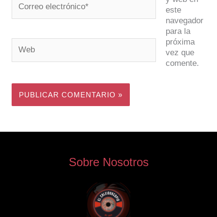
este
electrónico*
navegador
para la
próxima
Web
vez que
comente.
Sobre Nosotros