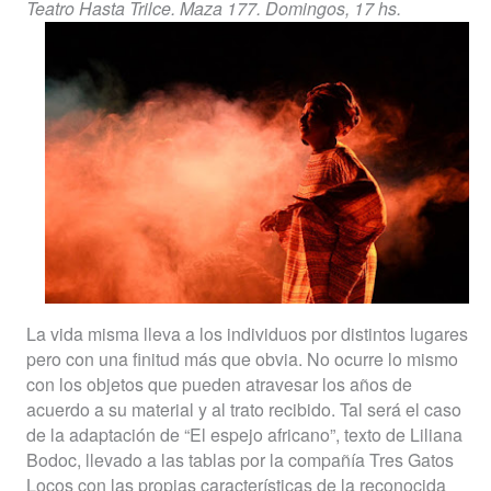
Teatro Hasta Trilce. Maza 177. Domingos, 17 hs.
La vida misma lleva a los individuos por distintos lugares
pero con una finitud más que obvia. No ocurre lo mismo
con los objetos que pueden atravesar los años de
acuerdo a su material y al trato recibido. Tal será el caso
de la adaptación de “El espejo africano”, texto de Liliana
Bodoc, llevado a las tablas por la compañía Tres Gatos
Locos con las propias características de la reconocida