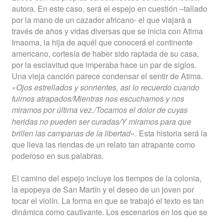
autora. En este caso, s
erá el espejo en cuestión –tallado
por la mano de un cazador africano- el que viajará a
través de años y vidas diversas que se inicia con Atima
Imaoma, la hija de aquél que conocerá el continente
americano, cortesía de haber sido raptada de su casa,
por la esclavitud que imperaba hace un par de siglos.
Una vieja canción parece condensar el sentir de Atima.
«
Ojos estrellados y sonrientes, asi lo recuerdo cuando
fuimos atrapados/
Mientras nos escuchamos y nos
miramos por última vez./
Tocamos el dolor de cuyas
heridas no pueden ser curadas/
Y miramos para que
brillen las campanas de la libertad
«.
Esta historia será la
que
lleva las riendas de un relato tan atrapante como
poderoso en sus palabras.
El camino del espejo
incluye los tiempos de la colonia,
la epopeya de San Martín y el deseo de un joven por
tocar el violín.
La forma en que se trabajó el texto es tan
dinámica como cautivante.
Los escenarios en los que se