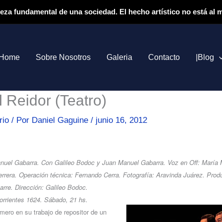
ieza fundamental de una sociedad. El hecho artístico no está al
Home
Sobre Nosotros
Galeria
Contacto
|Blog
l Reidor (Teatro)
rio
/ Por
Daniel Gaguine
/
junio 16, 2012
nuel Gabarra. Con Galileo Bodoc y Juan Manuel Gabarra. Voz en Off: María 
errera. Operación técnica: Fernando Cerra. Fotografía: Aravinda Juárez. Prod
rre. Dirección: Galileo Bodoc.
Corrientes 1624. Sábado, 21 hs.
úmero en su trabajo de repositor de un