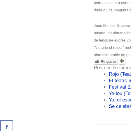
perteneciente a esta 
duda o una pregunta q
Juan Manuel Gabarra es
misma- no abrumador. 
de lenguaje expresivo
“Victorio el reidor” m
obra disfrutable de pr
Me gusta
Posteos Relacio
Rojo (Teat
El teatro 
Festival 
Ye-lou (Te
Yo, el esp
Se celebr