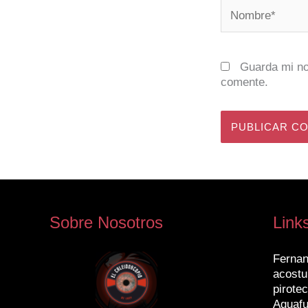
Nombre*
Guarda mi no
comente.
Sobre Nosotros
Link
Fernan
acostu
pirotec
Aguafu