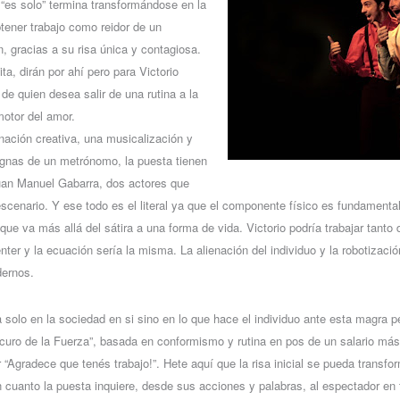
“es solo” termina transformándose en la
btener trabajo como reidor de un
, gracias a su risa única y contagiosa.
ita, dirán por ahí pero para Victorio
de quien desea salir de una rutina a la
 motor del amor.
ación creativa, una musicalización y
ignas de un metrónomo, la puesta tienen
uan Manuel Gabarra, dos actores que
 escenario. Y ese todo es el literal ya que el componente físico es fundament
que va más allá del sátira a una forma de vida. Victorio podría trabajar tanto
enter y la ecuación sería la misma. La alienación del individuo y la robotiza
dernos.
a solo en la sociedad en si sino en lo que hace el individuo ante esta magra p
oscuro de la Fuerza”, basada en conformismo y rutina en pos de un salario m
“Agradece que tenés trabajo!”. Hete aquí que la risa inicial se pueda transfo
 cuanto la puesta inquiere, desde sus acciones y palabras, al espectador en 