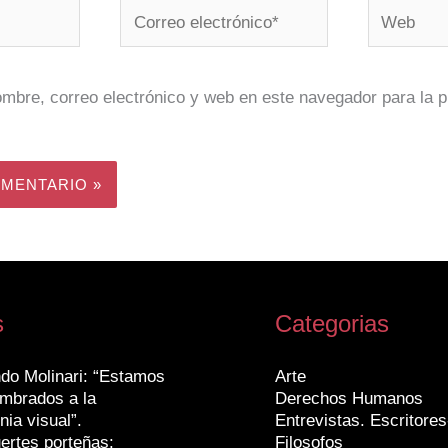
Correo
Web
electrónico*
mbre, correo electrónico y web en este navegador para la 
s
Categorias
do Molinari: “Estamos
Arte
mbrados a la
Derechos Humanos
nia visual”.
Entrevistas. Escritores
ertes porteñas:
Filosofos