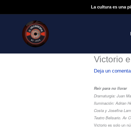
Ir
La cultura es una p
al
contenido
Victorio e
Deja un comenta
Reir para no llorar
Dramaturgia: Juan Ma
Iluminación: Adrian H
Costa y Josefina Lama
Teatro Belisario. Av 
Victorio es solo un n