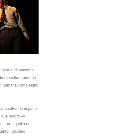
al para el dinamismo
 de repositor como de
ción humana como signo
erspectiva de dejarse
ás que magro –y
rmar en aquella un
tanto individuo