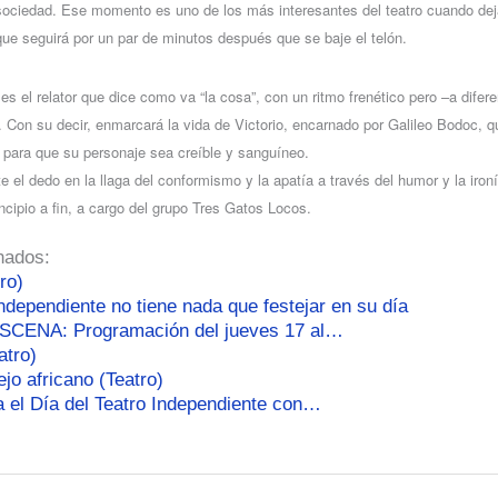
sociedad. Ese momento es uno de los más interesantes del teatro cuando dej
ue seguirá por un par de minutos después que se baje el telón.
 el relator que dice como va “la cosa”, con un ritmo frenético pero –a difere
Con su decir, enmarcará la vida de Victorio, encarnado por Galileo Bodoc, qui
 para que su personaje sea creíble y sanguíneo.
ete el dedo en la llaga del conformismo y la apatía a través del humor y la iro
incipio a fin, a cargo del grupo Tres Gatos Locos.
nados:
ro)
independiente no tiene nada que festejar en su día
ESCENA: Programación del jueves 17 al…
atro)
ejo africano (Teatro)
a el Día del Teatro Independiente con…