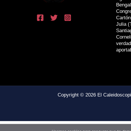
Bengal
Congr
Cartón
Julia (
Santia
Cornel
verdad
aporta
Copyright © 2026 El Caleidoscop