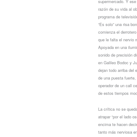
supermercado. Y ese 
razón de su vida al o
programa de televisión
“Es solo” una risa bon
comienza el derrotero 
que le falta el nervio
Apoyada en una ilumin
sonido de precisión d
en Galileo Bodoc y J
dejan todo arriba del
de una puesta fuerte, 
operador de un call c
de estos tiempos mo
La crítica no se qued
atrapar “por el lado 
encima te hacen decir 
tanto más nerviosa en