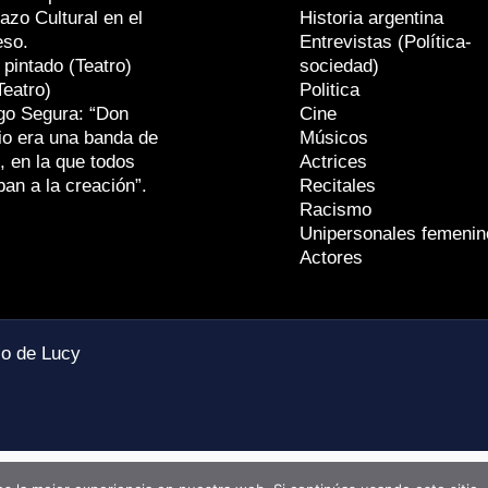
azo Cultural en el
Historia argentina
eso.
Entrevistas (Política-
 pintado (Teatro)
sociedad)
Teatro)
Politica
go Segura: “Don
Cine
io era una banda de
Músicos
, en la que todos
Actrices
ban a la creación”.
Recitales
Racismo
Unipersonales femenin
Actores
io de Lucy