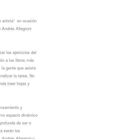
 artista”
en ocasión
e Andrés Allegroni
ar los ejercicios del
ión a los libros más
 la gente que asista
inalizar la tarea. No
da traer hojas y
ensamiento y
como espacio dinámico
profunda de ser o
ra serán los
 Andrés Allegroni y