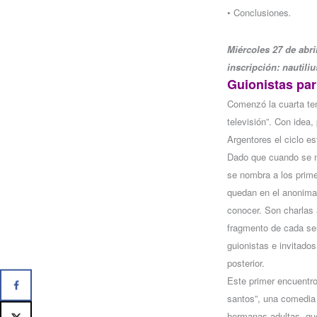
• Conclusiones
.
Miércoles 27 de abri
inscripción: nauti
Guionistas par
Comenzó la cuarta tem
televisión”. Con idea
Argentores el ciclo es
Dado que cuando se m
se nombra a los prime
quedan en el anonimat
conocer. Son charlas 
fragmento de cada se
guionistas e invitado
posterior.
Este primer encuentro
santos”, una comedia 
hermanas adultas, qu