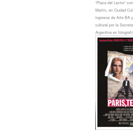
“Plaza del Lector” co
Martín, en Ciudad Cul
ingresos de Arte BA 
cultural por la Secret
Argentina en fotograf