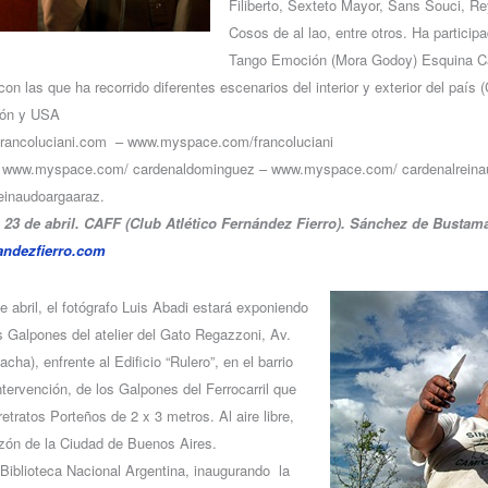
Filiberto, Sexteto Mayor, Sans Souci, R
Cosos de al lao, entre otros. Ha partici
Tango Emoción (Mora Godoy) Esquina Ca
con las que ha recorrido diferentes escenarios del interior y exterior del país 
pón y USA
francoluciani.com – www.myspace.com/francoluciani
 www.myspace.com/ cardenaldominguez – www.myspace.com/ cardenalreina
inaudoargaaraz.
23 de abril. CAFF (Club Atlético Fernández Fierro). Sánchez de Bustama
andezfierro.com
e abril, el fotógrafo Luis Abadi estará exponiendo
s Galpones del atelier del Gato Regazzoni, Av.
cha), enfrente al Edificio “Rulero”, en el barrio
ntervención, de los Galpones del Ferrocarril que
retratos Porteños de 2 x 3 metros. Al aire libre,
azón de la Ciudad de Buenos Aires.
a Biblioteca Nacional Argentina, inaugurando la