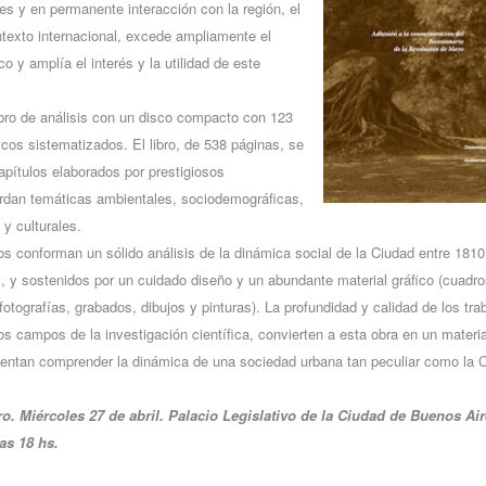
es y en permanente interacción con la región, el
ontexto internacional, excede ampliamente el
o y amplía el interés y la utilidad de este
bro de análisis con un disco compacto con 123
icos sistematizados. El libro, de 538 páginas, se
apítulos elaborados por prestigiosos
ordan temáticas ambientales, sociodemográficas,
y culturales.
os conforman un sólido análisis de la dinámica social de la Ciudad entre 1810
as, y sostenidos por un cuidado diseño y un abundante material gráfico (cuadr
otografías, grabados, dibujos y pinturas). La profundidad y calidad de los tra
os campos de la investigación científica, convierten a esta obra en un materia
ntentan comprender la dinámica de una sociedad urbana tan peculiar como la
ro. Miércoles 27 de abril. Palacio Legislativo de la Ciudad de Buenos Ai
as 18 hs.