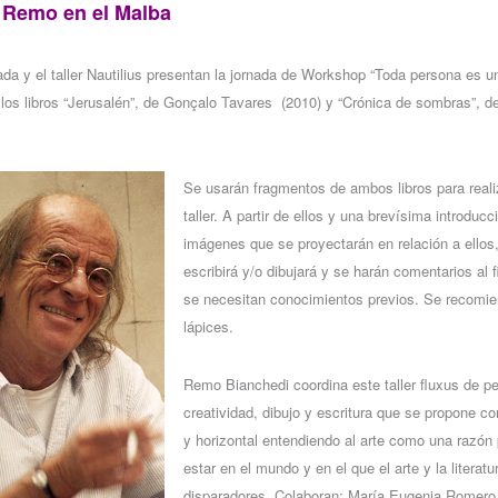
Remo en el Malba
da y el taller Nautilius presentan la jornada de Workshop “Toda persona es un
 los libros “Jerusalén”, de Gonçalo Tavares
(2010) y “Crónica de sombras”, d
Se usarán fragmentos de ambos libros para realiz
taller. A partir de ellos y una brevísima introducc
imágenes que se proyectarán en relación a ellos,
escribirá y/o dibujará y se harán comentarios al f
se necesitan conocimientos previos. Se recomien
lápices.
Remo Bianchedi coordina este taller fluxus de p
creatividad, dibujo y escritura que se propone 
y horizontal entendiendo al arte como una razón 
estar en el mundo y en el que el arte y la literatu
disparadores. Colaboran: María Eugenia Romero,