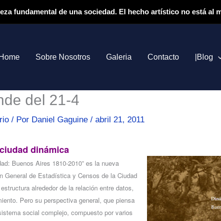
ieza fundamental de una sociedad. El hecho artístico no está al
Home
Sobre Nosotros
Galeria
Contacto
|Blog
inde del 21-4
rio
/ Por
Daniel Gaguine
/
abril 21, 2011
 ciudad dinámica
dad: Buenos Aires 1810-2010”
es la nueva
ón General de Estadística y Censos de la Ciudad
structura alrededor de la relación entre datos,
iento. Pero su perspectiva general, que piensa
sistema social complejo, compuesto por varios