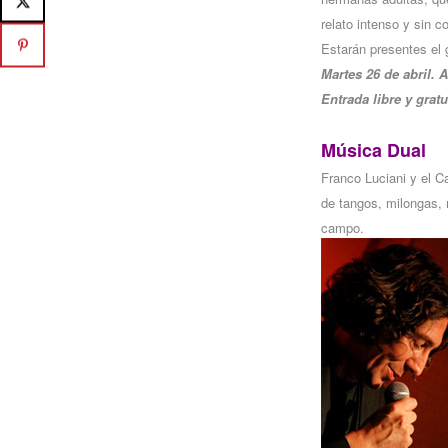
relato intenso y sin c
Estarán presentes el g
Martes 26 de abril. 
Entrada libre y gratu
Música Dual
Franco Luciani y el C
de tangos, milongas, 
campo.