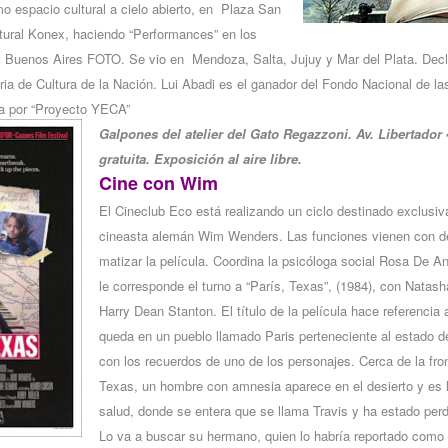
mo espacio cultural a cielo abierto, en Plaza San
tural Konex, haciendo “Performances” en los
y Buenos Aires FOTO. Se vio en Mendoza, Salta, Jujuy y Mar del Plata. Decl
aria de Cultura de la Nación. Lui Abadi es el ganador del Fondo Nacional de la
ía por “Proyecto YECA”
Galpones del atelier del Gato Regazzoni. Av. Libertador 
gratuita. Exposición al aire libre.
Cine con Wim
El Cineclub Eco está realizando un ciclo destinado exclusi
cineasta alemán Wim Wenders. Las funciones vienen con de
matizar la película. Coordina la psicóloga social Rosa De A
le corresponde el turno a “París, Texas”, (1984), con Natas
Harry Dean Stanton. El título de la película hace referencia 
queda en un pueblo llamado Paris perteneciente al estado d
con los recuerdos de uno de los personajes. Cerca de la fr
Texas, un hombre con amnesia aparece en el desierto y es l
salud, donde se entera que se llama Travis y ha estado perd
Lo va a buscar su hermano, quien lo habría reportado como