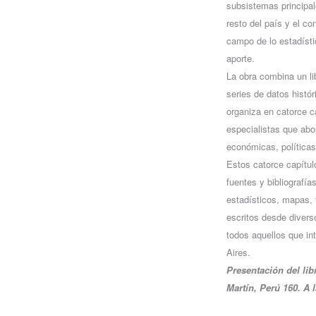
subsistemas principal
resto del país y el c
campo de lo estadístic
aporte.
La obra combina un li
series de datos histór
organiza en catorce c
especialistas que ab
económicas, políticas 
Estos catorce capítul
fuentes y bibliografí
estadísticos, mapas, f
escritos desde divers
todos aquellos que i
Aires.
Presentación del lib
Martín, Perú 160. A l