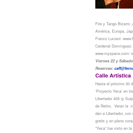
Fire y Tango Bizarro ,
América, Europa, Ja
Franco Luciani: www.
Cardenal Domínguez:
www.myspace.com/ re
Viernes 22 y Sábado 
Reservas:
caff@fern
Calle Artística
Hasta el próximo 30 d
‘Proyecto Yeca’ en lo
Libertador 405 (y Suipa
de Retiro. Veran la i
dan a Libertador, con 
gratis y en pleno cor
“Yeca” fue visto en l