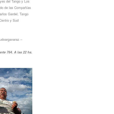
eyes del Tango y Los
pado de las Compañías
rlos Gardel, Tango
(Centro y Sud
udoarganaraz –
nte 764. A las 22 hs.