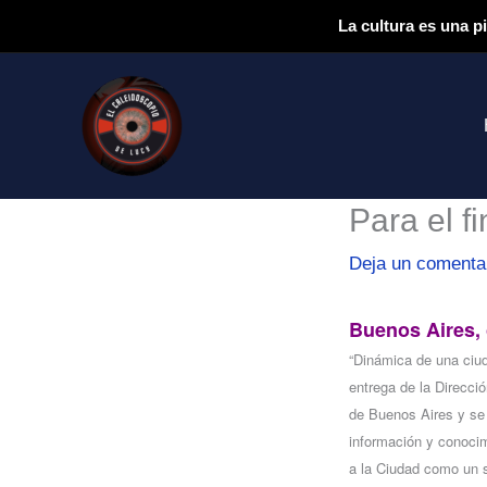
Ir
La cultura es una p
al
contenido
Para el f
Deja un comenta
Buenos Aires,
“Dinámica de una ciu
entrega de la Direcci
de Buenos Aires y se e
información y conocim
a la Ciudad como un 