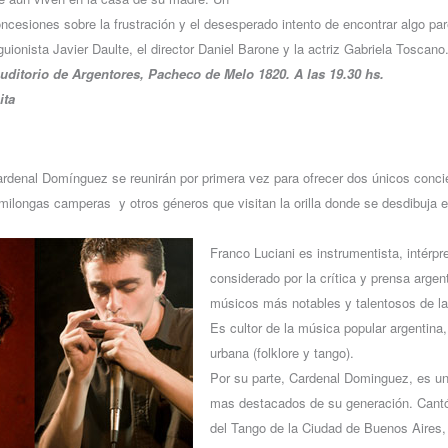
oncesiones sobre la frustración y el desesperado intento de encontrar algo pare
uionista Javier Daulte, el director Daniel Barone y la actriz Gabriela Toscano
Auditorio de Argentores, Pacheco de Melo 1820. A las 19.30 hs.
ita
ardenal Domínguez se reunirán por primera vez para ofrecer dos únicos concie
milongas camperas y otros géneros que visitan la orilla donde se desdibuja el
Franco Luciani es instrumentista, intérp
considerado por la crítica y prensa arge
músicos más notables y talentosos de l
Es cultor de la música popular argentina,
urbana (folklore y tango).
Por su parte, Cardenal Dominguez, es u
mas destacados de su generación. Cantó
del Tango de la Ciudad de Buenos Aires,