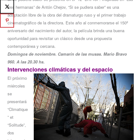
tres hermanas” de Antón Chejov, “Si se pudiera saber” es una
adaptación libre de la obra del dramaturgo ruso y el primer trabajo
cinematográfico de la directora. Este año al conmemorarse el 150º
aniversario del nacimiento del autor, la película brinda una buena
oportunidad para revisitar un clásico desde una propuesta
contemporánea y cercana.
Domingos de noviembre. Camarín de las musas. Mario Bravo
960. A las 20.30 hs.
Intervenciones climáticas y del espacio
El próximo
miércoles
se
presentará
“Climatique
” et
“Solitude”,
dos