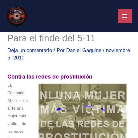
Ir
al
contenido
Para el finde del 5-11
Deja un comentario
/ Por
Daniel Gaguine
/
noviembre
5, 2010
Contra las redes de prostitución
La
Campaña
Abolicionist
a “Ni una
mujer más
víctima de
las redes