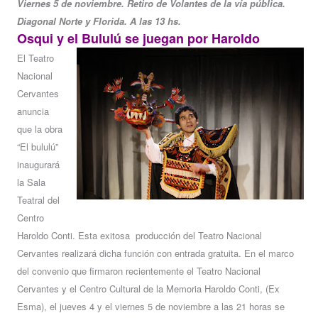
Viernes 5 de noviembre. Retiro de Volantes de la vía pública.
Diagonal Norte y Florida. A las 13 hs.
Osqui y el Bululú se juegan por Haroldo
El Teatro
Nacional
Cervantes
anuncia
que la obra
“El bululú”
inaugurará
la Sala
Teatral del
Centro
Haroldo Conti. Esta exitosa producción del Teatro Nacional
Cervantes realizará dicha función con entrada gratuita. En el marco
del convenio que firmaron recientemente el Teatro Nacional
Cervantes y el Centro Cultural de la Memoria Haroldo Conti, (Ex
Esma), el jueves 4 y el viernes 5 de noviembre a las 21 horas se