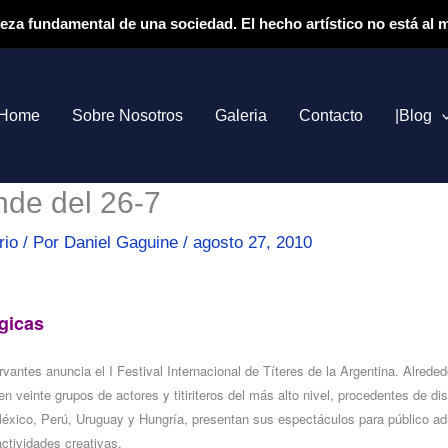
ieza fundamental de una sociedad. El hecho artístico no está al
Home
Sobre Nosotros
Galeria
Contacto
|Blog
inde del 26-7
rio
/ Por
Daniel Gaguine
/
agosto 27, 2010
gicas
rvantes anuncia el I Festival Internacional de Títeres de la Argentina. Alrede
n veinte grupos de actores y titiriteros del más alto nivel, procedentes de di
éxico, Perú, Uruguay y Hungría, presentan sus espectáculos para público adu
actividades creativas.