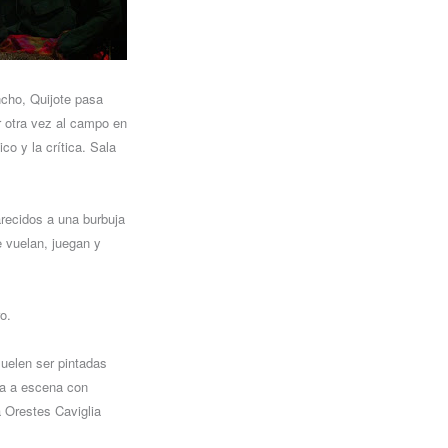
cho, Quijote pasa
r otra vez al campo en
o y la crítica. Sala
ecidos a una burbuja
e vuelan, juegan y
o.
suelen ser pintadas
da a escena con
 Orestes Caviglia