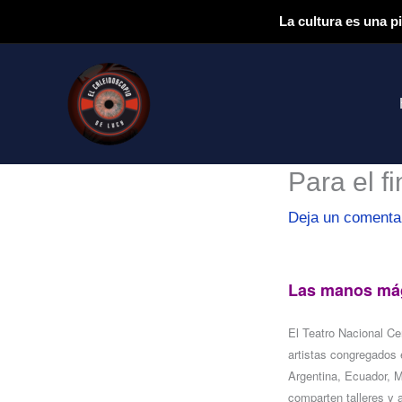
Ir
La cultura es una p
al
contenido
Para el f
Deja un comenta
Las manos má
El Teatro Nacional Ce
artistas congregados e
Argentina, Ecuador, M
comparten talleres y 