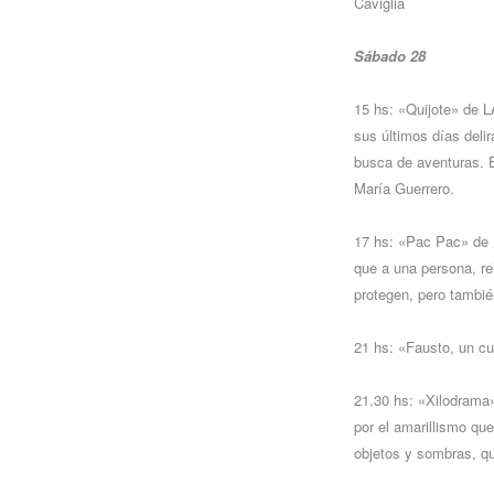
Caviglia
Sábado 28
15 hs: «Quijote» de
sus últimos días deli
busca de aventuras. E
María Guerrero.
17 hs: «Pac Pac» de 
que a una persona, re
protegen, pero tambié
21 hs: «Fausto, un c
21.30 hs: «Xilodrama»
por el amarillismo qu
objetos y sombras, qu