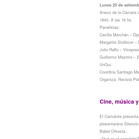
Lunes 20 de setiemb
Anexo de la Cámara d
1843. A las 16 hs.
Panelistas:
Cecilia Merchán – Dip
Margarita Stolbizer 
Julio Raffo – Vicepre
Guillermo Mastrini –
UnQui.
Coordina Santiago Mar
Organiza: Revista Pa
Cine, música y
El Camalote presenta 
presentarána Silencio
Babel Orkesta.
¿Qué es el camalote?