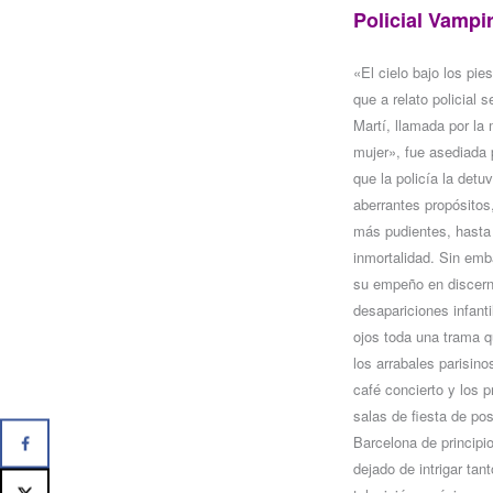
Policial Vampi
«El cielo bajo los pi
que a relato policial 
Martí, llamada por la
mujer», fue asediada
que la policía la det
aberrantes propósitos
más pudientes, hasta 
inmortalidad. Sin emb
su empeño en discerni
desapariciones infanti
ojos toda una trama q
los arrabales parisino
café concierto y los p
salas de fiesta de po
Barcelona de principi
dejado de intrigar ta