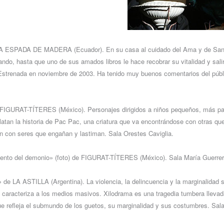
 LA ESPADA DE MADERA (Ecuador). En su casa al cuidado del Ama y de San
rando, hasta que uno de sus amados libros le hace recobrar su vitalidad y sali
strenada en noviembre de 2003. Ha tenido muy buenos comentarios del públic
FIGURAT-TÍTERES (México). Personajes dirigidos a niños pequeños, más par
latan la historia de Pac Pac, una criatura que va encontrándose con otras qu
n con seres que engañan y lastiman. Sala Orestes Caviglia.
uento del demonio» (foto) de FIGURAT-TÍTERES (México). Sala María Guerrer
 de LA ASTILLA (Argentina). La violencia, la delincuencia y la marginalidad 
e caracteriza a los medios masivos. Xilodrama es una tragedia tumbera lleva
e refleja el submundo de los guetos, su marginalidad y sus costumbres. Sala