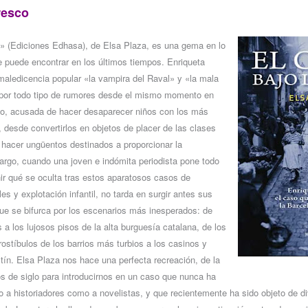
resco
es» (Ediciones Edhasa), de Elsa Plaza, es una gema en lo
se puede encontrar en los últimos tiempos. Enriqueta
 maledicencia popular «la vampira del Raval» y «la mala
 por todo tipo de rumores desde el mismo momento en
uvo, acusada de hacer desaparecer niños con los más
, desde convertirlos en objetos de placer de las clases
hacer ungüentos destinados a proporcionar la
argo, cuando una joven e indómita periodista pone todo
r qué se oculta tras estos aparatosos casos de
les y explotación infantil, no tarda en surgir antes sus
ue se bifurca por los escenarios más inesperados: de
s a los lujosos pisos de la alta burguesía catalana, de los
rostíbulos de los barrios más turbios a los casinos y
stín. Elsa Plaza nos hace una perfecta recreación, de la
os de siglo para introducirnos en un caso que nunca ha
nto a historiadores como a novelistas, y que recientemente ha sido objeto de 