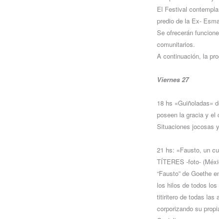
El Festival contempla
predio de la Ex- Esma
Se ofrecerán funcione
comunitarios.
A continuación, la pr
Viernes 27
18 hs «Guiñoladas» d
poseen la gracia y el
Situaciones jocosas y
21 hs: «Fausto, un c
TÍTERES -foto- (Méxic
“Fausto” de Goethe en
los hilos de todos los
titiritero de todas la
corporizando su propia