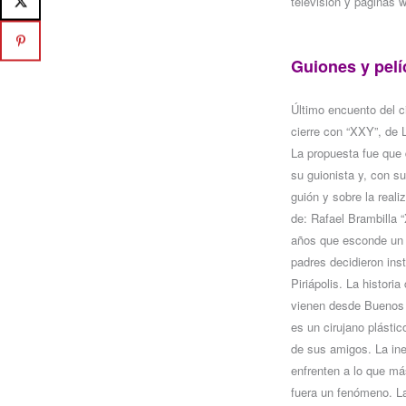
televisión y páginas 
Guiones y pelí
Último encuento del ci
cierre con “XXY”, de 
La propuesta fue que 
su guionista y, con su
guión y sobre la reali
de: Rafael Brambilla 
años que esconde un 
padres decidieron ins
Piriápolis. La histor
vienen desde Buenos A
es un cirujano plástic
de sus amigos. La ine
enfrenten a lo que m
fuera un fenómeno. La