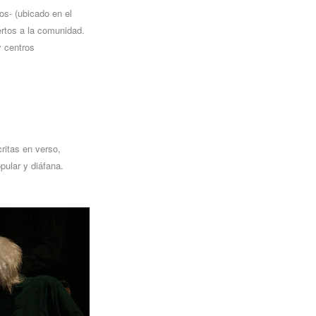
os- (ubicado en el
ertos a la comunidad.
y centros
itas en verso,
pular y diáfana.