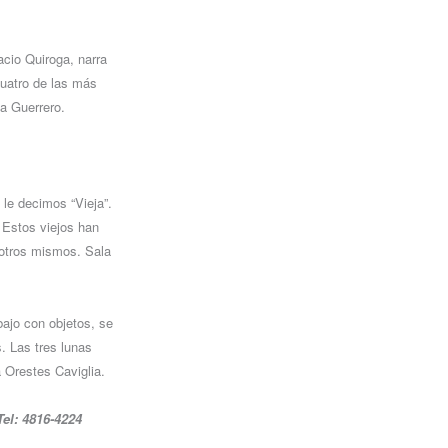
cio Quiroga, narra
cuatro de las más
ía Guerrero.
le decimos “Vieja”.
. Estos viejos han
sotros mismos. Sala
abajo con objetos, se
. Las tres lunas
 Orestes Caviglia.
Tel: 4816-4224