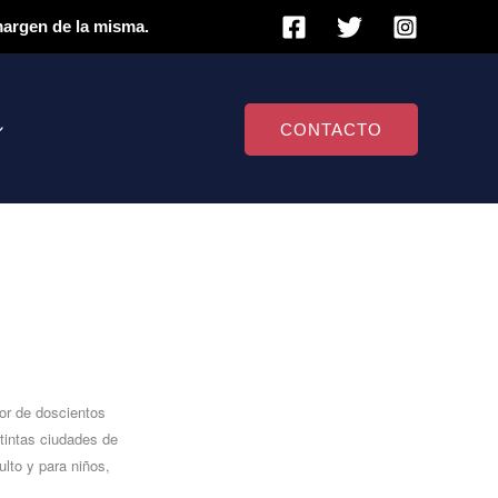
 margen de la misma.
CONTACTO
dor de doscientos
stintas ciudades de
lto y para niños,