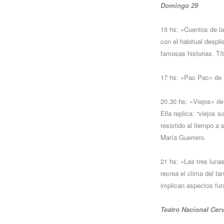
Domingo 29
15 hs: «Cuentos de l
con el habitual desp
famosas historias. Tí
17 hs: «Pac Pac» de
20.30 hs: «Viejos» d
Ella replica: “viejos 
resistido al tiempo 
María Guerrero.
21 hs: «Las tres lunas
recrea el clima del t
implican aspectos fun
Teatro Nacional Cerv