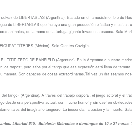
a selva» de LIBERTABLAS (Argentina). Basado en el famosísimo libro de Hora
liegue de LIBERTABLAS que incluye una gran producción plástica y musical, 
teres-animales, de la mano de la tortuga gigante invaden la escena. Sala Mar
 FIGURAT-TÍTERES (México). Sala Orestes Caviglia.
e EL TITIRITERO DE BANFIELD (Argentina). En la Argentina a nuestra madre 
son los trapos”, pero sabe por el tango que esa expresión está llena de ternura
a su manera. Son capaces de cosas extraordinarias.Tal vez un día seamos no
 del tango» (Argentina). A través del trabajo corporal, el juego actoral y el tr
ango desde una perspectiva actual, con mucho humor y sin caer en obviedades
damentales del imaginario tanguero: La inocencia, la pasión y la muerte. Sala
antes. Libertad 815. Boletería: Miércoles a domingos de 10 a 21 horas. 