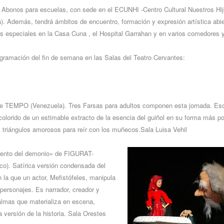
 Abonos para escuelas, con sede en el ECUNHI -Centro Cultural Nuestros Hij
). Además, tendrá ámbitos de encuentro, formación y expresión artística abi
s especiales en la Casa Cuna , el Hospital Garrahan y en varios comedores 
ogramación del fin de semana en las Salas del Teatro Cervantes:
e TEMPO (Venezuela). Tres Farsas para adultos componen esta jornada. Escr
 colorido de un estimable extracto de la esencia del guiñol en su forma más po
 triángulos amorosos para reír con los muñecos.Sala Luisa Vehil
uento del demonio» de FIGURAT-
o). Satírica versión condensada del
 la que un actor, Mefistófeles, manipula
 personajes. Es narrador, creador y
s almas que materializa en escena,
 versión de la historia. Sala Orestes