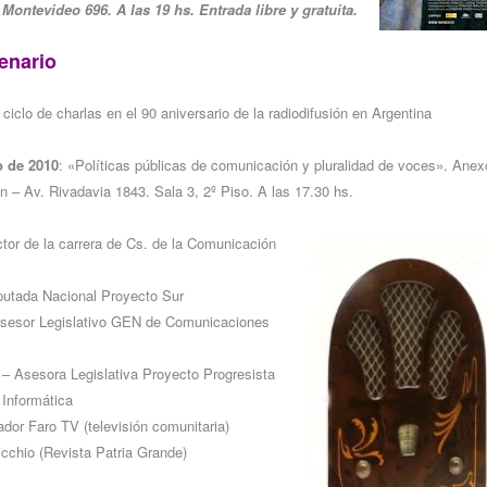
Montevideo 696. A las 19 hs. Entrada libre y gratuita.
enario
ciclo de charlas en el 90 aniversario de la radiodifusión en Argentina
o de 2010
: «Políticas públicas de comunicación y pluralidad de voces». Ane
n – Av. Rivadavia 1843. Sala 3, 2º Piso. A las 17.30 hs.
ctor de la carrera de Cs. de la Comunicación
putada Nacional Proyecto Sur
Asesor Legislativo GEN de Comunicaciones
– Asesora Legislativa Proyecto Progresista
Informática
ador Faro TV (televisión comunitaria)
cchio (Revista Patria Grande)