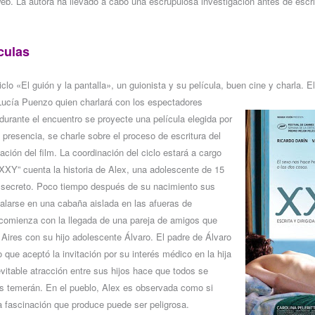
web. La autora ha llevado a cabo una escrupulosa investigación antes de escri
culas
clo «El guión y la pantalla», un guionista y su película, buen cine y charla. E
Lucía Puenzo quien charlará con los espectadores
durante el encuentro se proyecte una película elegida por
 presencia, se charle sobre el proceso de escritura del
zación del film. La coordinación del ciclo estará a cargo
“XXY” cuenta la historia de Alex, una adolescente de 15
secreto. Poco tiempo después de su nacimiento sus
talarse en una cabaña aislada en las afueras de
ia comienza con la llegada de una pareja de amigos que
ires con su hijo adolescente Álvaro. El padre de Álvaro
o que aceptó la invitación por su interés médico en la hija
vitable atracción entre sus hijos hace que todos se
ás temerán. En el pueblo, Alex es observada como si
 fascinación que produce puede ser peligrosa.