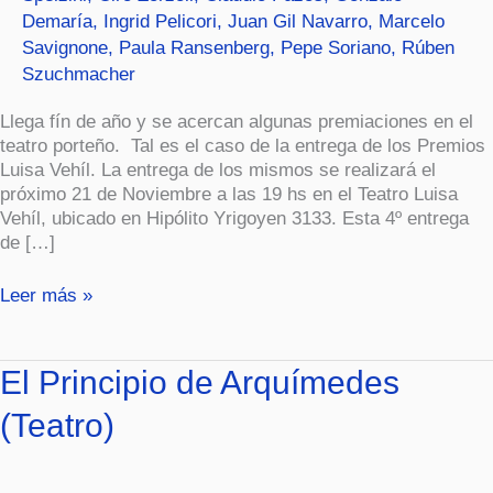
Demaría
,
Ingrid Pelicori
,
Juan Gil Navarro
,
Marcelo
Savignone
,
Paula Ransenberg
,
Pepe Soriano
,
Rúben
Szuchmacher
Llega fín de año y se acercan algunas premiaciones en el
teatro porteño. Tal es el caso de la entrega de los Premios
Luisa Vehíl. La entrega de los mismos se realizará el
próximo 21 de Noviembre a las 19 hs en el Teatro Luisa
Vehíl, ubicado en Hipólito Yrigoyen 3133. Esta 4º entrega
de […]
Leer más »
El
El Principio de Arquímedes
Principio
(Teatro)
de
Arquímedes
(Teatro)