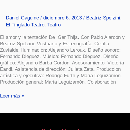
Daniel Gaguine
/
diciembre 6, 2013
/
Beatriz Spelzini
,
El Tinglado Teatro
,
Teatro
El amor y la tentación De Ger Thijs. Con Pablo Alarcón y
Beatriz Spelzini. Vestuario y Escenografía: Cecilia
Zuvialde. Iluminación: Alejandro Leroux. Diseño sonoro:
Fernando Dieguez. Música: Fernando Dieguez. Diseño
gráfico: Alejandro Barba Gordon. Asesoramiento: Victoria
Eandi. Asistencia de dirección: Julieta Zeta. Producción
artística y ejecutiva: Rodrigo Furth y Maria Leguizamón.
Producción general: Maria Leguizamón. Colaboración
Leer más »