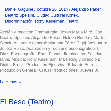
Daniel Gaguine
/
octubre 26, 2014
/
Alejandro Paker
,
Beatriz Spelzini
,
Ciudad Cultural Konex
,
Discriminación
,
Rony Keselman
,
Teatro
Acción y reacción Dramaturgia: Josep María Miró. Con
Beatriz Spelzini, Alejandro Paker, Nelson Rueda y Martín
Slipak. Asistente general: Mariana Pérez Cigoj. Vestuario:
Julieta Risso. Adaptación y rediseño escenográfico: Lili
Diaz. Escenografía: Enric Planas. Iluminación: Soledad
Ianni. Música: Rony Keselman. Marketing y dirección:
Digital Bronx. Producción Ejecutiva: Eduardo Estrella.
Producción General: CHCH Producciones. Jueves 30
Leer más »
El
El Beso (Teatro)
Beso
(Teatro)