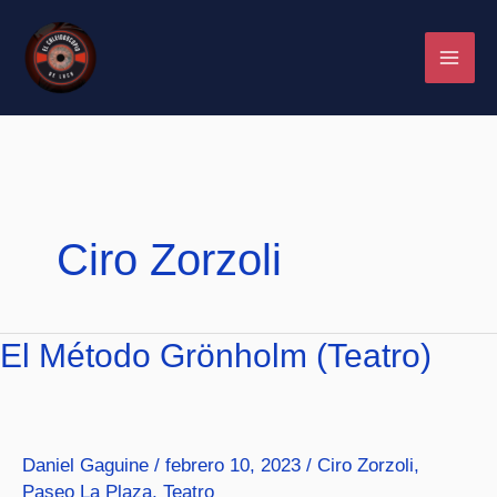
Ir
al
contenido
Ciro Zorzoli
El
El Método Grönholm (Teatro)
Método
Grönholm
(Teatro)
Daniel Gaguine
/
febrero 10, 2023
/
Ciro Zorzoli
,
Paseo La Plaza
,
Teatro