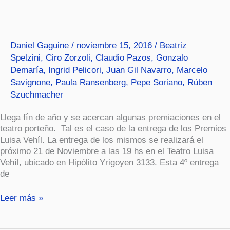
Luisa
Vehíl
2016
Daniel Gaguine
/
noviembre 15, 2016
/
Beatriz
Spelzini
,
Ciro Zorzoli
,
Claudio Pazos
,
Gonzalo
Demaría
,
Ingrid Pelicori
,
Juan Gil Navarro
,
Marcelo
Savignone
,
Paula Ransenberg
,
Pepe Soriano
,
Rúben
Szuchmacher
Llega fín de año y se acercan algunas premiaciones en el
teatro porteño. Tal es el caso de la entrega de los Premios
Luisa Vehíl. La entrega de los mismos se realizará el
próximo 21 de Noviembre a las 19 hs en el Teatro Luisa
Vehíl, ubicado en Hipólito Yrigoyen 3133. Esta 4º entrega
de
Leer más »