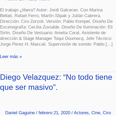
El trabajo ¿libera? Autor: Jordi Galceran. Con Marina
Bellati, Rafael Ferro, Martín Slipak y Julián Cabrera.
Dirección: Ciro Zorzoli. Versión: Pablo Kompel. Diseño De
Escenografía: Cecilia Zuvialde. Diseño De Iluminación: Eli
Sirlin. Diseño De Vestuario: Amelia Coral. Asistente de
dirección & Stage Manager Toqui Doumecq. Jefe Técnico:
Jorge Perez H. Mascali. Supervisión de sonido: Pablo […]
Leer más »
Diego
Diego Velazquez: “No todo tiene
Velazquez:
que ser masivo”.
“No
todo
tiene
que
ser
Daniel Gaguine
/
febrero 21, 2020
/
Actores
,
Cine
,
Ciro
masivo”.