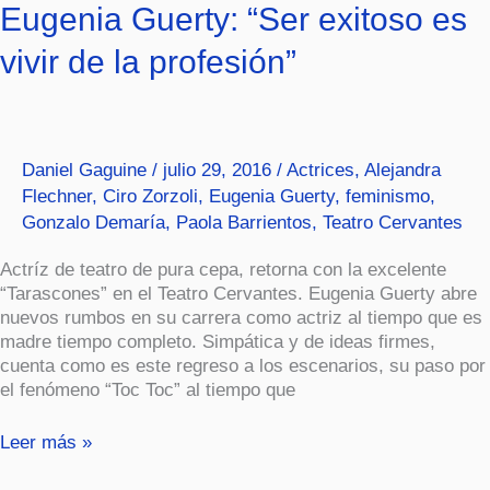
Eugenia
Eugenia Guerty: “Ser exitoso es
Guerty:
vivir de la profesión”
“Ser
exitoso
es
vivir
de
Daniel Gaguine
/
julio 29, 2016
/
Actrices
,
Alejandra
la
Flechner
,
Ciro Zorzoli
,
Eugenia Guerty
,
feminismo
,
profesión”
Gonzalo Demaría
,
Paola Barrientos
,
Teatro Cervantes
Actríz de teatro de pura cepa, retorna con la excelente
“Tarascones” en el Teatro Cervantes. Eugenia Guerty abre
nuevos rumbos en su carrera como actriz al tiempo que es
madre tiempo completo. Simpática y de ideas firmes,
cuenta como es este regreso a los escenarios, su paso por
el fenómeno “Toc Toc” al tiempo que
Leer más »