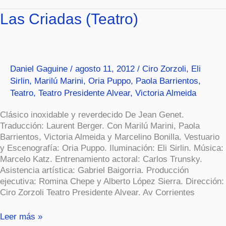
Las
Las Criadas (Teatro)
Criadas
(Teatro)
Daniel Gaguine
/
agosto 11, 2012
/
Ciro Zorzoli
,
Eli
Sirlin
,
Marilú Marini
,
Oria Puppo
,
Paola Barrientos
,
Teatro
,
Teatro Presidente Alvear
,
Victoria Almeida
Clásico inoxidable y reverdecido De Jean Genet.
Traducción: Laurent Berger. Con Marilú Marini, Paola
Barrientos, Victoria Almeida y Marcelino Bonilla. Vestuario
y Escenografía: Oria Puppo. Iluminación: Eli Sirlin. Música:
Marcelo Katz. Entrenamiento actoral: Carlos Trunsky.
Asistencia artística: Gabriel Baigorria. Producción
ejecutiva: Romina Chepe y Alberto López Sierra. Dirección:
Ciro Zorzoli Teatro Presidente Alvear. Av Corrientes
Leer más »