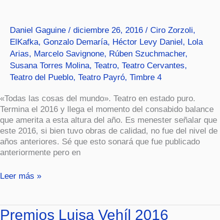
del
2016
Daniel Gaguine
/
diciembre 26, 2016
/
Ciro Zorzoli
,
ElKafka
,
Gonzalo Demaría
,
Héctor Levy Daniel
,
Lola
Arias
,
Marcelo Savignone
,
Rúben Szuchmacher
,
Susana Torres Molina
,
Teatro
,
Teatro Cervantes
,
Teatro del Pueblo
,
Teatro Payró
,
Timbre 4
«Todas las cosas del mundo». Teatro en estado puro.
Termina el 2016 y llega el momento del consabido balance
que amerita a esta altura del año. Es menester señalar que
este 2016, si bien tuvo obras de calidad, no fue del nivel de
años anteriores. Sé que esto sonará que fue publicado
anteriormente pero en
Leer más »
Premios
Premios Luisa Vehíl 2016