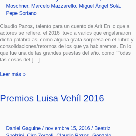
Moschner
,
Marcelo Mazzarello
,
Miguel Ángel Solá
,
Pepe Soriano
Claudio Pazos, talento para un cuento de Arlt En lo que a
actores se refiere, el 2016 tuvo a varios que engalanaron
dicha palabra asi como alguna grata sorpresa en el rubro y
consolidaciones/retornos de los que ya hablaremos. En lo
que fue una de las grandes puestas del año, como “Todas
las cosas del […]
Leer más »
Premios
Premios Luisa Vehíl 2016
Luisa
Vehíl
2016
Daniel Gaguine
/
noviembre 15, 2016
/
Beatriz
Spelzini
,
Ciro Zorzoli
,
Claudio Pazos
,
Gonzalo