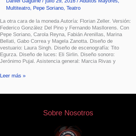
Daniel Gaguine
/
julio 29, 2016
/
Adultos Mayores
,
Multiteatro
,
Pepe Soriano
,
Teatro
La otra cara de la moneda Autoría: Florian Zeller. Versión:
Federico González Del Pino y Fernando Masllorens. Con
Pepe Soriano, Carola Reyna, Fabián Arenillas, Marina
Bellati, Gabo Correa y Magela Zanotta. Diseño de
vestuario: Laura Singh. Diseño de escenografía: Tito
Egurza. Diseño de luces: Eli Sirlin. Diseño sonoro:
Jerónimo Pujal. Asistencia general: Marcia Rivas y
Leer más »
Sobre Nosotros