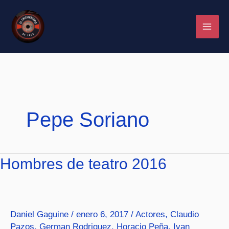
Ir
al
contenido
Pepe Soriano
Hombres
Hombres de teatro 2016
de
teatro
2016
Daniel Gaguine
/
enero 6, 2017
/
Actores
,
Claudio
Pazos
,
German Rodriguez
,
Horacio Peña
,
Ivan