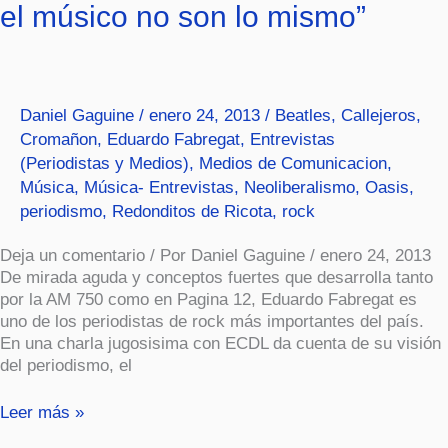
el músico no son lo mismo”
“El
público
y
el
músico
Daniel Gaguine
/
enero 24, 2013
/
Beatles
,
Callejeros
,
no
Cromañon
,
Eduardo Fabregat
,
Entrevistas
son
(Periodistas y Medios)
,
Medios de Comunicacion
,
lo
mismo”
Música
,
Música- Entrevistas
,
Neoliberalismo
,
Oasis
,
periodismo
,
Redonditos de Ricota
,
rock
Deja un comentario / Por Daniel Gaguine / enero 24, 2013
De mirada aguda y conceptos fuertes que desarrolla tanto
por la AM 750 como en Pagina 12, Eduardo Fabregat es
uno de los periodistas de rock más importantes del país.
En una charla jugosisima con ECDL da cuenta de su visión
del periodismo, el
Leer más »