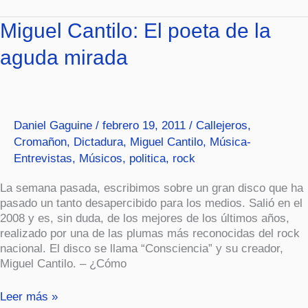
Miguel
Miguel Cantilo: El poeta de la
Cantilo:
aguda mirada
El
poeta
de
la
aguda
Daniel Gaguine
/
febrero 19, 2011
/
Callejeros
,
mirada
Cromañon
,
Dictadura
,
Miguel Cantilo
,
Música-
Entrevistas
,
Músicos
,
politica
,
rock
La semana pasada, escribimos sobre un gran disco que ha
pasado un tanto desapercibido para los medios. Salió en el
2008 y es, sin duda, de los mejores de los últimos años,
realizado por una de las plumas más reconocidas del rock
nacional. El disco se llama “Consciencia” y su creador,
Miguel Cantilo. – ¿Cómo
Leer más »