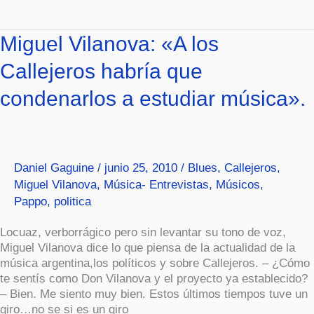
Miguel
Miguel Vilanova: «A los
Vilanova:
Callejeros habría que
«A
los
condenarlos a estudiar música».
Callejeros
habría
que
condenarlos
a
Daniel Gaguine
/
junio 25, 2010
/
Blues
,
Callejeros
,
estudiar
Miguel Vilanova
,
Música- Entrevistas
,
Músicos
,
música».
Pappo
,
politica
Locuaz, verborrágico pero sin levantar su tono de voz,
Miguel Vilanova dice lo que piensa de la actualidad de la
música argentina,los políticos y sobre Callejeros. – ¿Cómo
te sentís como Don Vilanova y el proyecto ya establecido?
– Bien. Me siento muy bien. Estos últimos tiempos tuve un
giro…no se si es un giro