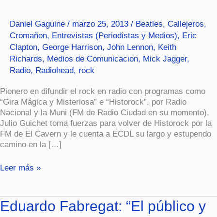
carrera
de
Daniel Gaguine
/
marzo 25, 2013
/
Beatles
,
Callejeros
,
un
Cromañon
,
Entrevistas (Periodistas y Medios)
,
Eric
artista”
Clapton
,
George Harrison
,
John Lennon
,
Keith
Richards
,
Medios de Comunicacion
,
Mick Jagger
,
Radio
,
Radiohead
,
rock
Pionero en difundir el rock en radio con programas como
“Gira Mágica y Misteriosa” e “Historock”, por Radio
Nacional y la Muni (FM de Radio Ciudad en su momento),
Julio Guichet toma fuerzas para volver de Historock por la
FM de El Cavern y le cuenta a ECDL su largo y estupendo
camino en la […]
Leer más »
Eduardo
Eduardo Fabregat: “El público y
Fabregat: