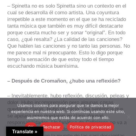
– Spinetta no es solo Spinetta sino un contexto en el
cual se desarrolla él como artista. Una coyuntura
irrepetible a este momento en el que se ha reciclado
tanta música que también es muy difícil destacarte
porque cuesta mucho ser y sonar “original”. En todo
caso, ¿qué resalta? ¿La calidad de las canciones?
Que hablen las canciones y no tanto las personas. No
me parece mal ni preocupante. Esto lo digo porque
tengo la sensación de que estoy todo el tiempo
escuchando música buenísima.
– Después de Cromañon, ¿hubo una reflexión?
– Inevitablemente, hubo reflexión, discusión, peleas y
dolor. Hubo incomprensión pero algunas cosas
Usamos cookies para asegurar que te damos la mejor
quedaron claras. Hubo un juicio, una sentencia que
experiencia en nuestra web. Si continúas usando este sitio,
se apelara pero quedaron en claro algunas
asumiremos que estás de acuerdo con ello.
responsabilidades. Un fanático de Callejeros no va a
OK
Rechazar
Política de privacidad
aceptar nunca que sus ídolos tuvieron
Translate »
responsabilidad en la muerte de las casi doscientas