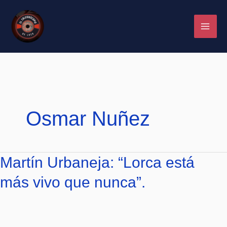
Ir
al
contenido
Osmar Nuñez
Martín
Martín Urbaneja: “Lorca está
Urbaneja:
más vivo que nunca”.
“Lorca
está
más
vivo
que