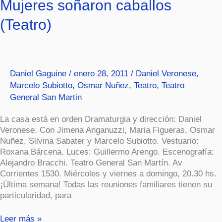
Mujeres
Mujeres soñaron caballos
soñaron
(Teatro)
caballos
(Teatro)
Daniel Gaguine
/
enero 28, 2011
/
Daniel Veronese
,
Marcelo Subiotto
,
Osmar Nuñez
,
Teatro
,
Teatro
General San Martin
La casa está en orden Dramaturgia y dirección: Daniel
Veronese. Con Jimena Anganuzzi, Maria Figueras, Osmar
Nuñez, Silvina Sabater y Marcelo Subiotto. Vestuario:
Roxana Bárcena. Luces: Guillermo Arengo. Escenografía:
Alejandro Bracchi. Teatro General San Martín. Av
Corrientes 1530. Miércoles y viernes a domingo, 20.30 hs.
¡Última semana! Todas las reuniones familiares tienen su
particularidad, para
Leer más »