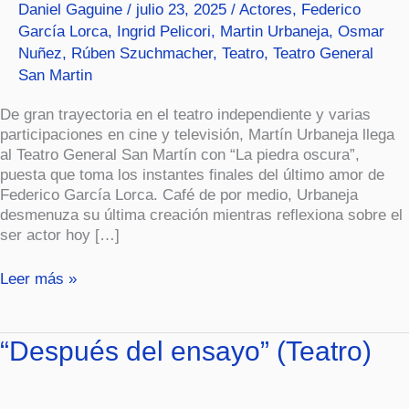
Daniel Gaguine
/
julio 23, 2025
/
Actores
,
Federico
nunca”.
García Lorca
,
Ingrid Pelicori
,
Martin Urbaneja
,
Osmar
Nuñez
,
Rúben Szuchmacher
,
Teatro
,
Teatro General
San Martin
De gran trayectoria en el teatro independiente y varias
participaciones en cine y televisión, Martín Urbaneja llega
al Teatro General San Martín con “La piedra oscura”,
puesta que toma los instantes finales del último amor de
Federico García Lorca. Café de por medio, Urbaneja
desmenuza su última creación mientras reflexiona sobre el
ser actor hoy […]
Leer más »
“Después
“Después del ensayo” (Teatro)
del
ensayo”
(Teatro)