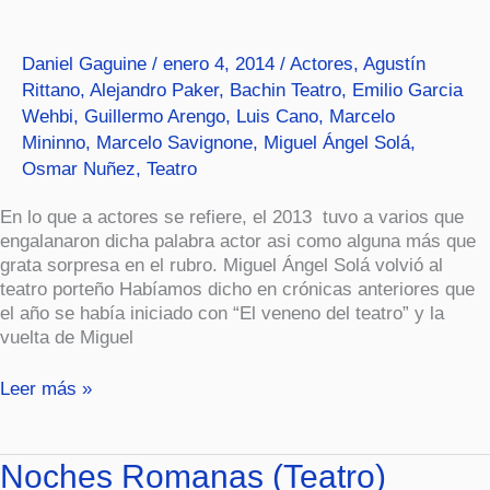
2013
Daniel Gaguine
/
enero 4, 2014
/
Actores
,
Agustín
Rittano
,
Alejandro Paker
,
Bachin Teatro
,
Emilio Garcia
Wehbi
,
Guillermo Arengo
,
Luis Cano
,
Marcelo
Mininno
,
Marcelo Savignone
,
Miguel Ángel Solá
,
Osmar Nuñez
,
Teatro
En lo que a actores se refiere, el 2013 tuvo a varios que
engalanaron dicha palabra actor asi como alguna más que
grata sorpresa en el rubro. Miguel Ángel Solá volvió al
teatro porteño Habíamos dicho en crónicas anteriores que
el año se había iniciado con “El veneno del teatro” y la
vuelta de Miguel
Leer más »
Noches
Noches Romanas (Teatro)
Romanas