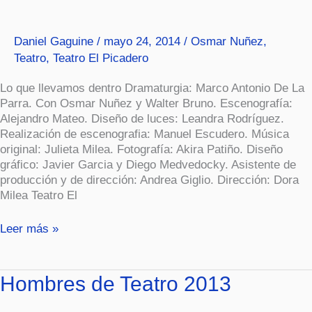
la
Culpa
Daniel Gaguine
/
mayo 24, 2014
/
Osmar Nuñez
,
(Teatro)
Teatro
,
Teatro El Picadero
Lo que llevamos dentro Dramaturgia: Marco Antonio De La
Parra. Con Osmar Nuñez y Walter Bruno. Escenografía:
Alejandro Mateo. Diseño de luces: Leandra Rodríguez.
Realización de escenografia: Manuel Escudero. Música
original: Julieta Milea. Fotografía: Akira Patiño. Diseño
gráfico: Javier Garcia y Diego Medvedocky. Asistente de
producción y de dirección: Andrea Giglio. Dirección: Dora
Milea Teatro El
Leer más »
Hombres
Hombres de Teatro 2013
de
Teatro