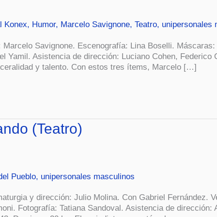
al Konex
,
Humor
,
Marcelo Savignone
,
Teatro
,
unipersonales 
n: Marcelo Savignone. Escenografía: Lina Boselli. Máscaras
l Yamil. Asistencia de dirección: Luciano Cohen, Federico 
ceralidad y talento. Con estos tres ítems, Marcelo […]
ando (Teatro)
del Pueblo
,
unipersonales masculinos
urgia y dirección: Julio Molina. Con Gabriel Fernández. Ve
ni. Fotografía: Tatiana Sandoval. Asistencia de dirección: