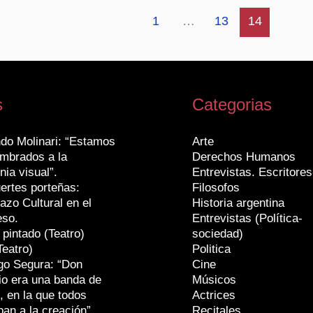
1
…
13
14
s
Categorias
do Molinari: “Estamos
Arte
mbrados a la
Derechos Humanos
nia visual”.
Entrevistas. Escritores
ertes porteñas:
Filosofos
azo Cultural en el
Historia argentina
eso.
Entrevistas (Política-
 pintado (Teatro)
sociedad)
Teatro)
Politica
go Segura: “Don
Cine
io era una banda de
Músicos
, en la que todos
Actrices
ban a la creación”.
Recitales