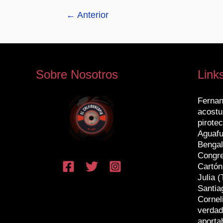
←
Anterior
Sobre Nosotros
Link
Fernan
acostu
pirotec
Aguafu
Bengal
Congr
Cartón
Julia (
Santia
Cornel
verdad
aporta