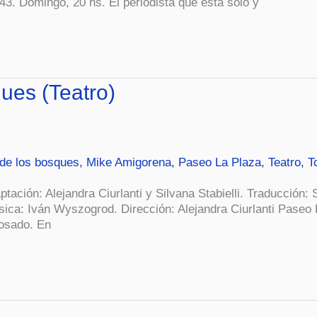
3. Domingo, 20 hs. El periodista que está solo y
ues (Teatro)
de los bosques
,
Mike Amigorena
,
Paseo La Plaza
,
Teatro
,
T
ptación: Alejandra Ciurlanti y Silvana Stabielli. Traducción:
Música: Iván Wyszogrod. Dirección: Alejandra Ciurlanti Paseo
osado. En