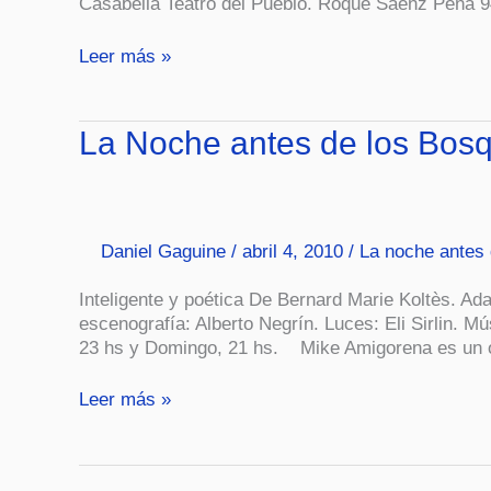
Casabella Teatro del Pueblo. Roque Sáenz Peña 94
Leer más »
La
La Noche antes de los Bosq
Noche
antes
de
los
Daniel Gaguine
/
abril 4, 2010
/
La noche antes 
Bosques
(Teatro)
Inteligente y poética De Bernard Marie Koltès. Ada
escenografía: Alberto Negrín. Luces: Eli Sirlin. 
23 hs y Domingo, 21 hs. Mike Amigorena es un 
Leer más »