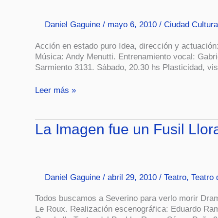
Daniel Gaguine
/
mayo 6, 2010
/
Ciudad Cultur
Acción en estado puro Idea, dirección y actuació
Música: Andy Menutti. Entrenamiento vocal: Gabrie
Sarmiento 3131. Sábado, 20.30 hs Plasticidad, vis
Leer más »
La
La Imagen fue un Fusil Llor
Imagen
fue
un
Fusil
Daniel Gaguine
/
abril 29, 2010
/
Teatro
,
Teatro 
Llorando
(Teatro)
Todos buscamos a Severino para verlo morir Dramat
Le Roux. Realización escenográfica: Eduardo Ramo