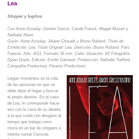
Lea
Stripper y fugitiva
Con Anne Azoulay, Ginette Garcin, Carole Franck, Magali Muxart y
Nathalie Mann.
Guión: Anne Azoulay, Jihane Chouaib y Bruno Rolland. Título de
Exhibición: Léa. Título Original: Léa. Dirección: Bruno Rolland. País:
Francia. Año: 2011. Formato 35 mm. Color. Duración: 93′ Fotografía:
Dylan Doyle. Edición: Emilie Garnaud. Producción: Nathalie Trafford.
Compañía Productora: Paraïso Productions.
Llegan momentos en la vida
de las personas en que se
debe dejar el hogar y buscar
el propio destino. En el caso
de Lea, le corresponde hacer
eso con la casa de su abuela,
a la que cuida con desgano al
tiempo que trabaja como
moza en un bar de strippers e
intenta cursar Ciencias