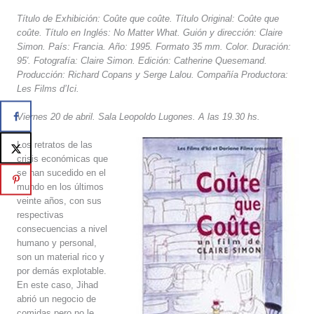
Título de Exhibición: Coûte que coûte. Título Original: Coûte que
coûte. Título en Inglés: No Matter What. Guión y dirección: Claire
Simon. País: Francia. Año: 1995. Formato 35 mm. Color. Duración:
95′. Fotografía: Claire Simon. Edición: Catherine Quesemand.
Producción: Richard Copans y Serge Lalou. Compañía Productora:
Les Films d’Ici.
Viernes 20 de abril. Sala Leopoldo Lugones. A las 19.30 hs.
Los retratos de las
crisis económicas que
se han sucedido en el
mundo en los últimos
veinte años, con sus
respectivas
consecuencias a nivel
humano y personal,
son un material rico y
por demás explotable.
En este caso, Jihad
abrió un negocio de
comidas pero no le