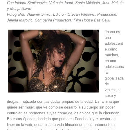
Con Isidora Simijonovic, Vukasin Jasni, Sanja Mikitisin, Jovo Maksic
y Monja Savic
Fotografía: Vladimir Simic. Edición: Stevan Filipovic. Producción:
Jelena Mitrovic. Compañía Productora: Film House Bas Celik
Jasna es
una
adolescent
e como
muchas,
en una
adolescenc
ia
globalizada
de
violencia,
sexo y
drogas, matizada con las dudas propias de la edad. Es la niña que
quiere ser mujer, que ve como se desarrolla su cuerpo sin poder
controlar las hormonas suyas como de los chicos que la circundan.
En estas épocas donde lo que prima es Facebook y el «estar on
line» en la web, desarrolla su vida filmándose constantemente al