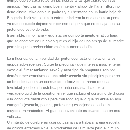
tiempo que se saca fotos en las fiestas a las que asiste con sus
amigos. Pero Jasna, como buen intento -fallido- de Paris Hilton, no
tiene dinero. Vive con sus padres y su hermana en un barrio bajo de
Belgrado. Incluso, oculta la enfermedad con la que cuenta su padre,
ya que no puede dejarse ver por ese estigma que no encaja con su
pretendido estilo de vida.
Insensible, ninfómana y egoísta, su comportamiento errático hará
que se enamore de un chico que es el hijo de una amiga de su madre
pero sin que la reciprocidad esté a la orden del día.
La influencia de la frivolidad del pertenecer está en relación a los
grupos adolescentes. Surge la pregunta ¿que interesa más, el tener
sexo o el filmar teniendo sexo? y este tipo de preguntas son por
demás representativas de una adolescencia sin principios pero con
un fin delimitado a un consumismo feroz en el marco de una
frivolidad y culto a la estética por antonomasia. Este es el
verdadero quid de la cuestión en el que incluso el consumo de drogas
o la conducta destructiva para con todo aquello que no entre en esa
categoría (escuela, padres, profesores) es dejado de lado sin
mayores miramientos. El gran inconveniente es cuando cae en esa
volteada.
Un intento de quiebre es cuando Jasna va a trabajar a una escuela
de chicos enfermos y ve la proximidad de la muerte pero el circulo