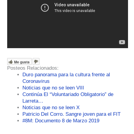
Me gusta
Posteos Relacionados:
Duro panorama para la cultura frente al
Coronavirus
Noticias que no se leen VIII
Continúa El “Voluntariado Obligatorio” de
Larreta…
Noticias que no se leen X
Patricio Del Corro. Sangre joven para el FIT
#8M: Documento 8 de Marzo 2019