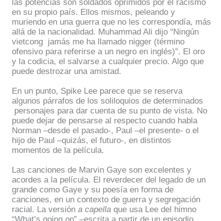
las potencias son soldados oprimidos por el racismo
en su propio país. Ellos mismos, peleando y
muriendo en una guerra que no les correspondía, más
allá de la nacionalidad. Muhammad Ali dijo “Ningún
vietcong
jamás me ha llamado nigger (término
ofensivo para referirse a un negro en inglés)”. El oro
y la codicia, el salvarse a cualquier precio. Algo que
puede destrozar una amistad.
En un punto, Spike Lee parece que se reserva
algunos párrafos de los soliloquios de determinados
personajes para dar cuenta de su punto de vista. No
puede dejar de pensarse al respecto cuando habla
Norman –desde el pasado-, Paul –el presente- o el
hijo de Paul –quizás, el futuro-, en distintos
momentos de la película.
Las canciones de Marvin Gaye son excelentes y
acordes a la película. El reverdecer del legado de un
grande como Gaye y su poesía en forma de
canciones, en un contexto de guerra y segregación
racial. La versión
a capella
que usa Lee del himno
“What’s going on” –escrita a partir de un episodio