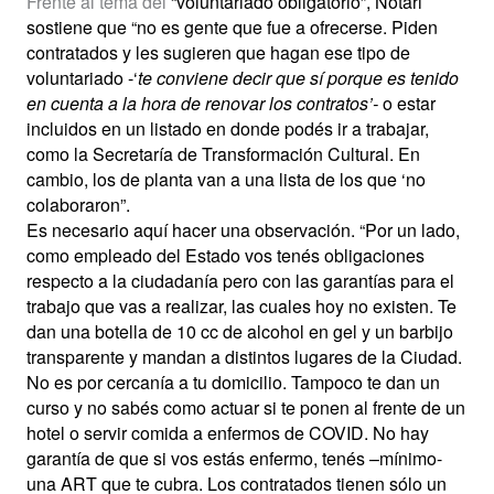
Frente al tema del
“voluntariado obligatorio”, Notari
sostiene que “no es gente que fue a ofrecerse. Piden
contratados y les sugieren que hagan ese tipo de
voluntariado -‘
te conviene decir que sí porque es tenido
en cuenta a la hora de renovar los contratos’-
o estar
incluidos en un listado en donde podés ir a trabajar,
como la Secretaría de Transformación Cultural. En
cambio, los de planta van a una lista de los que ‘no
colaboraron”.
Es necesario aquí hacer una observación. “Por un lado,
como empleado del Estado vos tenés obligaciones
respecto a la ciudadanía pero con las garantías para el
trabajo que vas a realizar, las cuales hoy no existen. Te
dan una botella de 10 cc de alcohol en gel y un barbijo
transparente y mandan a distintos lugares de la Ciudad.
No es por cercanía a tu domicilio. Tampoco te dan un
curso y no sabés como actuar si te ponen al frente de un
hotel o servir comida a enfermos de COVID. No hay
garantía de que si vos estás enfermo, tenés –mínimo-
una ART que te cubra. Los contratados tienen sólo un