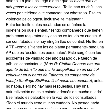
notorio. La jefa nos llegó a decir que ‘
si dicen que no,
aténganse a las consecuencias’
. Te llaman muchísimas
veces por teléfono o te contactan por whatsapp. Eso es
violencia psicológica. Inclusive, te maltratan”
Entre los testimonios recabados es unánime la
indefensión que sienten. “Tengo compañeros que tienen
problemas respiratorios y eso no es tenido en cuenta. Al
ser contratados, no hay ningún tipo de control. No tienen
ART –como sí tienen los de planta permanente- sino una
AP que es “accidentes personales”. Esto surgió con los
accidentes de vialidad del año pasado que fueron de
público conocimiento (
N de R: Cinthia Choque era una
agente de tránsito que murió atropellada en un control
vehicular en el barrio de Palermo, su compañero de
trabajo Santiago Siciliano finalmente se recuperó
); antes
no había. Pero no hay más respuestas. Hay una
naturalización de este estado además de mucho miedo”.
Ese miedo es palpable en la voz
de los consultados.
“Todo el mundo tiene mucho cuidado. No posteo nada
que tenga que ver con política o nada en mis redes