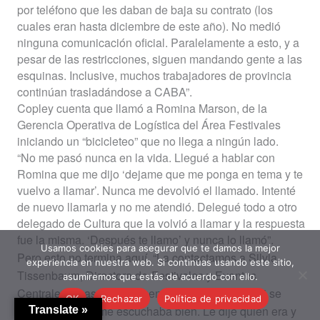
por teléfono que les daban de baja su contrato (los
cuales eran hasta diciembre de este año). No medió
ninguna comunicación oficial. Paralelamente a esto, y a
pesar de las restricciones, siguen mandando gente a las
esquinas. Inclusive, muchos trabajadores de provincia
continúan trasladándose a CABA”.
Copley cuenta que llamó a Romina Marson, de la
Gerencia Operativa de Logística del Área Festivales
iniciando un “bicicleteo” que no llega a ningún lado.
“No me pasó nunca en la vida. Llegué a hablar con
Romina que me dijo ‘dejame que me ponga en tema y te
vuelvo a llamar’. Nunca me devolvió el llamado. Intenté
de nuevo llamarla y no me atendió. Delegué todo a otro
delegado de Cultura que la volvió a llamar y la respuesta
fue la misma. ‘Después te llamo’ y nunca lo llamó”.
Usamos cookies para asegurar que te damos la mejor
Pero esto no termina aquí. “La contactamos a Silvia
experiencia en nuestra web. Si continúas usando este sitio,
Tissenbaum, Directora de
Festivales y Eventos
asumiremos que estás de acuerdo con ello.
Centrales y pasó exactamente lo mismo. No sé si se
OK
Rechazar
Política de privacidad
hacía la que no me escuchaba bien. Le dije quien era y
Translate »