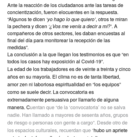
Ante la reacción de los ciudadanos ante las tareas de
concientización, fueron elocuentes en la respuesta.
“Algunos te dicen
‘yo hago lo que quiero’
, otros te miran
la pechera y dicen
‘¿Vos me venís a decir a mí?’
. A
compañeros de otros sectores, les daban encuestas al
final del día para monitorear la recepción de las
medidas”
.
La conclusión a la que llegan los testimonios es que “en
todos los casos hay exposición al Covid-19”.
La edad de los trabajadores es de veinte a treinta y cinco
años en su mayoría. El clima no es de tanta libertad,
amor zen ni laboriosa espiritualidad en “los equipos”
como se suele decir. La convocatoria es
extremadamente persuasiva por llamarlo de alguna
manera. C
uentan que “de la ‘convocatoria’ no se salva
nadie. Han llamado a mayores de sesenta años, grupos
de riesgo o personas con gente a cargo”. Desde otro de
los espacios culturales, recuerdan que “
hubo un apriete