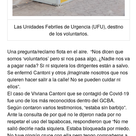
Las Unidades Febriles de Urgencia (UFU), destino
de los voluntarios.
Una pregunta/reclamo flota en el aire.
“Nos dicen que
somos ‘voluntarios’ pero si nos pasa algo, ¿Nadie nos va
a pagar nada? Si ni siquiera los dirigentes están a salvo.
Se enfermó Cantoni y otros ¡Imaginate nosotros que nos
quieren hacer salir a la calle! No se pueden cuidar ni
ellos”.
El caso de Viviana Cantoni que se contagió de Covid-19
fue uno de los más reconocidos dentro del GCBA.
Según contaron varios testimonios, “estaba sin barbijo”.
Ante la consulta de por qué no le dijeron nada por no
respetar el uso del tapabocas, respondieron que “No me
salió decirle nada siquiera. Estaba bloqueada por miedo.
No tuve ningún cruce con ella pero tengo compañeros a