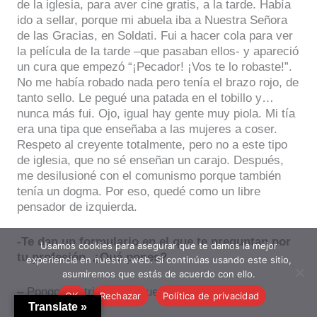
de la iglesia, para aver cine gratis, a la tarde. Había
ido a sellar, porque mi abuela iba a Nuestra Señora
de las Gracias, en Soldati. Fui a hacer cola para ver
la película de la tarde –que pasaban ellos- y apareció
un cura que empezó “¡Pecador! ¡Vos te lo robaste!”.
No me había robado nada pero tenía el brazo rojo, de
tanto sello. Le pegué una patada en el tobillo y…
nunca más fui. Ojo, igual hay gente muy piola. Mi tía
era una tipa que enseñaba a las mujeres a coser.
Respeto al creyente totalmente, pero no a este tipo
de iglesia, que no sé enseñan un carajo. Después,
me desilusioné con el comunismo porque también
tenía un dogma. Por eso, quedé como un libre
pensador de izquierda.
-Te dan un formulario en el que te preguntan por
Usamos cookies para asegurar que te damos la mejor
tu profesión. ¿Qué pones?
experiencia en nuestra web. Si continúas usando este sitio,
asumiremos que estás de acuerdo con ello.
– Pongo “teatrista terráqueo”.
OK
Rechazar
Política de privacidad
Translate »