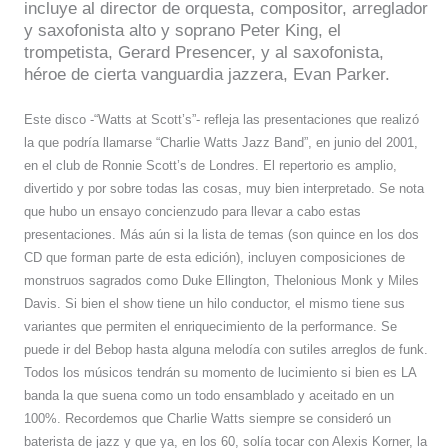
incluye al director de orquesta, compositor, arreglador
y saxofonista alto y soprano Peter King, el
trompetista, Gerard Presencer, y al saxofonista,
héroe de cierta vanguardia jazzera, Evan Parker.
Este disco -“Watts at Scott’s”- refleja las presentaciones que realizó
la que podría llamarse “Charlie Watts Jazz Band”, en junio del 2001,
en el club de Ronnie Scott’s de Londres. El repertorio es amplio,
divertido y por sobre todas las cosas, muy bien interpretado. Se nota
que hubo un ensayo concienzudo para llevar a cabo estas
presentaciones. Más aún si la lista de temas (son quince en los dos
CD que forman parte de esta edición), incluyen composiciones de
monstruos sagrados como Duke Ellington, Thelonious Monk y Miles
Davis. Si bien el show tiene un hilo conductor, el mismo tiene sus
variantes que permiten el enriquecimiento de la performance. Se
puede ir del Bebop hasta alguna melodía con sutiles arreglos de funk.
Todos los músicos tendrán su momento de lucimiento si bien es LA
banda la que suena como un todo ensamblado y aceitado en un
100%. Recordemos que Charlie Watts siempre se consideró un
baterista de jazz y que ya, en los 60, solía tocar con Alexis Korner, la