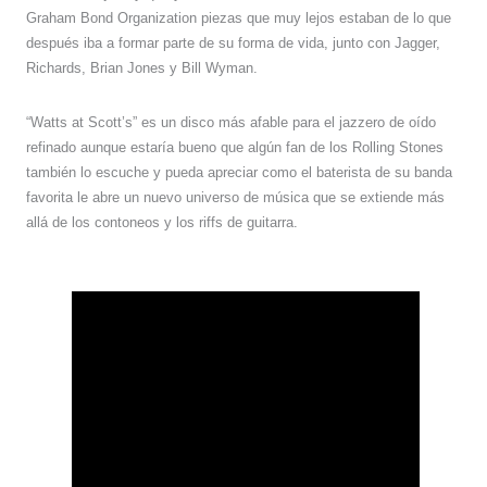
Graham Bond Organization piezas que muy lejos estaban de lo que
después iba a formar parte de su forma de vida, junto con Jagger,
Richards, Brian Jones y Bill Wyman.
“Watts at Scott’s” es un disco más afable para el jazzero de oído
refinado aunque estaría bueno que algún fan de los Rolling Stones
también lo escuche y pueda apreciar como el baterista de su banda
favorita le abre un nuevo universo de música que se extiende más
allá de los contoneos y los riffs de guitarra.