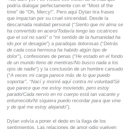
podría dialogar perfectamente con el “Most of the
time” de “Oh, Mercy!”. Pero aquí Dylan tira frases
que impactan por su cruel sinceridad. Desde la
descarnada realidad personal (“
Siento que mi alma se
ha convertido en acero/Todavía tengo las cicatrices
que el sol no sanó” o “mi sentido de la humanidad ha
ido por el desagüe
”) a paradojas dolorosas (“
Detrás
de cada cosa hermosa ha habido algún tipo de
dolor
”), confesiones de penas (“
He estado en el fondo
de un mundo lleno de mentiras/No busco nada a los
ojos de nadie
”) y la conclusión de un hombre cansado
(“
A veces mi carga parece más de lo que puedo
soportar”, “Nací y moriré aquí contra mi voluntad/Sé
que parece que me estoy moviendo, pero estoy
parado/Cada nervio en mi cuerpo está tan vacante y
entumecido/Ni siquiera puedo recordar para que vine
y de qué me estoy alejando
”).
Dylan volvía a poner el dedo en la llaga de los
sentimientos. Las relaciones de amor-odio vuelven