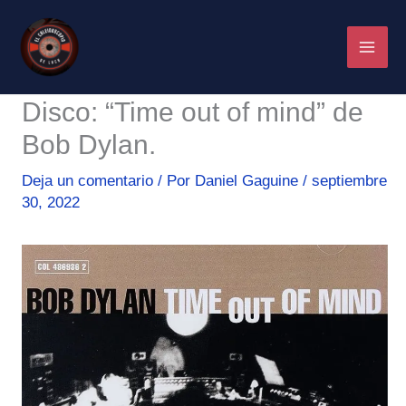
Ir
al
contenido
Disco: “Time out of mind” de
Bob Dylan.
Deja un comentario
/ Por
Daniel Gaguine
/
septiembre
30, 2022