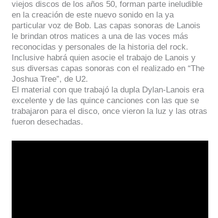
viejos discos de los años 50, forman parte ineludible
en la creación de este nuevo sonido en la ya
particular voz de Bob. Las capas sonoras de Lanois
le brindan otros matices a una de las voces más
reconocidas y personales de la historia del rock.
Inclusive habrá quien asocie el trabajo de Lanois y
sus diversas capas sonoras con el realizado en “The
Joshua Tree”, de U2.
El material con que trabajó la dupla Dylan-Lanois era
excelente y de las quince canciones con las que se
trabajaron para el disco, once vieron la luz y las otras
fueron desechadas.