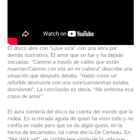
El disco abre con “Love sick” con una letra por
demás ilustrativa. El amor que se fue y ha dejado
secuelas.
“Camino a través de calles que están
muertas/Camino con vos en mi cabeza
” describe una
situación que después detalla. “
Hablo como un
niño/Me destruiste con una sonrisa/mientras estaba
durmiendo
”. La conclusión es obvia. “
Me enferma esa
clase de amor”.
El aura sombría del disco da cuenta del mundo que lo
rodea. Es la mirada aguda de quien ha visto todo y no
confía en nadie pero que se da algún gusto, en la
forma de escamoteo, tal como decía De Certeau. En
“Not dark yet”, es visible ese visión de la vida que