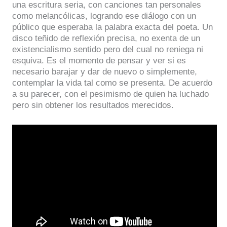
una escritura seria, con canciones tan personales
como melancólicas, logrando ese diálogo con un
público que esperaba la palabra exacta del poeta. Un
disco teñido de reflexión precisa, no exenta de un
existencialismo sentido pero del cual no reniega ni
esquiva. Es el momento de pensar y ver si es
necesario barajar y dar de nuevo o simplemente,
contemplar la vida tal como se presenta. De acuerdo
a su parecer, con el pesimismo de quien ha luchado
pero sin obtener los resultados merecidos.