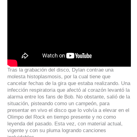
Tras la grabación del disco, Dylan contrae una
molesta histoplasmosis, por la cual tiene que
cancelar fechas de la gira que estaba realizando. Una
infección respiratoria que afectó al corazón levantó la
alarma entre los fans de Bob. No obstante, salió de la
situación, pisteando como un campeón, para
presentar en vivo el disco que lo volvía a elevar en el
Olimpo del Rock en tiempo presente y no como
leyenda del pasado. Esta vez, con material actual,
vigente y con su pluma logrando canciones