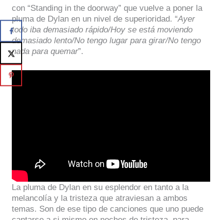
con “Standing in the doorway” que vuelve a poner la
pluma de Dylan en un nivel de superioridad. “
Ayer
todo iba demasiado rápido/Hoy se está moviendo
demasiado lento/No tengo lugar para girar/No tengo
nada para quemar
”.
La pluma de Dylan en su esplendor en tanto a la
melancolía y la tristeza que atraviesan a ambos
temas. Son de ese tipo de canciones que uno puede
cantarse a si mismo en noches de tristeza, para