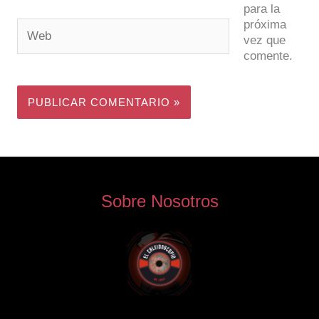
para la
próxima
Web
vez que
comente.
Sobre Nosotros