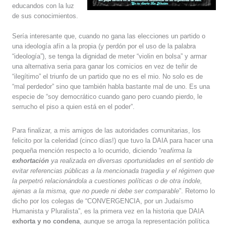
educandos con la luz
de sus conocimientos.
Sería interesante que, cuando no gana las elecciones un partido o
una ideología afín a la propia (y perdón por el uso de la palabra
“ideología”), se tenga la dignidad de meter “violin en bolsa” y armar
una alternativa seria para ganar los comicios en vez de teñir de
“ilegítimo” el triunfo de un partido que no es el mio. No solo es de
“mal perdedor” sino que también habla bastante mal de uno. Es una
especie de “soy democrático cuando gano pero cuando pierdo, le
serrucho el piso a quien está en el poder”.
Para finalizar, a mis amigos de las autoridades comunitarias, los
felicito por la celeridad (cinco días!) que tuvo la DAIA para hacer una
pequeña mención respecto a lo ocurrido, diciendo “
reafirma la
exhortación
ya realizada en diversas oportunidades en el sentido de
evitar referencias públicas a la mencionada tragedia y el régimen que
la perpetró relacionándola a cuestiones políticas o de otra índole,
ajenas a la misma, que no puede ni debe ser comparable
”. Retomo lo
dicho por los colegas de “CONVERGENCIA, por un Judaísmo
Humanista y Pluralista”, es la primera vez en la historia que DAIA
exhorta y no condena
, aunque se arroga la representación política