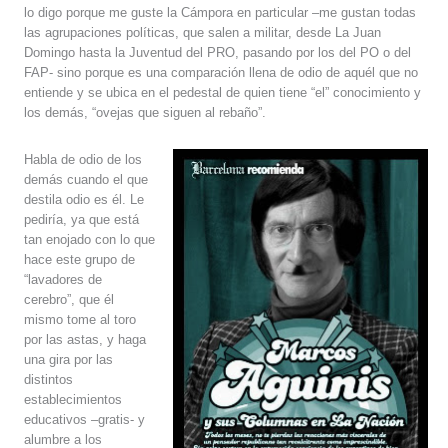
lo digo porque me guste la Cámpora en particular –me gustan todas
las agrupaciones políticas, que salen a militar, desde La Juan
Domingo hasta la Juventud del PRO, pasando por los del PO o del
FAP- sino porque es una comparación llena de odio de aquél que no
entiende y se ubica en el pedestal de quien tiene “el” conocimiento y
los demás, “ovejas que siguen al rebaño”.
Habla de odio de los
demás cuando el que
destila odio es él. Le
pediría, ya que está
tan enojado con lo que
hace este grupo de
“lavadores de
cerebro”, que él
mismo tome al toro
por las astas, y haga
una gira por las
distintos
establecimientos
educativos –gratis- y
alumbre a los