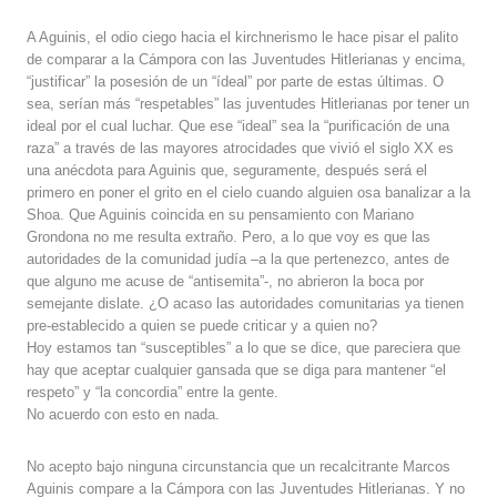
A Aguinis, el odio ciego hacia el kirchnerismo le hace pisar el palito
de comparar a la Cámpora con las Juventudes Hitlerianas y encima,
“justificar” la posesión de un “ídeal” por parte de estas últimas. O
sea, serían más “respetables” las juventudes Hitlerianas por tener un
ideal por el cual luchar. Que ese “ideal” sea la “purificación de una
raza” a través de las mayores atrocidades que vivió el siglo XX es
una anécdota para Aguinis que, seguramente, después será el
primero en poner el grito en el cielo cuando alguien osa banalizar a la
Shoa. Que Aguinis coincida en su pensamiento con Mariano
Grondona no me resulta extraño. Pero, a lo que voy es que las
autoridades de la comunidad judía –a la que pertenezco, antes de
que alguno me acuse de “antisemita”-, no abrieron la boca por
semejante dislate. ¿O acaso las autoridades comunitarias ya tienen
pre-establecido a quien se puede criticar y a quien no?
Hoy estamos tan “susceptibles” a lo que se dice, que pareciera que
hay que aceptar cualquier gansada que se diga para mantener “el
respeto” y “la concordia” entre la gente.
No acuerdo con esto en nada.
No acepto bajo ninguna circunstancia que un recalcitrante Marcos
Aguinis compare a la Cámpora con las Juventudes Hitlerianas. Y no