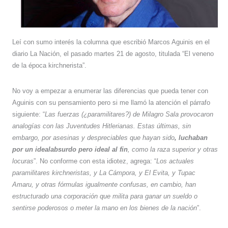
Leí con sumo interés la columna que escribió Marcos Aguinis en el
diario La Nación, el pasado martes 21 de agosto, titulada “El veneno
de la época kirchnerista”.
No voy a empezar a enumerar las diferencias que pueda tener con
Aguinis con su pensamiento pero si me llamó la atención el párrafo
siguiente: “
Las fuerzas (¿paramilitares?) de Milagro Sala provocaron
analogías con las Juventudes Hitlerianas. Estas últimas, sin
embargo, por asesinas y despreciables que hayan sido
, luchaban
por un ideal
absurdo pero ideal al fin
, como la raza superior y otras
locuras
”. No conforme con esta idiotez, agrega: “
Los actuales
paramilitares kirchneristas, y La Cámpora, y El Evita, y Tupac
Amaru, y otras fórmulas igualmente confusas, en cambio, han
estructurado una corporación que milita para ganar un sueldo o
sentirse poderos
o
s o meter la mano en los bienes de la nación
”.