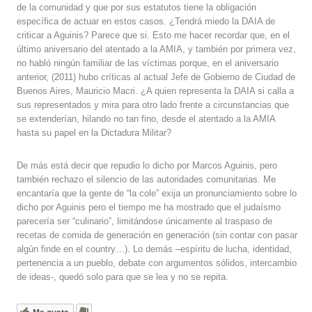
de la comunidad y que por sus estatutos tiene la obligación
específica de actuar en estos casos. ¿Tendrá miedo la DAIA de
criticar a Aguinis? Parece que si. Esto me hacer recordar que, en el
último aniversario del atentado a la AMIA, y también por primera vez,
no habló ningún familiar de las víctimas porque, en el aniversario
anterior, (2011) hubo críticas al actual Jefe de Gobierno de Ciudad de
Buenos Aires, Mauricio Macri. ¿A quien representa la DAIA si calla a
sus representados y mira para otro lado frente a circunstancias que
se extenderían, hilando no tan fino, desde el atentado a la AMIA
hasta su papel en la Dictadura Militar?
De más está decir que repudio lo dicho por Marcos Aguinis, pero
también rechazo el silencio de las autoridades comunitarias. Me
encantaría que la gente de “la cole” exija un pronunciamiento sobre lo
dicho por Aguinis pero el tiempo me ha mostrado que el judaísmo
parecería ser “culinario”, limitándose únicamente al traspaso de
recetas de comida de generación en generación (sin contar con pasar
algún finde e
n el country…)
. Lo demás –espíritu de lucha, identidad,
pertenencia a un pueblo, debate con argumentos sólidos, intercambio
de ideas-, quedó solo para que se lea y no se repita.