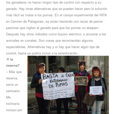
los ganaderos no hacen ningún tipo de control con respecto a su
ganado. Hay otras alternativas que se pueden hacer pero la solución
más fácil es matar a los pumas. En el campo experimental del INTA
en Carmen de Patagones, se están haciendo con razas de perros
pastores que vigilan al ganado para que los pumas no ataquen.
Después hay otros métodos como boyero eléctrico, o encerrar a los
animales en corrales. Son cosas que recomiendan algunos
especialistas. Alternativas hay y si hay que hacer algún tipo de
control, hasta se podría incluir a la esterilización.
-Y la
reserva?
– Más que
reserva,
sería un
santuario.
Me
inclinaría
incluso por