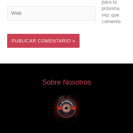
para la
próxima
Web
vez que
comente.
Sobre Nosotros