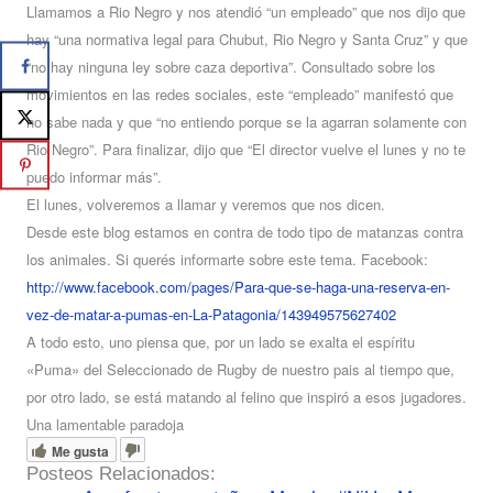
Llamamos a Rio Negro y nos atendió “un empleado” que nos dijo que
hay “una normativa legal para Chubut, Rio Negro y Santa Cruz” y que
“no hay ninguna ley sobre caza deportiva”. Consultado sobre los
movimientos en las redes sociales, este “empleado” manifestó que
no sabe nada y que “no entiendo porque se la agarran solamente con
Rio Negro”. Para finalizar, dijo que “El director vuelve el lunes y no te
puedo informar más”.
El lunes, volveremos a llamar y veremos que nos dicen.
Desde este blog estamos en contra de todo tipo de matanzas contra
los animales. Si querés informarte sobre este tema. Facebook:
http://www.facebook.com/pages/Para-que-se-haga-una-reserva-en-
vez-de-matar-a-pumas-en-La-Patagonia/143949575627402
A todo esto, uno piensa que, por un lado se exalta el espíritu
«Puma» del Seleccionado de Rugby de nuestro pais al tiempo que,
por otro lado, se está matando al felino que inspiró a esos jugadores.
Una lamentable paradoja
Me gusta
Posteos Relacionados: