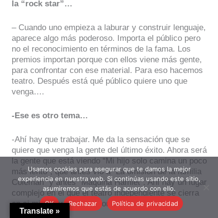
la “rock star”…
– Cuando uno empieza a laburar y construir lenguaje,
aparece algo más poderoso. Importa el público pero
no el reconocimiento en términos de la fama. Los
premios importan porque con ellos viene más gente,
para confrontar con ese material. Para eso hacemos
teatro. Después está qué público quiere uno que
venga….
-Ese es otro tema…
-Ahí hay que trabajar. Me da la sensación que se
quiere que venga la gente del último éxito. Ahora será
la gente que está viendo “Mi hijo solo camina un poco
Usamos cookies para asegurar que te damos la mejor
más lento”, que antes vio a “La omisión de la familia
experiencia en nuestra web. Si continúas usando este sitio,
Coleman” y antes “Máquina Hamlet”. Ahí hay un lugar
asumiremos que estás de acuerdo con ello.
complejo en el que el teatro independiente se cierra
en si mismo y termina mordiéndose la cola.
OK
Rechazar
Política de privacidad
Translate »