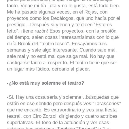
tanto. Viene mi tía Tota y no le gusta, está todo bien.
Me ha pasado algunas veces, en el Rojas, con
proyectos como los Decálogos, que uno hacía por el
prestigio…Después si vienen y te dicen “Esto es
feíto”, ¡tiene razón! Esos proyectos, con la presión
del tiempo, salen cosas interesantísimas con lo que
diría Brook del “teatro tosco”. Ensayamos tres
semanas y sale algo interesante. Cuando sale mal,
sale mal y no está mal que salga mal. No hay que
castigarse tanto al respecto. El teatro tiene que ser
un lugar más lúdico, cercano al placer.
-¿No está muy solemne el teatro?
-Si. Hay una cosa seria y solemne…búsquedas que
están en ese sentido pero después ves “Tarascones”
que me encantó. Es extraordinario y ves una fiesta
teatral, con Ciro Zorzoli dirigiendo y cuatro actrices
superlativas. El tono de la actuación y ver esas
actrices haciendo eso. También “Terrenal” y “La