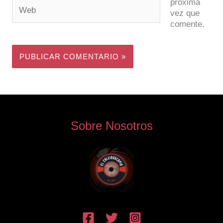
próxima
Web
vez que
comente.
Sobre Nosotros