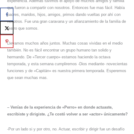
experiencia. Ademas tuvimos el apoyo de muchos amigos y familia
que fueron a compartir con nosotros. Entonces fue mas fácil. Había
padres, maridos, hijos, amigos, primos dando vueltas por ahí con
nosotros. Fue una gran caravana y un afianzamiento de la familia de
teatro que somos.
Llevamos muchos años juntos. Muchas cosas vividas en el medio
también. No es fácil encontrar un grupo humano tan solido y
hermando. De «Tercer cuerpo» estamos haciendo la octava
temporada, y esta semana cumpliremos -Dios mediante- novecientas
funciones y de «Capitán» es nuestra primera temporada. Esperemos
que sean muchas mas.
– Venías de la experiencia de «Perro» en donde actuaste,
escribiste y dirigiste. ¿Te costó volver a ser «actor» únicamente?
-Por un lado si y por otro, no. Actuar, escribir y dirigir fue un desafío