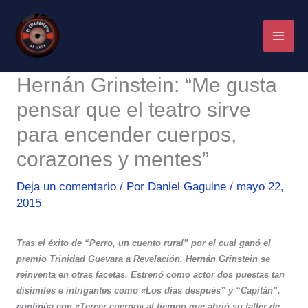
Ir
al
contenido
Hernán Grinstein: “Me gusta
pensar que el teatro sirve
para encender cuerpos,
corazones y mentes”
Deja un comentario
/ Por
Daniel Gaguine
/
mayo 22,
2015
Tras el éxito de “Perro, un cuento rural” por el cual ganó el
premio Trinidad Guevara a Revelación, Hernán Grinstein se
reinventa en otras facetas. Estrenó como actor dos puestas tan
disímiles e intrigantes como «Los días después” y “Capitán”,
continúa con «Tercer cuerpo» al tiempo que abrió su taller de