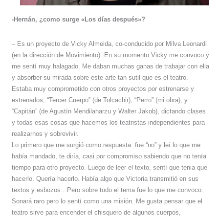
-Hernán, ¿como surge «Los días después»?
– Es un proyecto de Vicky Almeida, co-conducido por Milva Leonardi
(en la dirección de Movimiento). En su momento Vicky me convoco y
me sentí muy halagado. Me daban muchas ganas de trabajar con ella
y absorber su mirada sobre este arte tan sutil que es el teatro.
Estaba muy comprometido con otros proyectos por estrenarse y
estrenados, “Tercer Cuerpo” (de Tolcachir), “Perro” (mi obra), y
“Capitán” (de Agustín Mendilaharzu y Walter Jakob), dictando clases
y todas esas cosas que hacemos los teatristas independientes para
realizarnos y sobrevivir.
Lo primero que me surgió como respuesta fue “no” y leí lo que me
había mandado, te diría, casi por compromiso sabiendo que no tenía
tiempo para otro proyecto. Luego de leer el texto, sentí que tenia que
hacerlo. Quería hacerlo. Había algo que Victoria transmitió en sus
textos y esbozos…Pero sobre todo el tema fue lo que me convoco.
Sonará raro pero lo sentí como una misión. Me gusta pensar que el
teatro sirve para encender el chisquero de algunos cuerpos,