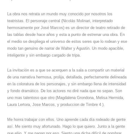
La obra nos retrata un mundo muy conocido por nosotros los
teatristas. El personaje central (Nicolás Molinari, interpretado
hermosamente por José Marcos) es un director de teatro retirado de
las tablas desde hace años y esta a punto de estrenar una obra. En
el medio se despliega el universo de estos seres que lo rodean y ese
modo tan genuino de narrar de Walter y Agustin. Un modo apacible,
inteligente y sin embargo cargado de tripa.
La invitación es a que se acerquen a la sala a compartir un material
de una narrativa hermosa, prolija, detallada, perfectamente delineada
en la coloratura de los personajes, y sin embargo llena de intensidad
y fondo dramático. De los actores no diré nada que no sepan. Son
uno mas talentoso que otro (Magdalena Grondona, Melisa Hermida,
Laura Lertora, Jose Marcos, y produccion de Timbre 4 ).
Me honra trabajar con ellos. Uno aprende cada día rodeado de gente
así. Me siento muy afortunado. Hago lo que quiero. Junto a la gente
que elijo. Y me pagan por eso. Siento una dicha difícil de nombrar.