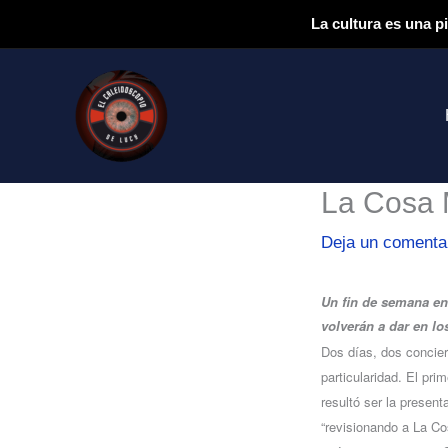
Ir
La cultura es una p
al
contenido
La Cosa M
Deja un comenta
Un fin de semana en 
volverán a dar en lo
Dos días, dos concie
particularidad. El pri
resultó ser la presen
“revisionando a La Co