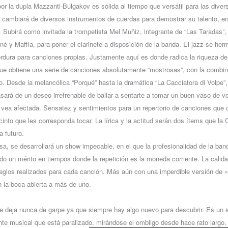
r la dupla Mazzanti-Bulgakov es sólida al tiempo que versátil para las dive
cambiará de diversos instrumentos de cuerdas para demostrar su talento, en
a. Subirá como invitada la trompetista Mel Muñiz, integrante de “Las Taradas
né y Maffía, para poner el clarinete a disposición de la banda. El jazz se he
ordura para canciones propias. Justamente aquí es donde radica la riqueza d
que obtiene una serie de canciones absolutamente “mostrosas”, con la combi
. Desde la melancólica “Porqué” hasta la dramática “La Cacciatora di Volpe”,
asará de un deseo irrefrenable de bailar a sentarte a tomar un buen vaso de v
vea afectada. Sensatez y sentimientos para un repertorio de canciones que 
cinto que les corresponda tocar. La lírica y la actitud serán dos ítems que la
a futuro.
usa, se desarrollará un show impecable, en el que la profesionalidad de la ban
todo un mérito en tiempos donde la repetición es la moneda corriente. La calid
reglos realizados para cada canción. Más aún con una imperdible versión de 
 la boca abierta a más de uno.
e deja nunca de garpe ya que siempre hay algo nuevo para descubrir. Es un s
te musical que está paralizado, mirándose el ombligo desde hace rato largo