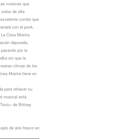
rsas músicas que
 solos de alta
”, excelente combo que
rmanará con el punk,
e La Cosa Mostra.
nación depurada,
 pasando por la
odka sin que la
crearan climas de los
 Cosa Mostra tiene en
da para rehacer su
ad musical está
«Toxic» de Britney
oplo de aire fresco en
.