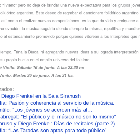
 “liviano” pero no deja de brindar una nueva expectativa para los grupos jó
folklórico argentino. Este deseo de regrabar el cancionero folklórico argentino
–asi como el realizar nuevas composiciones- es lo que da vida y enriquece a
renovación, la música seguiría siendo siempre la misma, repetitiva y monóto
so al estancamiento promovido porque quienes vitorean a los interpretes que 
iempo, Trina la Diuca irá agregando nuevas ideas a su lograda interpretación 
su propia huella en el amplio universo del folklore.
 Vinilo. Sábado 16 de junio. A las 23.30 hs
Vinilo. Martes 26 de junio. A las 21 hs.
nados:
 Diego Frenkel en la Sala Siranush
ia: Pasión y coherencia al servicio de la música.
ntilo: “Los jóvenes se acercan más al…
abregat: “El público y el músico no son lo mismo”
ruso y Diego Frenkel: Días de recitales (parte 2)
ia: “Las Taradas son aptas para todo público”