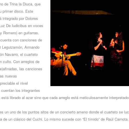
no de Trina la Diuca, que
u primer disco. Este
tá integrado por Dolores
Luz De Iudicibus en voces
 y Romero) en guitarras.
e cuenta con canciones de
hi Leguizamón, Armando
 Navarro, el cuarteto
un culto. Con arreglos de
e)afinadas, las canciones
tas nuevas
preciable el nivel
cuentan los integrantes
 está librado al azar sino que cada arreglo está meticulosamente interpretado,
 es un uno de los puntos altos de un concierto ameno donde el cuarteto se luc
 de un clásico del Cuchi. Lo mismo sucede con “El tímido” de Raúl Carnota.