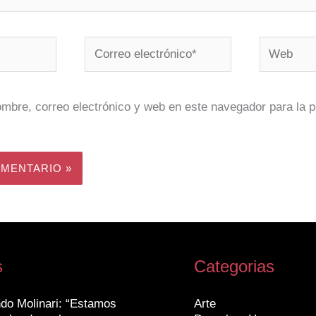
Correo
Web
electrónico*
mbre, correo electrónico y web en este navegador para la 
s
Categorias
do Molinari: “Estamos
Arte