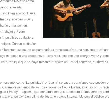
 Samantha Navarro como
zando la velada.
rteto integrado por Paula
rítmica y acordeón) Lucy
, banjo y mandolina),
ntrabajo) y Pedro
n imperdibles cualquiera
 salgan. Con un particular
n diferentes estilos, no es para nada extraño escuchar una canzonetta italia
luego dar paso a una bossa nova. Todo realizado con una energía voraz y seri
e esto implique que no haya frescura ni diversión. Por el contrario, el show es
en español como “La puñalada” o “Juana” se pasa a canciones que pueden s
a, siempre partiendo de los rojos labios de Paula Maffía, exacta con un regi
glés (“Fancy”, “Jigsaw”) que contarán con una atmósfera íntima pero sin perde
a manera, se vivirá un clima de fiesta, en pleno intercambio con el público pr