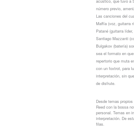
acústico, que tuvo a
número previo, ameni
Las canciones del cua
Maffía (voz, guitarra 
Patané (guitarra líder
Santiago Mazzanti (co
Bulgakov (batería) so
sea el formato en que
repertorio que muta e
con un foxtrot, para 
interpretación, sin qu
de disfrute.
Desde temas propios 
Reed con la bossa nov
personal. Temas en in
interpretación. De est
filas.