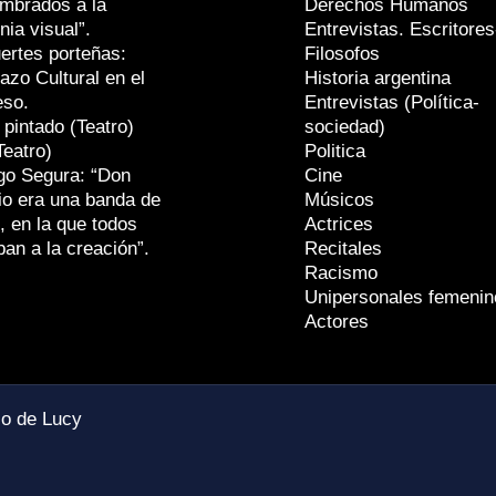
mbrados a la
Derechos Humanos
nia visual”.
Entrevistas. Escritores
ertes porteñas:
Filosofos
azo Cultural en el
Historia argentina
eso.
Entrevistas (Política-
 pintado (Teatro)
sociedad)
Teatro)
Politica
go Segura: “Don
Cine
io era una banda de
Músicos
, en la que todos
Actrices
ban a la creación”.
Recitales
Racismo
Unipersonales femenin
Actores
io de Lucy