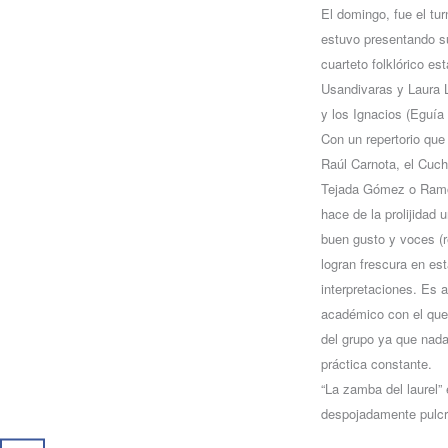
El domingo, fue el tur
estuvo presentando s
cuarteto folklórico es
Usandivaras y Laura 
y los Ignacios (Eguía
Con un repertorio qu
Raúl Carnota, el Cuc
Tejada Gómez o Ramón
hace de la prolijidad 
buen gusto y voces (r
logran frescura en es
interpretaciones. Es a
académico con el que 
del grupo ya que nada
práctica constante.
“La zamba del laurel”
despojadamente pulcra