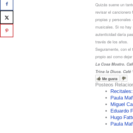
Quizás suene un tanto
revisar el cancionero 
propias y personales 
musicales. Si no hay 
autenticidad daría pa
través de los años.
Seguramente, con el t
propio asi como dejar 
La Cosa Mostro. Café
Trina la Diuca. Café 
Me gusta
Posteos Relacio
Recitales:
Paula Maff
Miguel Ca
Eduardo F
Hugo Fatto
Paula Maff