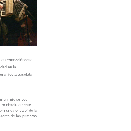
na entremezclándose
edad en la
 una fiesta absoluta
er un mix de Lou
stro absolutamente
r nunca el calor de la
esente de las primeras