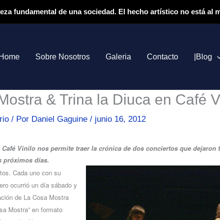
ieza fundamental de una sociedad. El hecho artístico no está al
Home
Sobre Nosotros
Galeria
Contacto
|Blog
ostra & Trina la Diuca en Café Vi
rio
/ Por
Daniel Gaguine
/
junio 16, 2012
Café Vinilo nos permite traer la crónica de dos conciertos que dejaron t
s próximos días.
rtos. Cada uno con su
mero ocurrió un día sábado y
tación de La Cosa Mostra
sa Mostra” en formato