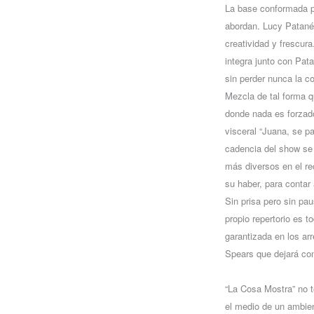
La base conformada po
abordan. Lucy Patané 
creatividad y frescur
integra junto con Pata
sin perder nunca la c
Mezcla de tal forma 
donde nada es forzado
visceral “Juana, se p
cadencia del show se 
más diversos en el re
su haber, para contar 
Sin prisa pero sin pa
propio repertorio es 
garantizada en los ar
Spears que dejará con
“La Cosa Mostra” no t
el medio de un ambien