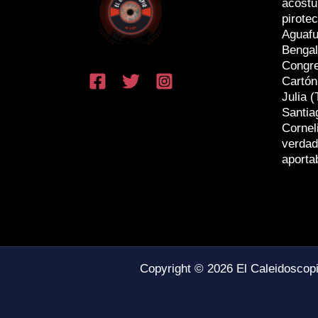
acostu
pirotec
Aguafu
Bengal
Congr
Cartón
Julia (
Santia
Cornel
verdad
aporta
Copyright © 2026 El Caleidoscop