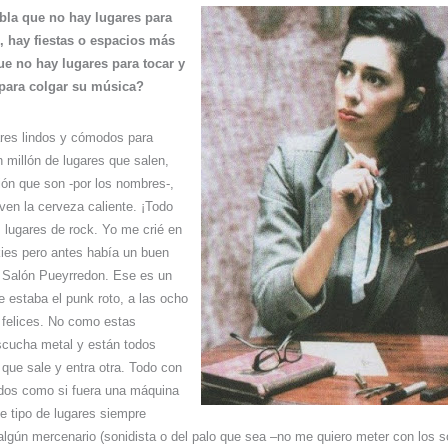
abla que no hay lugares para
o, hay fiestas o espacios más
e no hay lugares para tocar y
 para colgar su música?
ares lindos y cómodos para
 millón de lugares que salen,
ón que son -por los nombres-,
ven la cerveza caliente. ¡Todo
 lugares de rock. Yo me crié en
ies pero antes había un buen
l Salón Pueyrredon. Ese es un
e estaba el punk roto, a las ocho
 felices. No como estas
scucha metal y están todos
que sale y entra otra. Todo con
ados como si fuera una máquina
e tipo de lugares siempre
lgún mercenario (sonidista o del palo que sea –no me quiero meter con los s