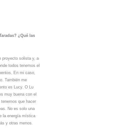
s Taradas? ¿Qué las
proyecto solista y, a
onde todos tenemos el
mentos. En mi caso,
 yo. También me
tento es Lucy. O Lu
 es muy buena con el
si tenemos que hacer
eas. No es solo una
e la energía mística
más y otras menos.