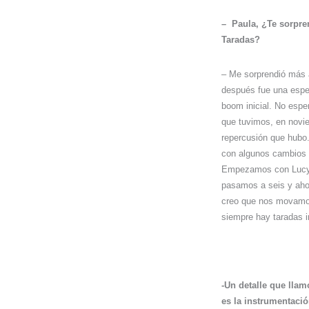
–
Paula, ¿Te sorpre
Taradas?
– Me sorprendió más a
después fue una espe
boom inicial. No espe
que tuvimos, en novi
repercusión que hubo.
con algunos cambios 
Empezamos con Lucy 
pasamos a seis y aho
creo que nos movamos
siempre hay taradas in
-Un detalle que llam
es la instrumentació