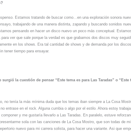
o?
suspenso. Estamos tratando de buscar como…en una exploración sonora nu
 ensayo, trabajando de una manera distinta, zapando y buscando sonidos nue
Estamos pensando en hacer un disco nuevo un poco más conceptual. Estamos
a para ver que sale porque la verdad es que grabamos dos discos muy seguid
amente en los shows. Era tal cantidad de shows y de demanda por los disco
sin tener tiempo para ensayar.
e surgió la cuestión de pensar “Este tema es para Las Taradas” o “Este 
o, no tenía la más mínima duda que los temas iban siempre a La Cosa Mostro
y no entrase en el rock. Alguna cumbia o algo por el estilo. Ahora estoy trab
 componer y me gustaría llevarlo a Las Taradas. En paralelo, estuve reforzan
 presentarme sola con las canciones de La Cosa Mostro, que son todas de mi
repertorio nuevo para mi carrera solista, para hacer una variante. Asi que em