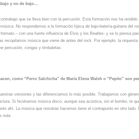
rabajo y no de bajo…
ontrabajo que se lleva bien con la percusión. Esta formación nos ha rendid
a música. No respondemos a la formación típica de bajo-batería-guitarra del 
ormato – con una fuerte influencia de Elvis y los Beatles- y se lo piensa par
as recopilamos música que viene de antes del rock. Por ejemplo, la orquest
ene percusión, congas y timbaletas.
hacen, como “Perro Salchicha” de María Elena Walsh o “Pepito” son p
estras versiones y las diferenciamos lo más posible. Trabajamos con géner
ctura. Si hiciéramos música disco, aunque sea acústica, sin el bombo, te q
nto ahí. La música que nosotras hacemos tiene el contrapunto en otro lado. 
e note.