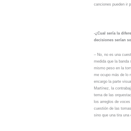
canciones pueden ir p
-¿Cual sería la dife
decisiones serían s
– No, no es una cuest
medida que la banda 
mismo peso en la tom
me ocupo más de lo re
encargo la parte visua
Martínez, la contraba
tema de las orquestac
los arreglos de voces
cuestión de las tomas
sino que una tira una