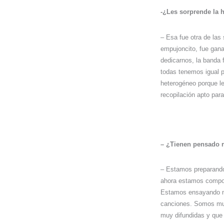
-¿Les sorprende la 
– Esa fue otra de las 
empujoncito, fue gana
dedicarnos, la banda 
todas tenemos igual p
heterogéneo porque le
recopilación apto para
– ¿Tienen pensado r
– Estamos preparando
ahora estamos componi
Estamos ensayando mat
canciones. Somos muy
muy difundidas y que