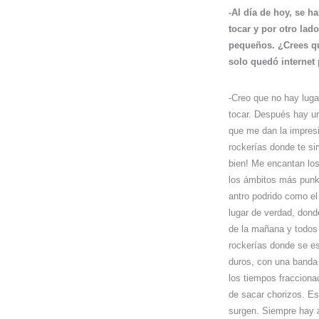
-Al día de hoy, se h
tocar y por otro lad
pequeños. ¿Crees qu
solo quedó internet
-Creo que no hay lug
tocar. Después hay un
que me dan la impresi
rockerías donde te sir
bien! Me encantan los
los ámbitos más punk
antro podrido como e
lugar de verdad, dond
de la mañana y todos
rockerías donde se e
duros, con una banda 
los tiempos fraccion
de sacar chorizos. Es
surgen. Siempre hay a