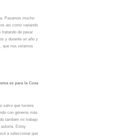
eva. Pasamos mucho
vos asi como variando
 tratando de pasar
os y durante un año y
s, que nos veíamos
tema es para la Cosa
 salvo que tuviera
ajando con géneros más
do también mi trabajo
 autoría. Estoy
pecé a seleccionar que