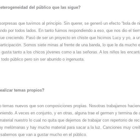
heterogeneidad del público que las sigue?
sorpresas que tuvimos al principio. Sin querer, se generó un efecto “bola de 
ndo por todos lados. En tanto fuimos respondiendo a eso, que nos dio el tie
fue creciendo. Pasó de ser un proyecto en chiste que hicimos Lucy y yo, a u
articipación. Somos siete minas al frente de una banda, lo que le da mucho 
 gusta tanto a los chicos jóvenes como a las señoras. A los niños les enca
 todo público pero sin ser aburrido o ingenuota.
ealizar temas propios?
 temas nuevos que son composiciones propias. Nosotras trabajamos haciend
endo. A veces en conjunto, y en otras, alguna trae el germen y termina de c
erial nuestro lo cual no quita que dejemos de trabajar con repertorio de rec
 melómanas y hay mucho material para sacar a la luz. Canciones muy creíb
 sabemos que van a gustar mucho en el público.