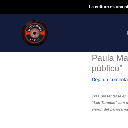
Ir
La cultura es una p
al
contenido
Paula Maf
público”
Deja un comenta
Tras presentarse en 
“Las Taradas” con s
visión del panorama 