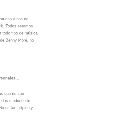
o mucho y nos da
rock. Todos estamos
a todo tipo de música
a de Benny Moré, no
ersonales…
os que no son
uedás medio corto.
No es tan atípico y