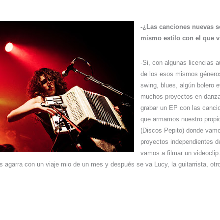
-¿Las canciones nuevas se
mismo estilo con el que 
-Si, con algunas licencias 
de los esos mismos géneros
swing, blues, algún bolero 
muchos proyectos en danz
grabar un EP con las canci
que armamos nuestro propio 
(Discos Pepito) donde vamos
proyectos independientes d
vamos a filmar un videoclip
s agarra con un viaje mio de un mes y después se va Lucy, la guitarrista, ot