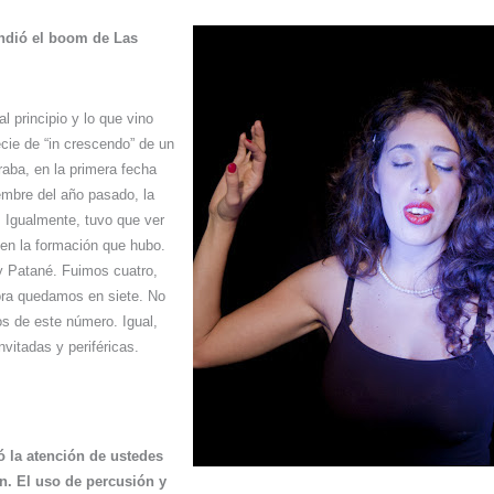
ndió el boom de Las
l principio y lo que vino
cie de “in crescendo” de un
raba, en la primera fecha
embre del año pasado, la
 Igualmente, tuvo que ver
en la formación que hubo.
Patané. Fuimos cuatro,
ra quedamos en siete. No
 de este número. Igual,
vitadas y periféricas.
ó la atención de ustedes
n. El uso de percusión y