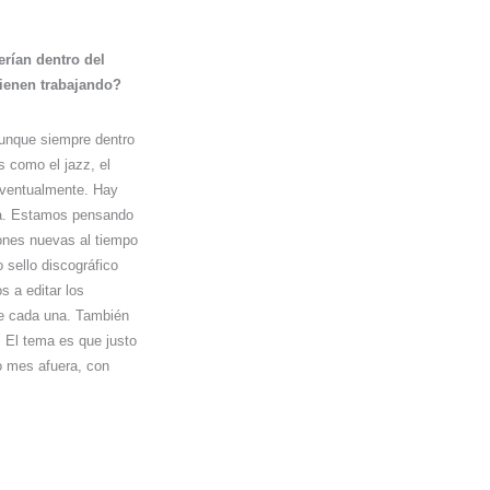
rían dentro del
vienen trabajando?
aunque siempre dentro
 como el jazz, el
eventualmente. Hay
a. Estamos pensando
ones nuevas al tiempo
sello discográfico
 a editar los
e cada una. También
. El tema es que justo
ro mes afuera, con