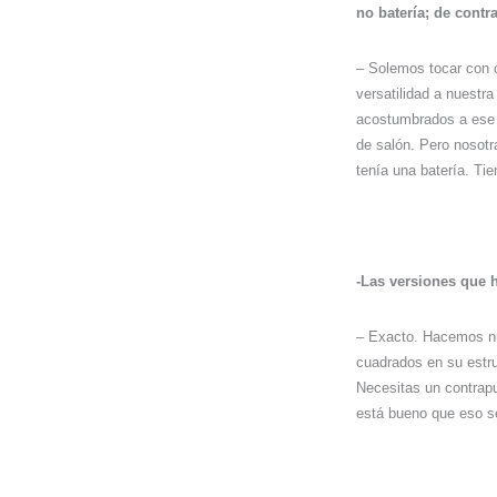
no batería; de cont
– Solemos tocar con c
versatilidad a nuestr
acostumbrados a ese f
de salón. Pero nosotr
tenía una batería. Ti
-Las versiones que 
– Exacto. Hacemos nu
cuadrados en su estru
Necesitas un contrapu
está bueno que eso s