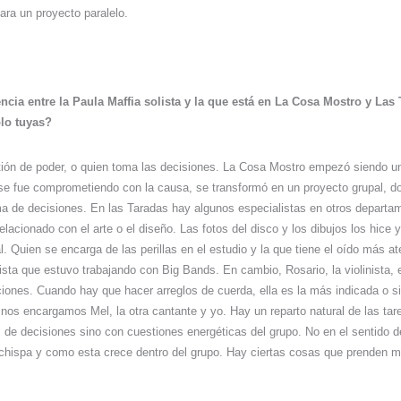
ara un proyecto paralelo.
rencia entre la Paula Maffia solista y la que está en La Cosa Mostro y La
olo tuyas?
ión de poder, o quien toma las decisiones. La Cosa Mostro empezó siendo un 
se fue comprometiendo con la causa, se transformó en un proyecto grupal, d
a de decisiones. En las Taradas hay algunos especialistas en otros departa
lacionado con el arte o el diseño. Las fotos del disco y los dibujos los hice
l. Quien se encarga de las perillas en el estudio y la que tiene el oído más a
jista que estuvo trabajando con Big Bands. En cambio, Rosario, la violinista,
iones. Cuando hay que hacer arreglos de cuerda, ella es la más indicada o 
 nos encargamos Mel, la otra cantante y yo. Hay un reparto natural de las tar
 de decisiones sino con cuestiones energéticas del grupo. No en el sentido d
 chispa y como esta crece dentro del grupo. Hay ciertas cosas que prenden 