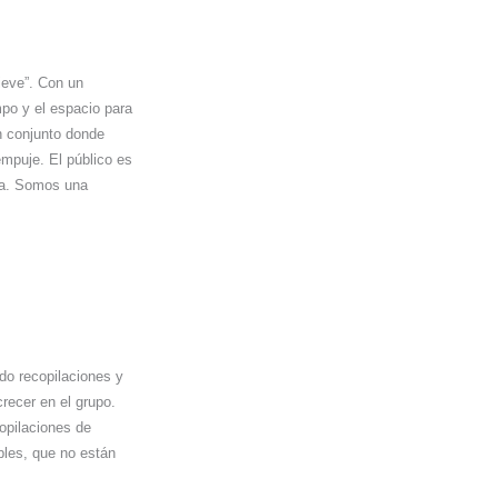
nieve”. Con un
mpo y el espacio para
n conjunto donde
empuje. El público es
nta. Somos una
o recopilaciones y
recer en el grupo.
opilaciones de
les, que no están