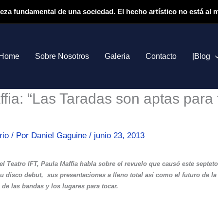
ieza fundamental de una sociedad. El hecho artístico no está al
Home
Sobre Nosotros
Galeria
Contacto
|Blog
fia: “Las Taradas son aptas para
rio
/ Por
Daniel Gaguine
/
junio 23, 2013
el Teatro IFT, Paula Maffia habla sobre el revuelo que causó este septe
u disco debut,
sus presentaciones a lleno total asi como el futuro de l
de las bandas y los lugares para tocar.