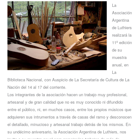
La
Asociación
Argentina
de Luthiers
realizará la
11º edición
de su
muestra
anual, en
La
Biblioteca Nacional, con Auspicio de La Secretaría de Cultura de La
Nación del 14 al 17 del corriente.
Los integrantes de la asociación hacen un trabajo muy profesional,
artesanal y de gran calidad que no es muy conocido ni difundido
entre el público, ni, en muchos casos, entre los propios músicos que
adquieren sus intrumentos a través de casas del ramo y desconocen
el detallado, minucioso y artesanal trabajo detrás de los mismos. En
su undécimo aniversario, la Asociación Argentina de Luthiers, nos