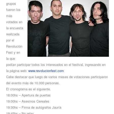
grupos
fueron los
más
votados en
la encuesta
realizada
por el
Revolución
Fest y en
la que
podían participar todos los interesados en el festival, ingresando en
la página web:
www.revolucionfest.com
Cabe destacar que luego de varios meses de votaciones participaron
del evento más de 10.000 personas.
El cronograma es el siguiente.
18:00hs – Apertura de puertas
19:00hs – Asesinos Cereales
19:30hs – Firma de autógrafos Jauría
19:45hs – No relax