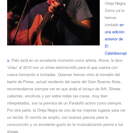
Oreja Negra.
Como ya lo
hemos
contado
en
una edición
anterior de
El
Caleidoscopi
o
, Palo está en un excelente momento como artista. Ahora, le dice
“chau” al 2010 con un show electrocriollo para el que cuenta con
nueva formación e invitados. Quienes hemos visto al trovador del
barrio de Flores, actual residente del oeste del Gran Buenos Aires,
recomendamos siempre ver en que anda el tocayo de Arlt. Shows
calientes, emotivos y por sobre todas las cosas, muy bien
interpretados, son la premisa de un Pandolfo activo como siempre.
Por otra parte, la Oreja Negra es uno de los mejores lugares para ver
un recital. El recinto es amplio, con buenos precios para la
consumición y un excelente gusto en la musicalización previa a los
shows.