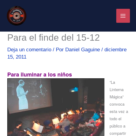
Ir
al
contenido
Para el finde del 15-12
Deja un comentario
/ Por
Daniel Gaguine
/
diciembre
15, 2011
Para iluminar a los niños
“La
Linterna
Mágica”
convoca
esta vez a
todo el
público a
compartir