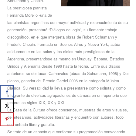
Schumann y Chopin.
La prestigiosa pianista
Fernanda Morello -una de
las pianistas argentinas con mayor actividad y reconocimiento de su
generación- presentará “Diálogos de logia”, su flamante trabajo
discográfico, en el que interpreta obras de Robert Schumann y
Frederic Chopin. Formada en Buenos Aires y Nueva York, actúa
asiduamente en las salas y los ciclos más prestigiosos de la
Argentina, presentándose asimismo en Uruguay, España, Estados
Unidos y Alemania desde 1996 hasta la fecha. Entre sus discos
anteriores se destacan Carnavales (obras de Schumann, 1998) y Dos
pianos, ganador del Premio Gardel 2006 en la categoría Música
Clásica. Su versatilidad la lleva a presentarse como solista y como
integrante de diversas agrupaciones de cámara en un repertorio que
recorre los siglos XIX, XX y XXI.
La Casa de la Cultura ofrece conciertos, muestras de artes visuales,
de artesanías, actividades literarias y encuentro con autores, todo
con entrada libre y gratuita.
Se trata de un espacio que conforma su programación convocando