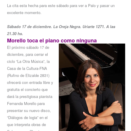
La cita esta hecha para este sábado para ver a Palo y pasar un
excelente momento.
Sábado 17 de diciembre. La Oreja Negra. Uriarte 1271. A las
21.30 hs.
Morello toca el piano como ninguna
El próximo sábado 17 de
diciembre, para cerrar el
ciclo “La Otra Música”, la
Casa de la Cultura-FNA
(Rufino de Elizalde 2831)
ofrecerá con entrada libre y
gratuita el concierto que
dará la prestigiosa pianista
Fernanda Morello para
presentar su nuevo disco,
“Diálogos de logia” en el
que interpreta obras de