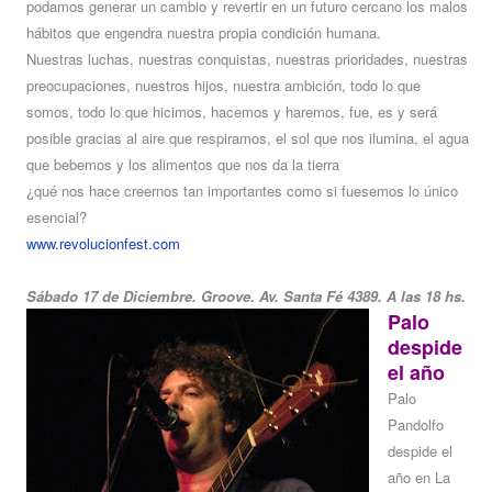
podamos generar un cambio y revertir en un futuro cercano los malos
hábitos que engendra nuestra propia condición humana.
Nuestras luchas, nuestras conquistas, nuestras prioridades, nuestras
preocupaciones, nuestros hijos, nuestra ambición, todo lo que
somos, todo lo que hicimos, hacemos y haremos, fue, es y será
posible gracias al aire que respiramos, el sol que nos ilumina, el agua
que bebemos y los alimentos que nos da la tierra
¿qué nos hace creernos tan importantes como si fuesemos lo único
esencial?
www.revolucionfest.com
Sábado 17 de Diciembre. Groove. Av. Santa Fé 4389. A las 18 hs.
Palo
despide
el año
Palo
Pandolfo
despide el
año en La