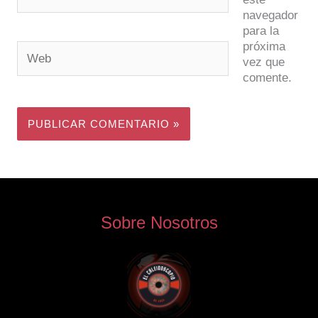
electrónico*
navegador
para la
próxima
Web
vez que
comente.
Sobre Nosotros