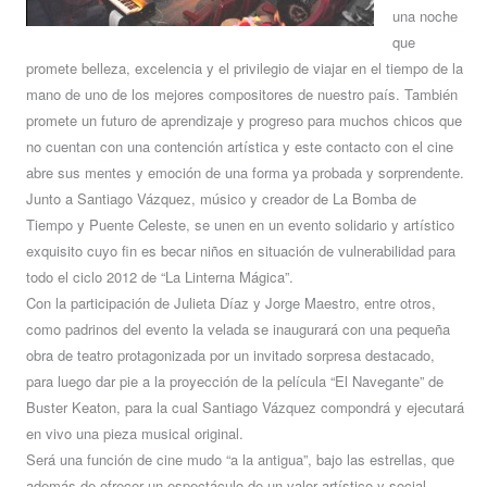
una noche
que
promete belleza, excelencia y el privilegio de viajar en el tiempo de la
mano de uno de los mejores compositores de nuestro país. También
promete un futuro de aprendizaje y progreso para muchos chicos que
no cuentan con una contención artística y este contacto con el cine
abre sus mentes y emoción de una forma ya probada y sorprendente.
Junto a Santiago Vázquez, músico y creador de La Bomba de
Tiempo y Puente Celeste, se unen en un evento solidario y artístico
exquisito cuyo fin es becar niños en situación de vulnerabilidad para
todo el ciclo 2012 de “La Linterna Mágica”.
Con la participación de Julieta Díaz y Jorge Maestro, entre otros,
como padrinos del evento la velada se inaugurará con una pequeña
obra de teatro protagonizada por un invitado sorpresa destacado,
para luego dar pie a la proyección de la película “El Navegante” de
Buster Keaton, para la cual Santiago Vázquez compondrá y ejecutará
en vivo una pieza musical original.
Será una función de cine mudo “a la antigua”, bajo las estrellas, que
además de ofrecer un espectáculo de un valor artístico y social