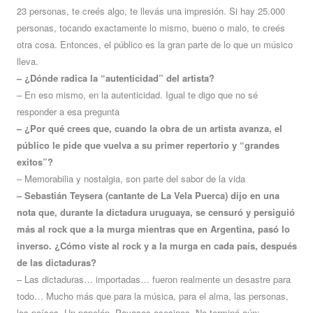
23 personas, te creés algo, te llevás una impresión. Si hay 25.000
personas, tocando exactamente lo mismo, bueno o malo, te creés
otra cosa. Entonces, el público es la gran parte de lo que un músico
lleva.
– ¿Dónde radica la “autenticidad” del artista?
– En eso mismo, en la autenticidad. Igual te digo que no sé
responder a esa pregunta
– ¿Por qué crees que, cuando la obra de un artista avanza, el
público le pide que vuelva a su primer repertorio y “grandes
exitos”?
– Memorabilia y nostalgia, son parte del sabor de la vida
– Sebastián Teysera (cantante de La Vela Puerca) dijo en una
nota que, durante la dictadura uruguaya, se censuró y persiguió
más al rock que a la murga mientras que en Argentina, pasó lo
inverso. ¿Cómo viste al rock y a la murga en cada país, después
de las dictaduras?
–
Las dictaduras… importadas… fueron realmente un desastre para
todo… Mucho más que para la música, para el alma, las personas,
los países. Un papelón. Payasos asesinos. No terminó aún: