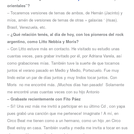
orientales”?
–
Tocaremos versiones de temas de ambos, de Hernán (Jacinto) y
míos, amén de versiones de temas de otras » galaxias ‘ (risas).
Brasil, Venezuela, etc.
– ¿Qué relación tenés, al día de hoy, con los pioneros del rock
argentino, como Litto Nebbia y Moris?
– Con Litto estuve más en contacto. He visitado su estudio unas
cuantas veces, para grabar invitado por él, por Adriana Varela, así
como grabaciones mías. También tuve la suerte de que tocamos
juntos el verano pasado en Medio y Medio, Portezuelo. Fue muy
lindo estar un par de días juntos y muy lindos tocar juntos. Con
Moris no me encontré más. ¡Muchos días han pasado! Solamente
me encontré unas cuantas veces con su hijo Antonio
– Grabaste recientemente con Fito Páez
– Sí! Una vez más me invitó a participar en su último Cd , con yapa
pues grabó una canción que me pertenece! imaginate ! A mí, en
Circo Beat me tienen como a un hermano, como un hijo ,en Circo
Beat estoy en casa. También vuelta y media me invita a tocar en sus