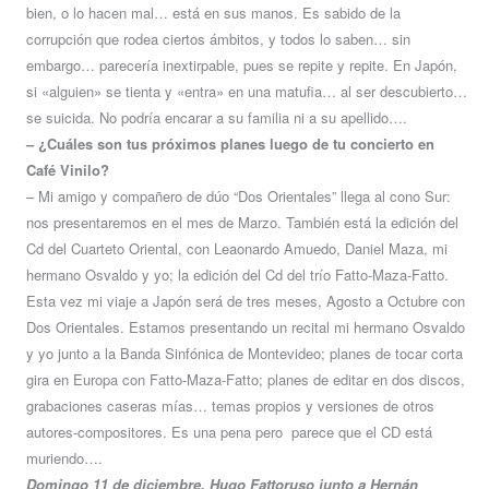
bien, o lo hacen mal… está en sus manos. Es sabido de la
corrupción que rodea ciertos ámbitos, y todos lo saben… sin
embargo… parecería inextirpable, pues se repite y repite. En Japón,
si «alguien» se tienta y «entra» en una matufia… al ser descubierto…
se suicida. No podría encarar a su familia ni a su apellido….
– ¿Cuáles son tus próximos planes luego de tu concierto en
Café Vinilo?
– Mi amigo y compañero de dúo “Dos Orientales” llega al cono Sur:
nos presentaremos en el mes de Marzo. También está la edición del
Cd del Cuarteto Oriental, con Leaonardo Amuedo, Daniel Maza, mi
hermano Osvaldo y yo; la edición del Cd del trío Fatto-Maza-Fatto.
Esta vez mi viaje a Japón será de tres meses, Agosto a Octubre con
Dos Orientales. Estamos presentando un recital mi hermano Osvaldo
y yo junto a la Banda Sinfónica de Montevideo; planes de tocar corta
gira en Europa con Fatto-Maza-Fatto; planes de editar en dos discos,
grabaciones caseras mías… temas propios y versiones de otros
autores-compositores. Es una pena pero parece que el CD está
muriendo….
Domingo 11 de diciembre. Hugo Fattoruso junto a Hernán