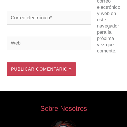
correo
electrónico
y web en
Correo
este
electrónico*
navegador
para la
próxima
Web
vez que
comente.
Sobre Nosotros