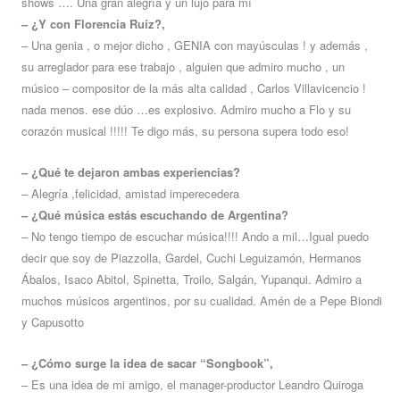
shows …. Una gran alegría y un lujo para mí
– ¿Y con Florencia Ruíz?,
– Una genia , o mejor dicho , GENIA con mayúsculas ! y además ,
su arreglador para ese trabajo , alguien que admiro mucho , un
músico – compositor de la más alta calidad , Carlos Villavicencio !
nada menos. ese dúo …es explosivo. Admiro mucho a Flo y su
corazón musical !!!!! Te digo más, su persona supera todo eso!
– ¿Qué te dejaron ambas experiencias?
– Alegría ,felicidad, amistad imperecedera
– ¿Qué música estás escuchando de Argentina?
– No tengo tiempo de escuchar música!!!! Ando a mil…Igual puedo
decir que soy de Piazzolla, Gardel, Cuchi Leguizamón, Hermanos
Ábalos, Isaco Abitol, Spinetta, Troilo, Salgán, Yupanqui. Admiro a
muchos músicos argentinos, por su cualidad. Amén de a Pepe Biondi
y Capusotto
– ¿Cómo surge la idea de sacar “Songbook”,
– Es una idea de mi amigo, el manager-productor Leandro Quiroga