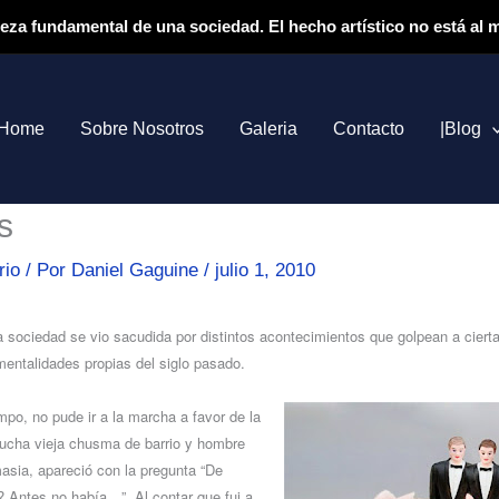
ieza fundamental de una sociedad. El hecho artístico no está al
Home
Sobre Nosotros
Galeria
Contacto
|Blog
s
rio
/ Por
Daniel Gaguine
/
julio 1, 2010
la sociedad se vio sacudida por distintos acontecimientos que golpean a ciert
entalidades propias del siglo pasado.
mpo, no pude ir a la marcha a favor de la
ucha vieja chusma de barrio y hombre
asia, apareció con la pregunta “De
? Antes no había…”. Al contar que fui a