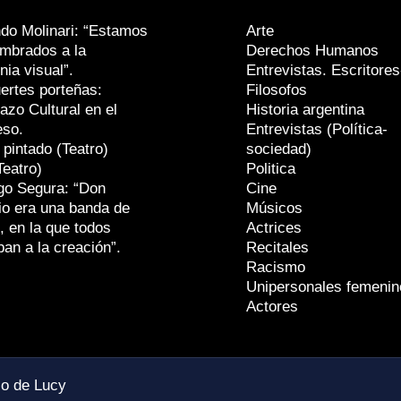
do Molinari: “Estamos
Arte
mbrados a la
Derechos Humanos
nia visual”.
Entrevistas. Escritores
ertes porteñas:
Filosofos
azo Cultural en el
Historia argentina
eso.
Entrevistas (Política-
 pintado (Teatro)
sociedad)
Teatro)
Politica
go Segura: “Don
Cine
io era una banda de
Músicos
, en la que todos
Actrices
ban a la creación”.
Recitales
Racismo
Unipersonales femenin
Actores
io de Lucy