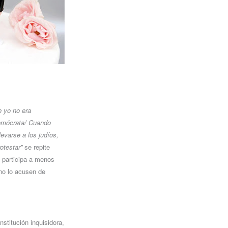
e yo no era
demócrata/ Cuando
levarse a los judíos,
otestar”
se repite
 participa a menos
 no lo acusen de
stitución inquisidora,