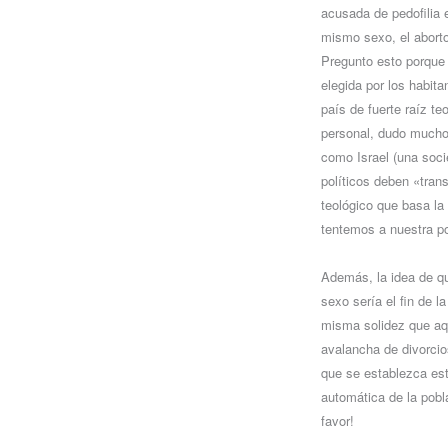
acusada de pedofilia e
mismo sexo, el aborto
Pregunto esto porque 
elegida por los habit
país de fuerte raíz te
personal, dudo mucho 
como Israel (una socie
políticos deben «trans
teológico que basa la
tentemos a nuestra p
Además, la idea de q
sexo sería el fin de l
misma solidez que aqu
avalancha de divorcios
que se establezca est
automática de la pobl
favor!