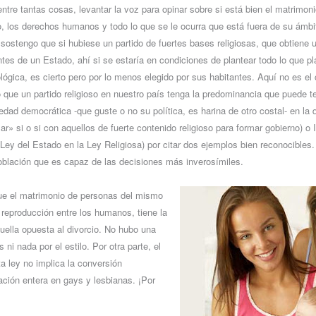
ntre tantas cosas, levantar la voz para opinar sobre si está bien el matrimon
, los derechos humanos y todo lo que se le ocurra que está fuera de su ámbit
sostengo que si hubiese un partido de fuertes bases religiosas, que obtiene u
antes de un Estado, ahí si se estaría en condiciones de plantear todo lo que 
ológica, es cierto pero por lo menos elegido por sus habitantes. Aquí no es el 
que un partido religioso en nuestro país tenga la predominancia que puede te
dad democrática -que guste o no su política, es harina de otro costal- en la 
ar» si o si con aquellos de fuerte contenido religioso para formar gobierno) o 
 Ley del Estado en la Ley Religiosa) por citar dos ejemplos bien reconocibles.
oblación que es capaz de las decisiones más inverosímiles.
ue el matrimonio de personas del mismo
a reproducción entre los humanos, tiene la
ella opuesta al divorcio. No hubo una
 ni nada por el estilo. Por otra parte, el
a ley no implica la conversión
ación entera en gays y lesbianas. ¡Por