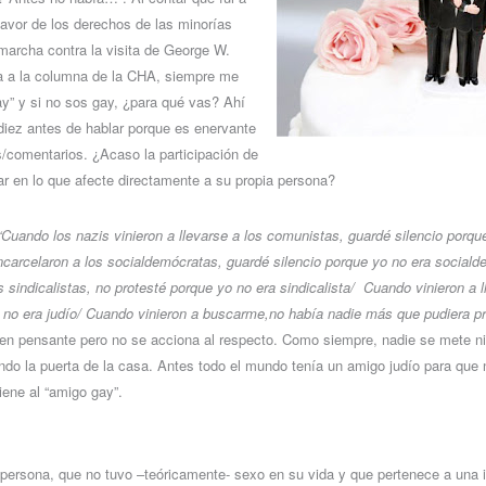
avor de los derechos de las minorías
marcha contra la visita de George W.
ia a la columna de la CHA, siempre me
y” y si no sos gay, ¿para qué vas? Ahí
 diez antes de hablar porque es enervante
s/comentarios. ¿Acaso la participación de
r en lo que afecte directamente a su propia persona?
“Cuando los nazis vinieron a llevarse a los comunistas, guardé silencio porqu
carcelaron a los socialdemócratas, guardé silencio porque yo no era social
s sindicalistas, no protesté porque yo no era sindicalista/ Cuando vinieron a l
 no era judío/ Cuando vinieron a buscarme,no había nadie más que pudiera pr
ien pensante pero no se acciona al respecto. Como siempre, nadie se mete ni
ndo la puerta de la casa. Antes todo el mundo tenía un amigo judío para que
iene al “amigo gay”.
ersona, que no tuvo –teóricamente- sexo en su vida y que pertenece a una in