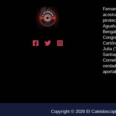
Fernan
acostu
pirotec
Aguafu
Bengal
Congr
Cartón
Julia (
Santia
Cornel
verdad
aporta
Copyright © 2026 El Caleidoscop