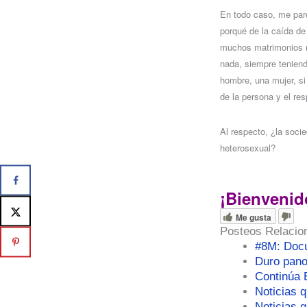
En todo caso, me pare
porqué de la caída de l
muchos matrimonios n
nada, siempre teniend
hombre, una mujer, si 
de la persona y el re
Al respecto, ¿la socie
heterosexual?
¡Bienvenid
Me gusta
Posteos Relacio
#8M: Doc
Duro pano
Continúa E
Noticias q
Noticias 