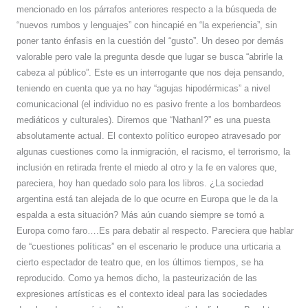
mencionado en los párrafos anteriores respecto a la búsqueda de
“nuevos rumbos y lenguajes” con hincapié en “la experiencia”, sin
poner tanto énfasis en la cuestión del “gusto”. Un deseo por demás
valorable pero vale la pregunta desde que lugar se busca “abrirle la
cabeza al público”. Este es un interrogante que nos deja pensando,
teniendo en cuenta que ya no hay “agujas hipodérmicas” a nivel
comunicacional (el individuo no es pasivo frente a los bombardeos
mediáticos y culturales). Diremos que “Nathan!?” es una puesta
absolutamente actual. El contexto político europeo atravesado por
algunas cuestiones como la inmigración, el racismo, el terrorismo, la
inclusión en retirada frente el miedo al otro y la fe en valores que,
pareciera, hoy han quedado solo para los libros. ¿La sociedad
argentina está tan alejada de lo que ocurre en Europa que le da la
espalda a esta situación? Más aún cuando siempre se tomó a
Europa como faro….Es para debatir al respecto. Pareciera que hablar
de “cuestiones políticas” en el escenario le produce una urticaria a
cierto espectador de teatro que, en los últimos tiempos, se ha
reproducido. Como ya hemos dicho, la pasteurización de las
expresiones artísticas es el contexto ideal para las sociedades