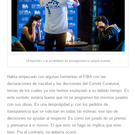
«Etiquette» y la posibilidad de protagonizar tu propia puesta
Había empezado con algunas tormentas el FIBA con las
declaraciones de Irazábal y las decisiones del Comité Curatorial,
temas de los cuales ya nos hemos explayado a su debido tiempo. En
este sentido, estaría bueno que no se programen los mismos jurados
con sus obras. Es una desprolijidad y, con los pedidos de
transparencia que se solicitan en todas las esferas, ese tipo de
decisiones no ayudan al respecto. Es como ser jurado de un premio
y premiarse a si mismo. El que esto se haga no implica que este
bien. Por el contrario, no debería ocurrir.