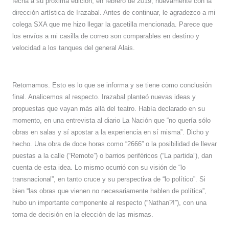
fecha a su próxima edición, en febrero de 2019, nuevamente con la
dirección artística de Irazabal. Antes de continuar, le agradezco a mi
colega SXA que me hizo llegar la gacetilla mencionada. Parece que
los envíos a mi casilla de correo son comparables en destino y
velocidad a los tanques del general Alais.
Retomamos. Esto es lo que se informa y se tiene como conclusión
final. Analicemos al respecto. Irazabal planteó nuevas ideas y
propuestas que vayan más allá del teatro. Había declarado en su
momento, en una entrevista al diario La Nación que “no quería sólo
obras en salas y sí apostar a la experiencia en sí misma”. Dicho y
hecho. Una obra de doce horas como “2666” o la posibilidad de llevar
puestas a la calle (“Remote”) o barrios periféricos (“La partida”), dan
cuenta de esta idea. Lo mismo ocurrió con su visión de “lo
transnacional”, en tanto cruce y su perspectiva de “lo político”. Si
bien “las obras que vienen no necesariamente hablen de política”,
hubo un importante componente al respecto (“Nathan?!”), con una
toma de decisión en la elección de las mismas.