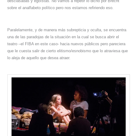
desclasadas y egoístas. No vamos a repetir lo dicho por Brecht
sobre el analfabeto político pero nos estamos refiriendo eso.
Paralelamente, y de manera más subrepticia y oculta, se encuentra
una de las paradojas de la situación en la cual se busca abrir el
teatro –el FIBA en este caso- hacia nuevos públicos pero pareciera
que le cuesta salir de cierto elitismo/esnobismo que lo atraviesa que
lo aleja de aquello que desea atraer.