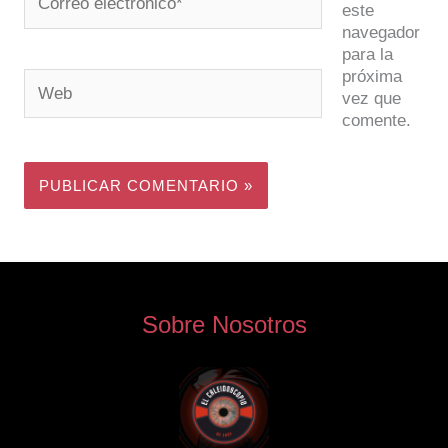
este
electrónico*
navegador
para la
próxima
Web
vez que
comente.
Sobre Nosotros