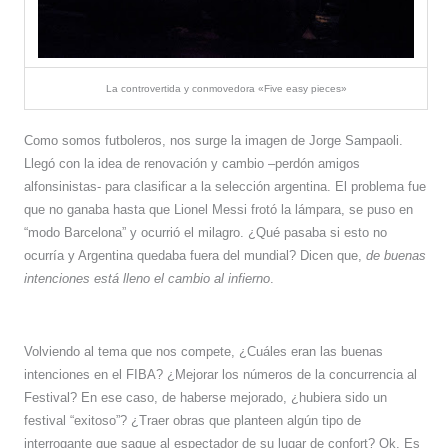
La controvertida y conmovedora «Five easy pieces»
Como somos futboleros, nos surge la imagen de Jorge Sampaoli.
Llegó con la idea de renovación y cambio –perdón amigos
alfonsinistas- para clasificar a la selección argentina. El problema fue
que no ganaba hasta que Lionel Messi frotó la lámpara, se puso en
“modo Barcelona” y ocurrió el milagro. ¿Qué pasaba si esto no
ocurría y Argentina quedaba fuera del mundial? Dicen que,
de buenas
intenciones está lleno el cambio al infierno
.
Volviendo al tema que nos compete, ¿Cuáles eran las buenas
intenciones en el FIBA? ¿Mejorar los números de la concurrencia al
Festival? En ese caso, de haberse mejorado, ¿hubiera sido un
festival “exitoso”? ¿Traer obras que planteen algún tipo de
interrogante que saque al espectador de su lugar de confort? Ok. Es