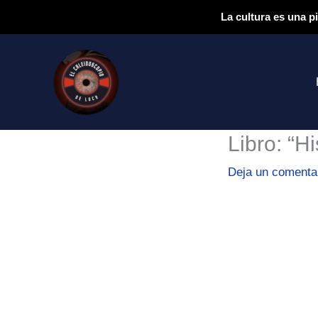
Ir
La cultura es una p
al
contenido
Libro: “H
Deja un comenta