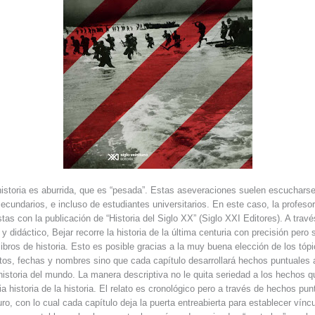
historia es aburrida, que es “pesada”. Estas aseveraciones suelen escucharse
ecundarios, e incluso de estudiantes universitarios. En este caso, la profeso
stas con la publicación de “Historia del Siglo XX” (Siglo XXI Editores). A trav
 didáctico, Bejar recorre la historia de la última centuria con precisión pero 
libros de historia. Esto es posible gracias a la muy buena elección de los tópi
tos, fechas y nombres sino que cada capítulo desarrollará hechos puntuales a
 historia del mundo. La manera descriptiva no le quita seriedad a los hechos 
ia historia de la historia. El relato es cronológico pero a través de hechos pu
ro, con lo cual cada capítulo deja la puerta entreabierta para establecer vínc