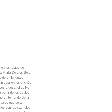
 en los labios de
ra María Dolores Bejar
és de un lenguaje
sin caer en los clichés
cos a desarrollar. No
 partir de los cuales
que va tomando Bejar
ntuales que serán
ulos con los capítulos