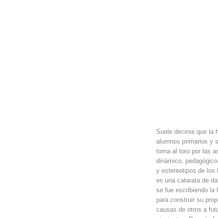
Suele decirse que la 
alumnos primarios y s
toma al toro por las a
dinámico, pedagógico y
y estereotipos de los 
es una catarata de da
se fue escribiendo la
para construir su prop
causas de otros a futu