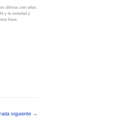
los últimos cien años.
fé y la seriedad y
esta frase,
rada siguiente
→