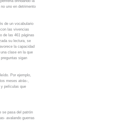
eriferia brindando la
 no uno en detrimento
vés de un vocabulario
 con las vivencias
go de las 461 páginas
izada su lectura, se
favorece la capacidad
e una clase en la que
 preguntas sigan
 leído. Por ejemplo,
tos meses atrás-,
 y películas que
e se pasa del patrón
icas- avalando guerras