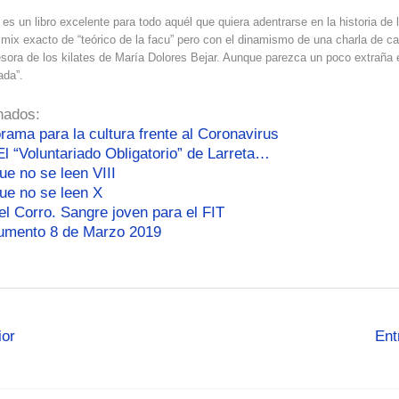
” es un libro excelente para todo aquél que quiera adentrarse en la historia de 
mix exacto de “teórico de la facu” pero con el dinamismo de una charla de ca
esora de los kilates de María Dolores Bejar. Aunque parezca un poco extraña 
zada”.
nados:
rama para la cultura frente al Coronavirus
l “Voluntariado Obligatorio” de Larreta…
ue no se leen VIII
que no se leen X
el Corro. Sangre joven para el FIT
umento 8 de Marzo 2019
ior
Ent