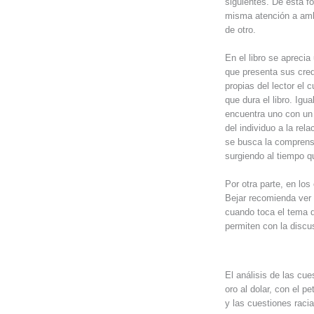
siguientes. De esta f
misma atención a amb
de otro.
En el libro se apreci
que presenta sus cred
propias del lector el
que dura el libro. Igu
encuentra uno con un 
del individuo a la rel
se busca la comprensi
surgiendo al tiempo 
Por otra parte, en los
Bejar recomienda ver 
cuando toca el tema de
permiten con la discu
El análisis de las cu
oro al dolar, con el p
y las cuestiones raci