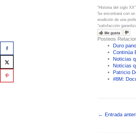
“Historia del siglo XX
Se encontrará con un 
erudición de una prof
“satisfacción garanti
Me gusta
Posteos Relacio
Duro pano
Continúa E
Noticias q
Noticias 
Patricio D
#8M: Doc
←
Entrada anter