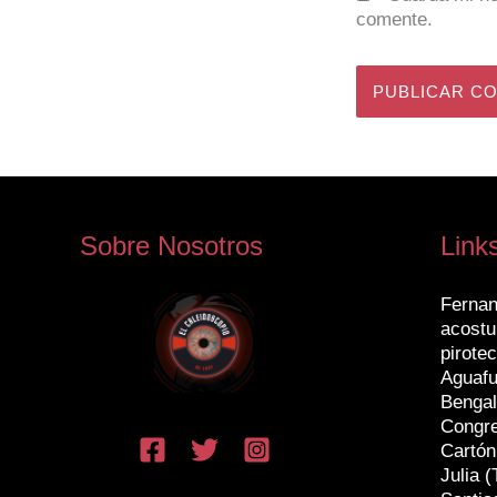
comente.
Sobre Nosotros
Link
Fernan
acostu
pirotec
Aguafu
Bengal
Congr
Cartón
Julia (