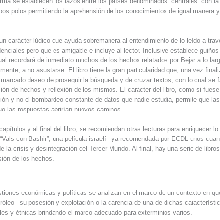
orma se establecen los lazos entre los países denominados “centrales” con la p
os polos permitiendo la aprehensión de los conocimientos de igual manera y
a un carácter lúdico que ayuda sobremanera al entendimiento de lo leído a tra
enciales pero que es amigable e incluye al lector. Inclusive establece guiños
 cual recordará de inmediato muchos de los hechos relatados por Bejar a lo lar
almente, a no asustarse. El libro tiene la gran particularidad que, una vez final
marcado deseo de proseguir la búsqueda y de cruzar textos, con lo cual se 
ación de hechos y reflexión de los mismos. El carácter del libro, como si fues
ón y no el bombardeo constante de datos que nadie estudia, permite que las
que las respuestas abrirían nuevos caminos.
 capítulos y al final del libro, se recomiendan otras lecturas para enriquecer lo
“Vals con Bashir”, una película israelí –ya recomendada por ECDL unos cuan
 la crisis y desintegración del Tercer Mundo. Al final, hay una serie de libros
sión de los hechos.
estiones económicas y políticas se analizan en el marco de un contexto en qu
etróleo –su posesión y explotación o la carencia de una de dichas característ
ales y étnicas brindando el marco adecuado para exterminios varios.