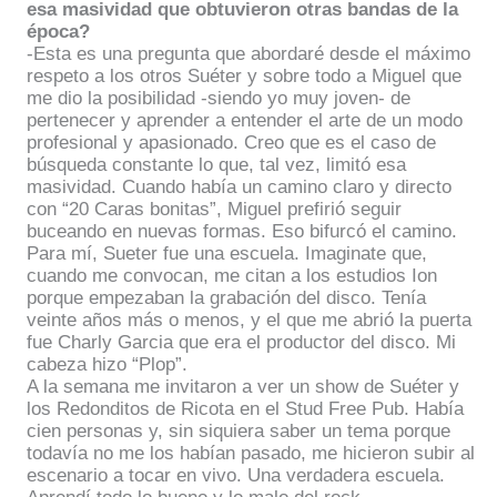
esa masividad que obtuvieron otras bandas de la
época?
-Esta es una pregunta que abordaré desde el máximo
respeto a los otros Suéter y sobre todo a Miguel que
me dio la posibilidad -siendo yo muy joven- de
pertenecer y aprender a entender el arte de un modo
profesional y apasionado. Creo que es el caso de
búsqueda constante lo que, tal vez, limitó esa
masividad. Cuando había un camino claro y directo
con “20 Caras bonitas”, Miguel prefirió seguir
buceando en nuevas formas. Eso bifurcó el camino.
Para mí, Sueter fue una escuela. Imaginate que,
cuando me convocan, me citan a los estudios Ion
porque empezaban la grabación del disco. Tenía
veinte años más o menos, y el que me abrió la puerta
fue Charly Garcia que era el productor del disco. Mi
cabeza hizo “Plop”.
A la semana me invitaron a ver un show de Suéter y
los Redonditos de Ricota en el Stud Free Pub. Había
cien personas y, sin siquiera saber un tema porque
todavía no me los habían pasado, me hicieron subir al
escenario a tocar en vivo. Una verdadera escuela.