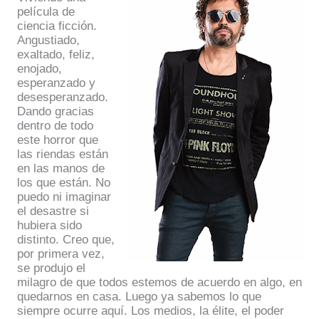
película de
ciencia ficción.
Angustiado,
exaltado, feliz,
enojado,
esperanzado y
desesperanzado.
Dando gracias
dentro de todo
este horror que
las riendas están
en las manos de
los que están. No
puedo ni imaginar
el desastre si
hubiera sido
distinto. Creo que,
por primera vez,
se produjo el
milagro de que todos estemos de acuerdo en algo, en
quedarnos en casa. Luego ya sabemos lo que
siempre ocurre aquí. Los medios, la élite, el poder