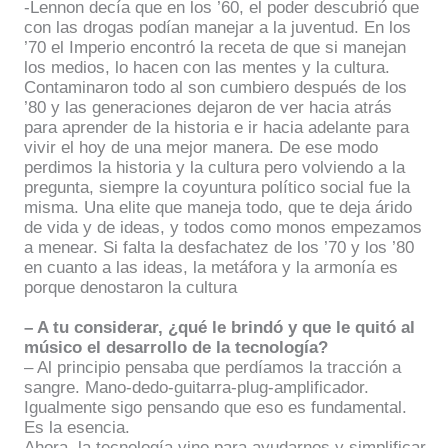
-Lennon decía que en los ’60, el poder descubrió que
con las drogas podían manejar a la juventud. En los
’70 el Imperio encontró la receta de que si manejan
los medios, lo hacen con las mentes y la cultura.
Contaminaron todo al son cumbiero después de los
’80 y las generaciones dejaron de ver hacia atrás
para aprender de la historia e ir hacia adelante para
vivir el hoy de una mejor manera. De ese modo
perdimos la historia y la cultura pero volviendo a la
pregunta, siempre la coyuntura político social fue la
misma. Una elite que maneja todo, que te deja árido
de vida y de ideas, y todos como monos empezamos
a menear. Si falta la desfachatez de los ’70 y los ’80
en cuanto a las ideas, la metáfora y la armonía es
porque denostaron la cultura
– A tu considerar, ¿qué le brindó y que le quitó al
músico el desarrollo de la tecnología?
– Al principio pensaba que perdíamos la tracción a
sangre. Mano-dedo-guitarra-plug-amplificador.
Igualmente sigo pensando que eso es fundamental.
Es la esencia.
Ahora, la tecnología vino para ayudarnos y simplificar