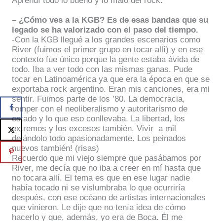
Aprendí todo lo bueno y lo malo del rock.
– ¿Cómo ves a la KGB? Es de esas bandas que su
legado se ha valorizado con el paso del tiempo.
-Con la KGB llegué a los grandes escenarios como
River (fuimos el primer grupo en tocar allí) y en ese
contexto fue único porque la gente estaba ávida de
todo. Iba a ver todo con las mismas ganas. Pude
tocar en Latinoamérica ya que era la época en que se
exportaba rock argentino. Eran mis canciones, era mi
sentir. Fuimos parte de los ’80. La democracia,
romper con el neoliberalismo y autoritarismo de
estado y lo que eso conllevaba. La libertad, los
extremos y los excesos también. Vivir
a mil
dejándolo todo apasionadamente. Los peinados
nuevos también! (risas)
Recuerdo que mi viejo siempre que pasábamos por
River, me decía que no iba a creer en mí hasta que
no tocara allí. El tema es que en ese lugar nadie
había tocado ni se vislumbraba lo que ocurriría
después, con ese océano de artistas internacionales
que vinieron. Le dije que no tenía idea de cómo
hacerlo y que, además, yo era de Boca. Él me