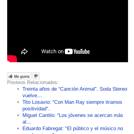
Me gusta
Posteos Relacionados:
Treinta años de “Canción Animal”. Soda Stereo
vuelve…
Tito Losavio: "Con Man Ray siempre tiramos
positividad".
Miguel Cantilo: “Los jóvenes se acercan más
al…
Eduardo Fabregat: “El público y el músico no