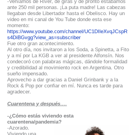
-Veníamos de River, de giras y de pronto estábamos
ante 250 mil personas. ¡La puta madre! Las cabezas
llegaban desde Libertador hasta el Obelisco. Hay un
video en mi canal de You Tube donde esta ese
momento:
https://www.youtube.com/channel/UC1DIleXvqJCspR
s4DiBGvgg?view_as=subscriber
Fue otro gran acontecimiento.
Al otro día, nos invitaron a los Soda, a Spinetta, a Fito
y a mí por La KGB a ver al presidente Alfonsín. Nos
condecoró con palabras mágicas, dándole formalidad
y credibilidad al movimiento rock en Argentina. Otro
sueño impensado.
Aprovecho a dar gracias a Daniel Grinbank y a la
Rock & Pop por confiar en mí. Nunca es tarde para
agradecer.
Cuarentena y después….
-¿Cómo estás viviendo esta
cuarentena/pandemia?
-Azorado.
Viviendo una