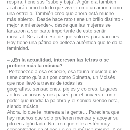
respira, tiene sus “sube y baja”. Algún día también
acabará como todo lo que vive, como un amor, como
una estrella. También creo que ahora está mucho
más abierto.
Desde hace rato tiene un brillo distinto -
mejor a mi entender-,
desde que las mujeres se
lanzaron a ser parte importante de este sentir
musical. Se acabó eso de que solo es para varones.
Hoy tiene una pátina de belleza auténtica que le da la
feminidad.
– ¿En la actualidad, interesan las letras o se
prefiere más la música?
-Pertenezco a esa especie, esa fauna musical que
tiene como guía a tipos como Spinetta, un Moisés
que nos llevó a través de todas las
geografías,
sensaciones, pieles y colores. Lugares
áridos, acuosos y nos paseó por el universo con el
poder que irradia la palabra y el sonido siendo nota,
siendo música
Ahora, lo que le interesa a la gente….Pareciera que
hay muchos que solo prefieren menear y apoyar su
pito en algún lado. No creo que ellos estén muy
concentrados en el decir o en la música misma. Y es