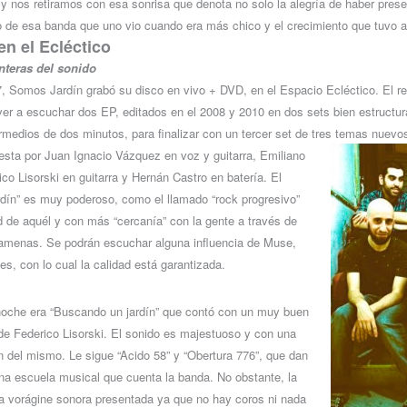
n y nos retiramos con esa sonrisa que denota no solo la alegría de haber pre
o de esa banda que uno vio cuando era más chico y el crecimiento que tuvo a
n el Ecléctico
nteras del sonido
, Somos Jardín grabó su disco en vivo + DVD, en el Espacio Ecléctico. El re
ver a escuchar dos EP, editados en el 2008 y 2010 en dos sets bien estructur
rmedios de dos minutos, para finalizar con un tercer set de tres temas nuevo
sta por Juan Ignacio Vázquez en voz y guitarra, Emiliano
ico Lisorski en guitarra y Hernán Castro en batería. El
dín” es muy poderoso, como el llamado “rock progresivo”
d de aquél y con más “cercanía” con la gente a través de
menas. Se podrán escuchar alguna influencia de Muse,
s, con lo cual la calidad está garantizada.
 noche era “Buscando un jardín” que contó con un muy buen
e de Federico Lisorski. El sonido es majestuoso y con una
ón del mismo. Le sigue “Acido 58” y “Obertura 776”, que dan
na escuela musical que cuenta la banda. No obstante, la
a vorágine sonora presentada ya que no hay coros ni nada