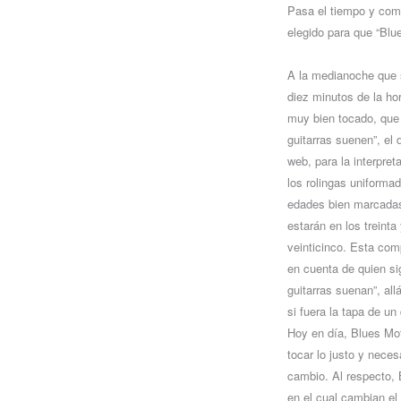
Pasa el tiempo y como
elegido para que “Blu
A la medianoche que 
diez minutos de la h
muy bien tocado, que 
guitarras suenen”, el 
web, para la interpret
los rolingas uniforma
edades bien marcadas
estarán en los treinta
veinticinco. Esta com
en cuenta de quien si
guitarras suenan”, all
si fuera la tapa de un
Hoy en día, Blues Mot
tocar lo justo y neces
cambio. Al respecto, 
en el cual cambian el 