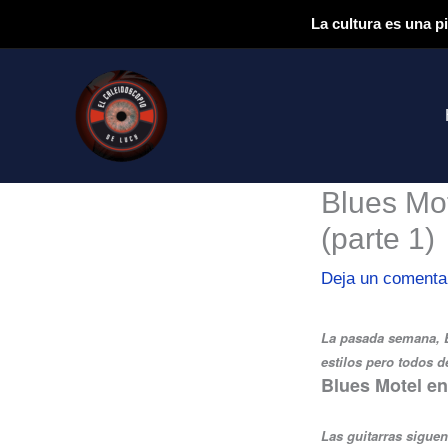
Ir
La cultura es una p
al
contenido
Blues Mot
(parte 1)
Deja un comenta
La pasada semana, E
estilos pero todos d
Blues Motel en
Las guitarras sigue