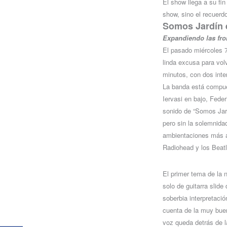
El show llega a su fi
show, sino el recuerd
Somos Jardín e
Expandiendo las fro
El pasado miércoles 7
linda excusa para vol
minutos, con dos inte
La banda está compue
Iervasi en bajo, Feder
sonido de “Somos Jar
pero sin la solemnida
ambientaciones más a
Radiohead y los Beatle
El primer tema de la
solo de guitarra slid
soberbia interpretaci
cuenta de la muy bue
voz queda detrás de l