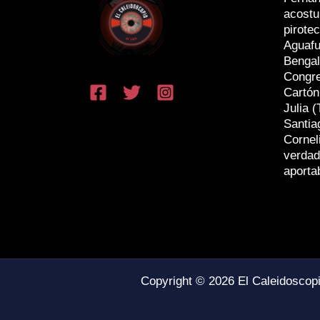
acostu
pirotec
Aguafu
Bengal
Congr
Cartón
Julia (
Santia
Cornel
verdad
aporta
Copyright © 2026 El Caleidoscop