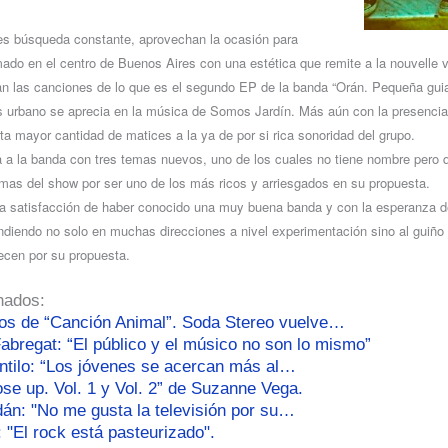
 búsqueda constante, aprovechan la ocasión para
lmado en el centro de Buenos Aires con una estética que remite a la nouvelle 
an las canciones de lo que es el segundo EP de la banda “Orán. Pequeña gui
s urbano se aprecia en la música de Somos Jardín. Más aún con la presenci
rta mayor cantidad de matices a la ya de por si rica sonoridad del grupo.
ta a la banda con tres temas nuevos, uno de los cuales no tiene nombre pero 
mas del show por ser uno de los más ricos y arriesgados en su propuesta.
la satisfacción de haber conocido una muy buena banda y con la esperanza d
iendo no solo en muchas direcciones a nivel experimentación sino al guiño d
ecen por su propuesta.
nados:
ños de “Canción Animal”. Soda Stereo vuelve…
abregat: “El público y el músico no son lo mismo”
ntilo: “Los jóvenes se acercan más al…
se up. Vol. 1 y Vol. 2” de Suzanne Vega.
dán: "No me gusta la televisión por su…
: "El rock está pasteurizado".