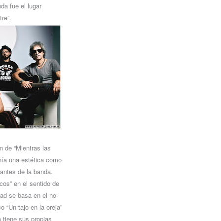
da fue el lugar
re”.
n de “Mientras las
enía una estética como
rantes de la banda.
cos” en el sentido de
dad se basa en el no-
 “Un tajo en la oreja”
a tiene sus propias