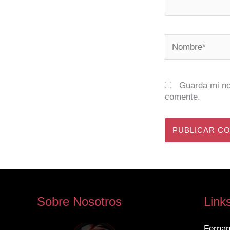
Nombre*
Guarda mi no
comente.
Sobre Nosotros
Link
Fernan