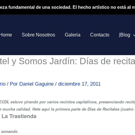
ieza fundamental de una sociedad. El hecho artístico no está al
Home
Sobre Nosotros
Galeria
Contacto
|Blog
el y Somos Jardín: Días de recita
rio
/ Por
Daniel Gaguine
/
diciembre 17, 2011
CDL estuvo yirando por varios recintos capitalinos, presenciando recit
e mucha calidad. Hete aqui la primera parte de Dias de Recitales (cuatro 
 La Trastienda
n sonando
.