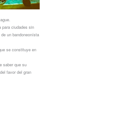
vague.
a para ciudades sin
a de un bandoneonísta
que se constituye en
e saber que su
el favor del gran