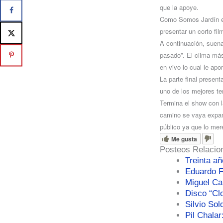
que la apoye.
Como Somos Jardín es
presentar un corto fi
A continuación, suen
pasado”. El clima má
en vivo lo cual le apo
La parte final presen
uno de los mejores te
Termina el show con 
camino se vaya expand
público ya que lo mer
Me gusta
Posteos Relacio
Treinta a
Eduardo F
Miguel Ca
Disco “Clo
Silvio Sol
Pil Chalar