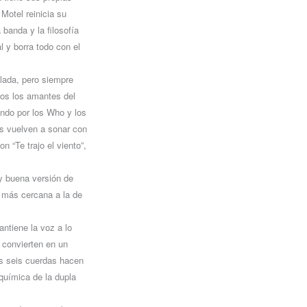
Motel reinicia su
banda y la filosofía
 y borra todo con el
alada, pero siempre
dos los amantes del
ando por los Who y los
as vuelven a sonar con
n “Te trajo el viento”,
y buena versión de
o más cercana a la de
ntiene la voz a lo
 convierten en un
as seis cuerdas hacen
química de la dupla