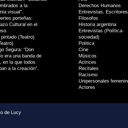
mbrados a la
Derechos Humanos
nia visual”.
Entrevistas. Escritores
ertes porteñas:
Filosofos
azo Cultural en el
Historia argentina
eso.
Entrevistas (Política-
 pintado (Teatro)
sociedad)
Teatro)
Politica
go Segura: “Don
Cine
io era una banda de
Músicos
, en la que todos
Actrices
ban a la creación”.
Recitales
Racismo
Unipersonales femenin
Actores
io de Lucy