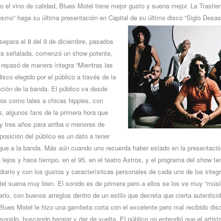
 el vino de calidad, Blues Motel tiene mejor gusto y suena mejor. La Trastien
esmo” haga su última presentación en Capital de su último disco “Siglo Desast
separa el 8 del 9 de diciembre, pasados
ora señalada, comenzó un show potente,
repasó de manera íntegra “Mientras las
disco elegido por el público a través de la
ación de la banda. El público va desde
dos como tales a chicas hippies, con
, algunos fans de la primera hora que
 y tres años para arriba o menores de
posición del público es un dato a tener
gue a la banda. Más aún cuando uno recuerda haber estado en la presentació
á lejos y hace tiempo, en el 95, en el teatro Astros, y el programa del show t
 diario y con los gustos y características personales de cada uno de los integ
el suena muy bien. El sonido es de primera pero a ellos se los ve muy “músi
ario, con buenos arreglos dentro de un estilo que decreta que cierta autentici
Blues Motel le hizo una gambeta corta con el excelente pero mal recibido disco
sonido, buscando barajar y dar de vuelta. El público no entendió que el artist