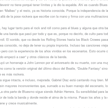
evenir no tiene porqué tener límites y le dio la espalda. Ahí es cuando Blues 
n “Malbec” y el resto, ya es historia conocida. Porque la independencia de la 
llá de la pose rockera que escribe con la mano y firma con una multinacional
, hay lugar tanto para el rock and roll como para el blues y alguna que otra b
 de una banda que pasó por todo y que es, porque no decirlo, de culto para to
 roll. El sonido, que va desde los Rolling Stones hasta los Black Crowes pas
a conocido, no deja de tener su propia impronta. Incluso las canciones viej
 pero con la experiencia de los años vividos en los escenarios. Esto ocurre co
do empezó a caer” y otros clásicos de la banda.
cluyó un homenaje a John Lennon por el aniversario de su muerte, con una mu
 no como la versión original del último disco del Beatle, “Double Fantasy” sin
e es más rockera.
a sigue intacta, e incluso, mejorada. Gabriel Diaz está cantando muy bien. Ma
 sin mayores inconvenientes que, sumado a su buen manejo del escenario, lo
 otra parte de Bluesmo sigue siendo Adrián Herrera. Su sensibilidad para l
or de toda la banda y donde reside el alma de la misma. Pasan los años y la 
ene y crece musicalmente.