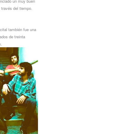
senciado un muy buen
 través del tiempo.
cital también fue una
ados de treinta
s.