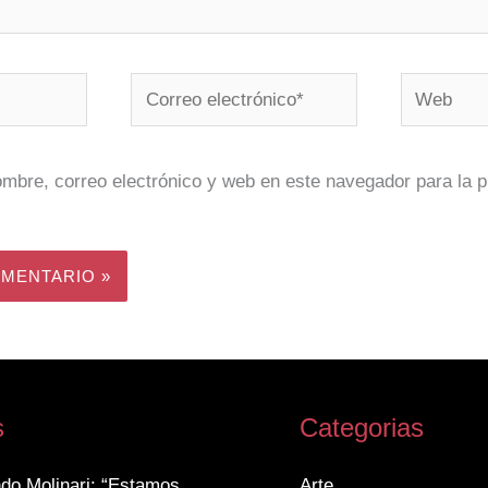
Correo
Web
electrónico*
mbre, correo electrónico y web en este navegador para la 
s
Categorias
do Molinari: “Estamos
Arte