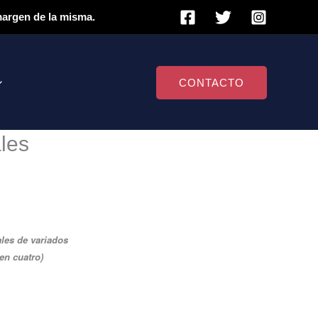
 margen de la misma.
CONTACTO
les
ales de variados
en cuatro)