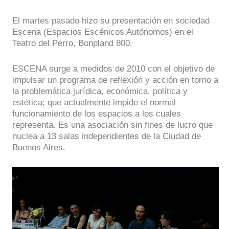
El martes pasado hizo su presentación en sociedad
Escena (Espacios Escénicos Autónomos) en el
Teatro del Perro, Bonpland 800.
ESCENA surge a medidos de 2010 con el objetivo de
impulsar un programa de reflexión y acción en torno a
la problemática jurídica, económica, política y
estética; que actualmente impide el normal
funcionamiento de los espacios a los cuales
representa. Es una asociación sin fines de lucro que
nuclea a 13 salas independientes de la Ciudad de
Buenos Aires.