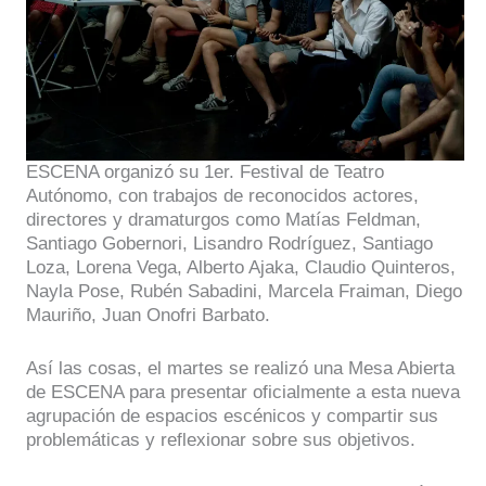
ESCENA organizó su 1er. Festival de Teatro
Autónomo, con trabajos de reconocidos actores,
directores y dramaturgos como Matías Feldman,
Santiago Gobernori, Lisandro Rodríguez, Santiago
Loza, Lorena Vega, Alberto Ajaka, Claudio Quinteros,
Nayla Pose, Rubén Sabadini, Marcela Fraiman, Diego
Mauriño, Juan Onofri Barbato.
Así las cosas, el martes se realizó una Mesa Abierta
de ESCENA para presentar oficialmente a esta nueva
agrupación de espacios escénicos y compartir sus
problemáticas y reflexionar sobre sus objetivos.