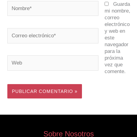
Nombre*
Guarda
mi nombre,
correo
electrónico
y web en
Correo
este
electrónico*
navegador
para la
próxima
Web
vez que
comente.
Sobre Nosotros