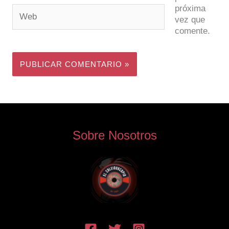
próxima
Web
vez que
comente.
Sobre Nosotros