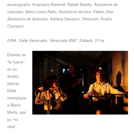
escenografía: Anastasia Baranoff, Rafael Barsky. Asistencia de
vestuario: María Laura Petto. Asistencia técnica: Fabian Díaz.
Asistencia de dirección: Adriana Desanzo. Dirección: Analía
Couceyro
IUNA. Sede Venezuela. Venezuela 2587. Sábado, 21 hs.
Dolores es
“la nueva”
en su
ámbito
laboral.
Debe
reemplazar
a María
Marta, que
ya “no
está”.