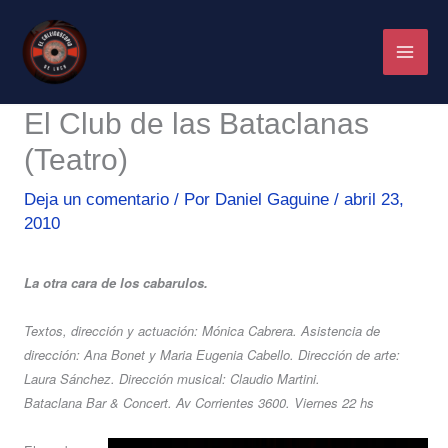
Ir
al
contenido
El Club de las Bataclanas
(Teatro)
Deja un comentario
/ Por
Daniel Gaguine
/
abril 23,
2010
La otra cara de los cabarulos.
Textos, dirección y actuación: Mónica Cabrera. Asistencia de
dirección: Ana Bonet y Maria Eugenia Cabello. Dirección de arte:
Laura Sánchez. Dirección musical: Claudio Martini.
Bataclana Bar & Concert. Av Corrientes 3600. Viernes 22 hs