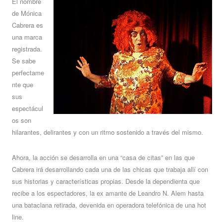
El nombre
de Mónica
Cabrera es
una marca
registrada.
Se sabe
perfectame
nte que
sus
espectácul
os son
hilarantes, delirantes y con un ritmo sostenido a través del mismo.
Ahora, la acción se desarrolla en una “casa de citas” en las que
Cabrera irá desarrollando cada una de las chicas que trabaja allí con
sus historias y características propias. Desde la dependienta que
recibe a los espectadores, la ex amante de Leandro N. Alem hasta
una bataclana retirada, devenida en operadora telefónica de una hot
line.