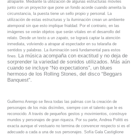
atrapante. Mediante la utilización de algunas estructuras móviles
junto con un proyector que pone un fondo acorde cuando amerita la
circunstancia, la puesta tiene un sello propio y personal. La
utilización de estas estructuras y la iluminación crean un ambiente
atemporal sin que esto implique frialdad. Por el contrario, en las
imágenes se verán objetos que serán vitales en el desarrollo del
relato. Desde un texto a un zapato, se logrará captar la atención
inmediata, volviendo a atrapar al espectador en su telaraña de
sentidos y palabras.
La iluminación será fundamental para est
os
La música acompaña con exactitud y no deja de
fines.
sorprender la variedad de sonidos utilizados. Más aún
cuando se incluye “No expectations”, un blues
hermoso de los Rolling Stones, del disco “Beggars
Banquest”.
Guillermo Arengo se lleva todas las palmas con la creación de
personajes de los más disímiles, siempre con el talento que le es
reconocido. A través de pequeños gestos y movimientos, construye
mundos y personajes de gran riqueza. Por su parte, Andrea Politti es
exacta aunque el vestuario no termina de convencer respecto si es el
adecuado a cada a una de sus personajes. Sofía Gala Castiglione