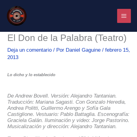
Ir
al
contenido
El Don de la Palabra (Teatro)
Deja un comentario
/ Por
Daniel Gaguine
/
febrero 15,
2013
Lo dicho y lo establecido
De Andrew Bovell. Versión: Alejandro Tantanian.
Traducción: Mariana Sagasti. Con Gonzalo Heredia,
Andrea Politti, Guillermo Arengo y Sofía Gala
Castiglione.
Vestuario: Pablo Battaglia. Escenografía:
Graciela Galán. Iluminación y video: Jorge Pastorino.
Musicalización y dirección: Alejandro Tantanian.