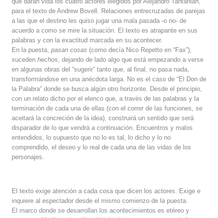
que darán vid
a
los cuatro actores elegidos por Alejandro Tantanian,
para el texto de Andrew Bovell. Relaciones entrecruzadas de parejas
a las que el destino les quiso jugar una mala pasada -o no- de
acuerdo a como se mire la situación. El texto es atrapante en sus
palabras y con la exactitud marcada en su acontecer.
En la puesta,
pasan cosas
(como decía Nico Repetto en “Fax”),
suceden
hechos
, dejando de lado algo que está empezando a verse
en algunas obras del “sugerir” tanto que, al final, no pasa nada,
transformándose en una anécdota larga. No es el caso de “El
D
on de
la
P
alabra” donde se busca
algún otro horizonte. Desde el principio,
con un relato dicho por el elenco que, a través de las palabras y la
terminación de cada una de ellas
(con el correr de las funciones, se
aceitará la concreción de la idea)
, construirá un sentido que será
disparador de lo que vendrá a continuación. Encuentros y malos
entendidos, lo supuesto que no lo es tal, lo dicho y lo no
comprendido, el deseo y lo real de cada una de las vidas de los
personajes.
El texto exige atención a cada cosa que dicen los actores. Exige e
inquiere al espectador desde el mismo comienzo de la puesta.
El marco donde se desarrollan los acontecimientos es etéreo y