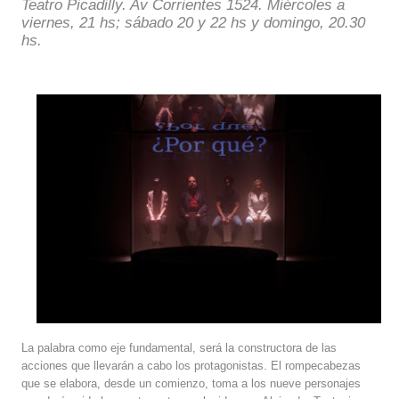
T
eatro Picadilly. Av Corrientes 1524. Miércoles a
viernes, 21 hs; sábado 20 y 22 hs y domingo, 20.30
hs.
La palabra como eje fundamental, será la constructora de las
acciones que llevarán a cabo los protagonistas. El rompecabezas
que se elabora, desde un comienzo,
toma
a los nueve personajes