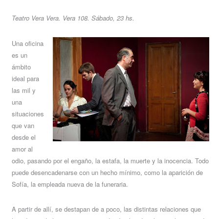
Teatro Vera Vera. Vera 108. Sábado, 23 hs.
Una oficina
es un
ámbito
ideal para
las mil y
una
situaciones
que van
desde el
amor al
odio, pasando por el engaño, la estafa, la muerte y la inocencia. Todo
puede desencadenarse con un hecho mínimo, como la aparición de
Sofía, la empleada nueva de la funeraria.
A partir de allí, se destapan de a poco, las distintas relaciones que