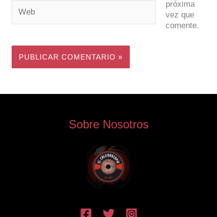
próxima
Web
vez que
comente.
Sobre Nosotros