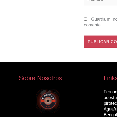
Guarda mi no
comente.
Sobre Nosotros
Link
Fernan
acostu
pirotec
Aguafu
Bengal