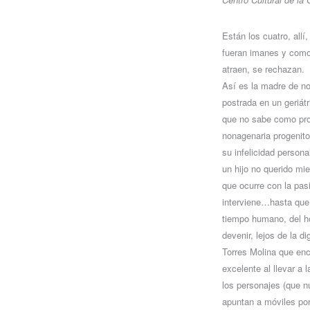
Están los cuatro, allí
fueran imanes y como 
atraen, se rechazan.
Así es la madre de n
postrada en un geriátr
que no sabe como pro
nonagenaria progenit
su infelicidad person
un hijo no querido mie
que ocurre con la pas
interviene…hasta que l
tiempo humano, del h
devenir, lejos de la 
Torres Molina que enc
excelente al llevar a 
los personajes (que n
apuntan a móviles por