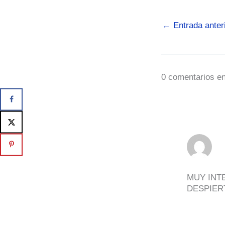
←
Entrada anter
0 comentarios en
MUY INT
DESPIER