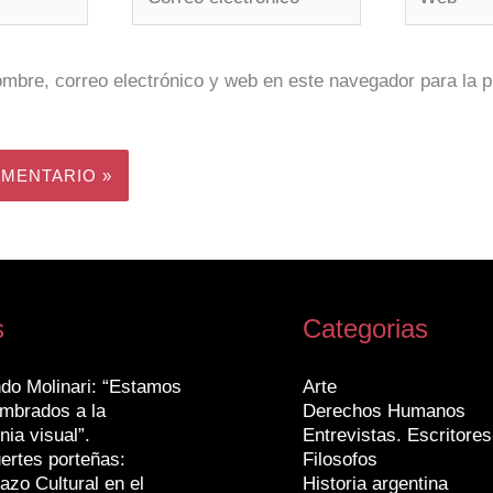
electrónico*
mbre, correo electrónico y web en este navegador para la 
s
Categorias
do Molinari: “Estamos
Arte
mbrados a la
Derechos Humanos
nia visual”.
Entrevistas. Escritores
ertes porteñas:
Filosofos
azo Cultural en el
Historia argentina