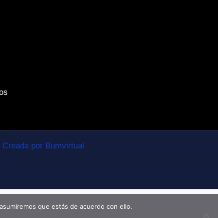
os
Creada por Bumvirtual
 asumiremos que estás de acuerdo con ello.