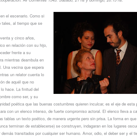
, en el escenario. Como si
tales, al tiempo que se
oventa y cinco años,
ico en relación con su hijo,
ceder frente a su
ora mientras deambula en
al. Una vecina que espera
ntras un relator cuenta lo
ión de aquél que no
o hace. La finitud del
ombre como ser, y su
dignidad poética que las buenas costumbres quieren inculcar, es el eje de est
ara con un elenco intenso, de fuerte compromiso actoral. El elenco lleva a c
las tablas un texto poético, de manera urgente pero sin prisa. La forma en que
unca terminan de establecerse) se construyen, indagaran en los lugares oscu
 demás transitados por cualquier ser humano. Amor, odio, el deber ser y el 