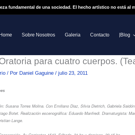
ieza fundamental de una sociedad. El hecho artístico no está al
Home
Sobre Nosotros
Galeria
Contacto
|Blog
 Oratoria para cuatro cuerpos. (Te
rio
/ Por
Daniel Gaguine
/
julio 23, 2011
nes
ón: Susana Torres Molina. Con Emiliano Diaz, Silvia Dietrich, Gabriela Saidón
iago Botet. Realización escenográfica: Eduardo Manfredi. Dramaturgista: Ma
ristian Lange.
 Cooperación. Av Corrientes 1543. Sábado, 21 hs y domingo, 20.15 hs.