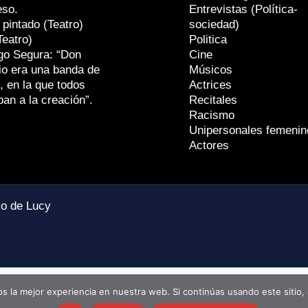
eso.
Entrevistas (Política-
 pintado (Teatro)
sociedad)
Teatro)
Politica
go Segura: “Don
Cine
io era una banda de
Músicos
, en la que todos
Actrices
ban a la creación”.
Recitales
Racismo
Unipersonales femenin
Actores
io de Lucy
 la mejor experiencia en nuestra web. Si continúas usando este sitio,