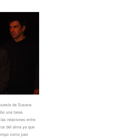
a puesta de Susana
abo una tarea
 las relaciones entre
ros del alma ya que
tiempo como juez