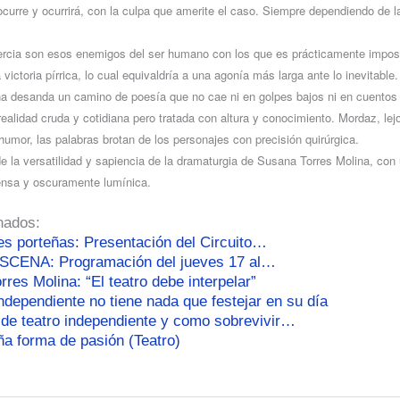
ocurre y ocurrirá, con la culpa que amerite el caso. Siempre dependiendo de l
nercia son esos enemigos del ser humano con los que es prácticamente impos
ictoria pírrica, lo cual equivaldría a una agonía más larga ante lo inevitable.
a desanda un camino de poesía que no cae ni en golpes bajos ni en cuentos 
realidad cruda y cotidiana pero tratada con altura y conocimiento. Mordaz, le
humor, las palabras brotan de los personajes con precisión quirúrgica.
de la versatilidad y sapiencia de la dramaturgia de Susana Torres Molina, con
tensa y oscuramente lumínica.
nados:
es porteñas: Presentación del Circuito…
ESCENA: Programación del jueves 17 al…
res Molina: “El teatro debe interpelar”
independiente no tiene nada que festejar en su día
 de teatro independiente y como sobrevivir…
ña forma de pasión (Teatro)