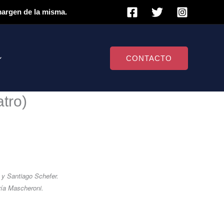
 margen de la misma.
CONTACTO
atro)
 y Santiago Schefer.
ría Mascheroni.