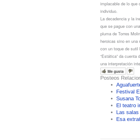
implacable de lo que 
individuo.
La decadencia y la i
que se pague con una v
pluma de Torres Molin
heroicas sino en una 
con un toque de sutil 
“Estática” da cuenta 
una interpretación in
Me gusta
Posteos Relacio
Aguafuert
Festival 
Susana Tor
El teatro 
Las salas
Esa extra