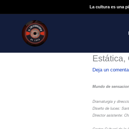
Ir
La cultura es una p
al
contenido
Estática,
Deja un comenta
Mundo de sensacio
Dramaturgia y direcci
Diseño de luces: Sant
Director asistente: Ch
Centro Cultural de la