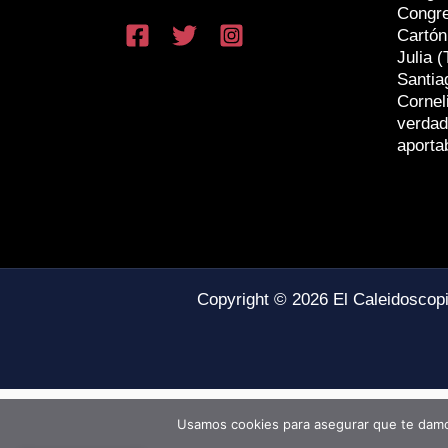
Congr
Cartón
Julia (
Santia
Cornel
verdad
aporta
Copyright © 2026 El Caleidoscop
Usamos cookies para asegurar que te damos