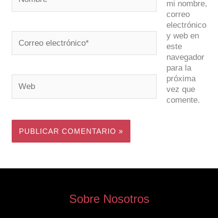
mi nombre,
correo
electrónico
y web en
Correo
este
electrónico*
navegador
para la
próxima
Web
vez que
comente.
Sobre Nosotros