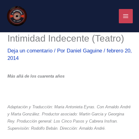
Ir
al
contenido
Intimidad Indecente (Teatro)
Deja un comentario
/ Por
Daniel Gaguine
/
febrero 20,
2014
Más allá de los cuarenta años
Adaptación y Traducción: Maria Antonieta Eyras. Con Arnaldo André
y Marta González. Productor asociado: Martin Garcia y Georgina
Rey. Producción general: Los Cinco Pasos y Cabrera Insfran.
Supervisión: Rodolfo Bebán. Dirección: Arnaldo André.