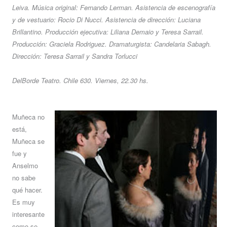
Leiva. Música original: Fernando Lerman. Asistencia de escenografía
y de vestuario: Rocio Di Nucci. Asistencia de dirección: Luciana
Brillantino. Producción ejecutiva: Liliana Demaio y Teresa Sarrail.
Producción: Graciela Rodriguez. Dramaturgista: Candelaria Sabagh.
Dirección: Teresa Sarrail y Sandra Torlucci
DelBorde Teatro. Chile 630. Viernes, 22.30 hs.
Muñeca no
está,
Muñeca se
fue y
Anselmo
no sabe
qué hacer.
Es muy
interesante
como se