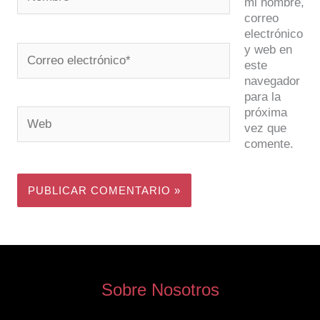
mi nombre,
correo
electrónico
y web en
Correo
este
electrónico*
navegador
para la
próxima
Web
vez que
comente.
Sobre Nosotros