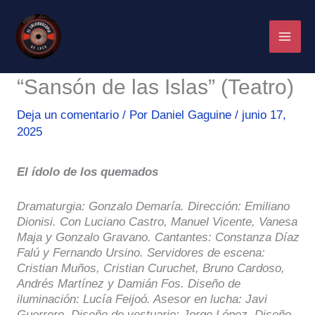
Ir
al
contenido
“Sansón de las Islas” (Teatro)
Deja un comentario
/ Por
Daniel Gaguine
/
junio 17,
2025
El ídolo de los quemados
Dramaturgia: Gonzalo Demaría. Dirección: Emiliano
Dionisi. Con Luciano Castro, Manuel Vicente, Vanesa
Maja y Gonzalo Gravano. Cantantes: Constanza Díaz
Falú y Fernando Ursino. Servidores de escena:
Cristian Muños, Cristian Curuchet, Bruno Cardoso,
Andrés Martínez y Damián Fos. Diseño de
iluminación: Lucía Feijoó. Asesor en lucha: Javi
Guerrero.
Diseño de vestuario: Jorge López. Diseño