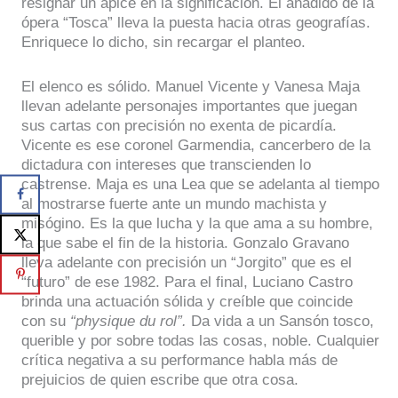
resignar un ápice en la significación. El añadido de la
ópera “Tosca” lleva la puesta hacia otras geografías.
Enriquece lo dicho, sin recargar el planteo.
El elenco es sólido. Manuel Vicente y Vanesa Maja
llevan adelante personajes importantes que juegan
sus cartas con precisión no exenta de picardía.
Vicente es ese coronel Garmendia, cancerbero de la
dictadura con intereses que transcienden lo
castrense. Maja es una Lea que se adelanta al tiempo
al mostrarse fuerte ante un mundo machista y
misógino. Es la que lucha y la que ama a su hombre,
la que sabe el fin de la historia. Gonzalo Gravano
lleva adelante con precisión un “Jorgito” que es el
“futuro” de ese 1982. Para el final, Luciano Castro
brinda una actuación sólida y creíble que coincide
con su
“physique du rol”.
Da vida a un Sansón tosco,
querible y por sobre todas las cosas, noble. Cualquier
crítica negativa a su performance habla más de
prejuicios de quien escribe que otra cosa.