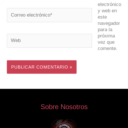
electrónico
y web en
Correo
este
electrónico*
navegador
para la
próxima
Web
vez que
comente.
Sobre Nosotros