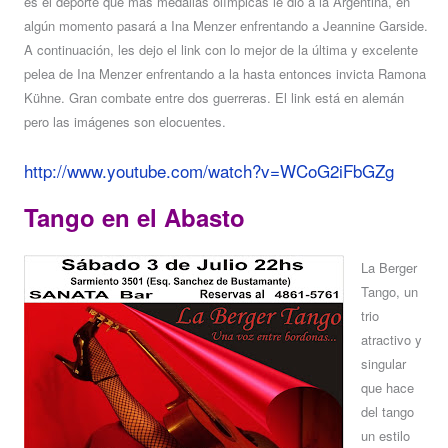
es el deporte que más medallas olímpicas le dio a la Argentina, en
algún momento pasará a Ina Menzer enfrentando a Jeannine Garside.
A continuación, les dejo el link con lo mejor de la última y excelente
pelea de Ina Menzer enfrentando a la hasta entonces invicta Ramona
Kühne. Gran combate entre dos guerreras. El link está en alemán
pero las imágenes son elocuentes.
http://www.youtube.com/watch?v=WCoG2iFbGZg
Tango en el Abasto
La Berger
Tango, un
trio
atractivo y
singular
que hace
del tango
un estilo