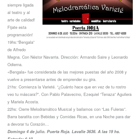
siempre ligada
al teatro y al
arte de calidad!
Fijate esta
programación!
19hs:“Bengala”
de Alfredo
Megna. Con Néstor Navarria. Dirección: Armando Saire y Leonardo
Odierna.
«Bengala» fue considerada de las mejores puestas del año 2008 y
vuelve a presentarse antes de emprender su gira.
21hs: Comienza la Varieté. “¿Cuánto hace que en vez de tu rostro
veo tu máscara?”. Con Pablo Palavecino, Ezequiel “Tenaza” Aguilera
y Mariela Acosta.
22hs: Cierre Melodramático Musical y bailamos con “Las Fuleras”.
Barra baratita con Bebidas y Comidas Ricas, en una Noche para dar
a devorar tu Corazón…
Domingo 4 de julio. Puerta Roja. Lavalle 3636. A las 19 hs.
Entrada: $ 10.