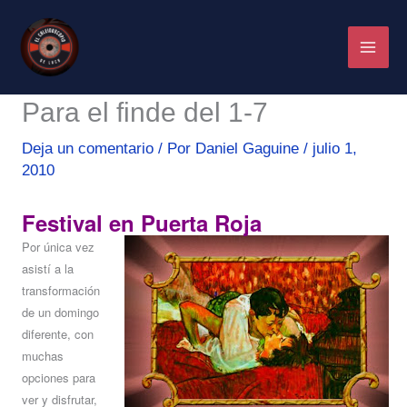
Ir
al
contenido
Para el finde del 1-7
Deja un comentario
/ Por
Daniel Gaguine
/
julio 1,
2010
Festival en Puerta Roja
Por única vez
asistí a la
transformación
de un domingo
diferente, con
muchas
opciones para
ver y disfrutar,