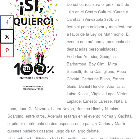
Derechos realizará el próximo 5 de
julio en el Centro Cultural “Caras y
Caretas” (Venezuela 330), un
festival para celebrar y manifestarse
a favor de la Ley de Matrimonio. El
evento contará con la presencia de
destacadas personalidades:
Federico Amador, Georgina
Barbarrosa, Boy Olmi, Mirta
Busnelli, Sofía Castiglione, Pepe
Cibrián, Catherine Fulop, Esther
Goris, Daniel Hendler, Ana Katz,
Luisa Kuliok, Virginia Lago, Victor
Laplace, Ernesto Larrese, Natalia
Lobo, Juan Gil Navarro, Laura Novoa, Romina Ricci y Nicolás
Scarpino, entre otros. Además estarán en el evento Norma y Cachita,
el primer matrimonio de dos esposas en le país, y Carlos y Martín
quienes pudieron casarse luego de un largo debate.
El evento está dirigido a toda la familia y contará con actividades que