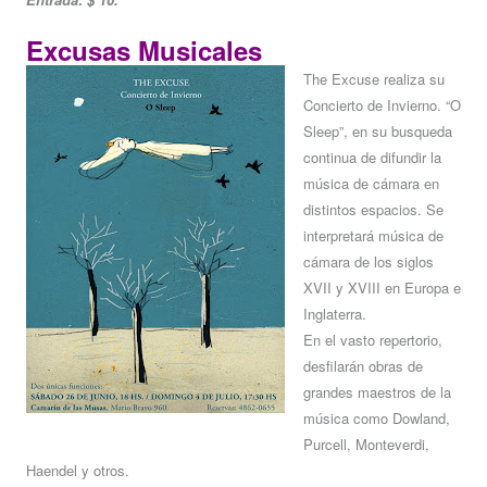
Excusas Musicales
The Excuse realiza su
Concierto de Invierno. “O
Sleep”, en su busqueda
continua de difundir la
música de cámara en
distintos espacios. Se
interpretará música de
cámara de los siglos
XVII y XVIII en Europa e
Inglaterra.
En el vasto repertorio,
desfilarán obras de
grandes maestros de la
música como Dowland,
Purcell, Monteverdi,
Haendel y otros.