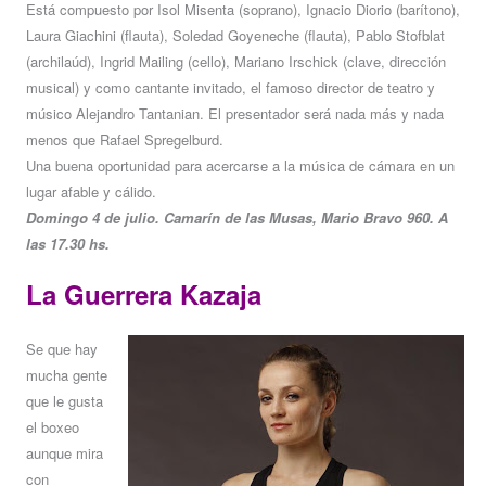
Está compuesto por Isol Misenta (soprano), Ignacio Diorio (barítono),
Laura Giachini (flauta), Soledad Goyeneche (flauta), Pablo Stofblat
(archilaúd), Ingrid Mailing (cello), Mariano Irschick (clave, dirección
musical) y como cantante invitado, el famoso director de teatro y
músico Alejandro Tantanian. El presentador será nada más y nada
menos que Rafael Spregelburd.
Una buena oportunidad para acercarse a la música de cámara en un
lugar afable y cálido.
Domingo 4 de julio. Camarín de las Musas, Mario Bravo 960. A
las 17.30 hs.
La Guerrera Kazaja
Se que hay
mucha gente
que le gusta
el boxeo
aunque mira
con