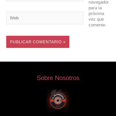
navegador
para la
próxima
Web
vez que
comente.
Sobre Nosotros