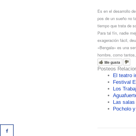
Es e
n el desarrollo d
pos de un
sueño
no ta
tiempo que trata de s
Para tal fín, nadie m
exageración fácil, de
«Bengala» es una sent
hombre, como tantos,
Me gusta
Posteos Relacio
El teatro 
Festival 
Los Traba
Aguafuert
Las salas
Pocholo y