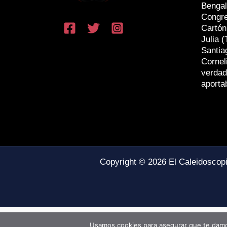
Bengal
Congr
Cartón
Julia (
Santia
Cornel
verdad
aporta
Copyright © 2026 El Caleidoscop
Usamos cookies para asegurar que te damos