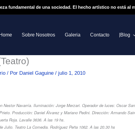
ieza fundamental de una sociedad. El hecho artístico no está al
Home
Sobre Nosotros
Galeria
Contacto
|Blog
Teatro)
rio
/ Por
Daniel Gaguine
/
julio 1, 2010
n Nestor Navarría. Iluminación: Jorge Merzari. Operador de luces: Oscar San
Prieto. Producción: Daniel Álvarez y Mariano Pedini. Dirección: Armando Sai
uerta Roja. Lavalle 3636. A las 19 hs.
de Julio. Teatro La Comedia. Rodríguez Peña 1062. A las 20.30 hs