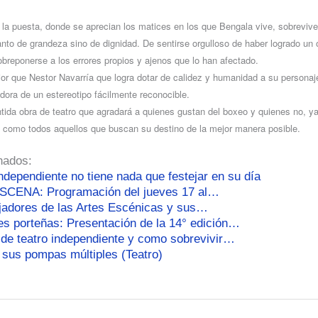
e la puesta, donde se aprecian los matices en los
que Benga
la vive, sobreviv
nto de g
randeza sino de dignidad. De sen
tirse o
rgulloso de haber lo
grado un 
obreponerse a los errores propios y ajenos que lo han afectado.
ejor que Nestor Navarría que logra dotar de calidez y humanidad a su personaje
udora de un estereotipo fácilmente reconocible.
ida obra de teatro que agradará a quienes gustan del boxeo y quienes no, ya
 como todos aquellos que buscan su destino de la mejor manera posible.
nados:
independiente no tiene nada que festejar en su día
ESCENA: Programación del jueves 17 al…
jadores de las Artes Escénicas y sus…
es porteñas: Presentación de la 14° edición…
 de teatro independiente y como sobrevivir…
 sus pompas múltiples (Teatro)