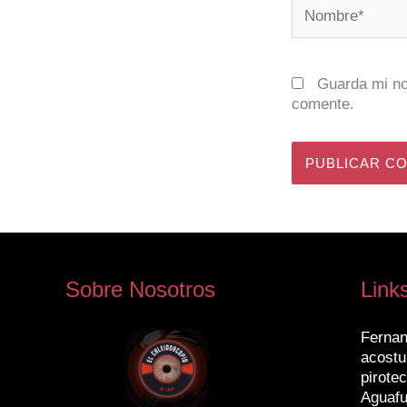
Nombre*
Guarda mi no
comente.
Sobre Nosotros
Link
Fernan
acostu
pirotec
Aguafu