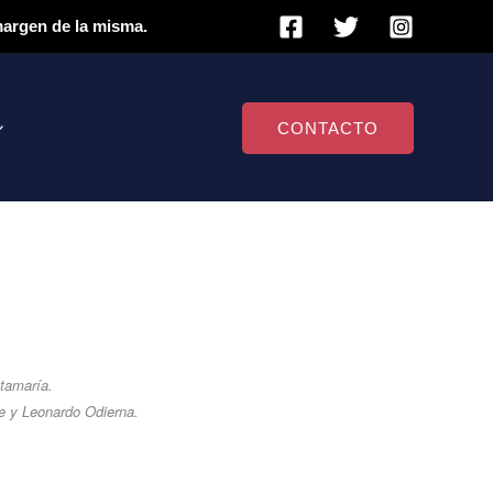
 margen de la misma.
CONTACTO
tamaría.
re y Leonardo Odierna.