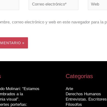
Correo
Web
electrónico*
mbre, correo electrónico y web en este navegador para la 
s
Categorias
do Molinari: “Estamos
Arte
mbrados a la
Derechos Humanos
nia visual”.
Entrevistas. Escritores
ertes porteñas:
Filosofos