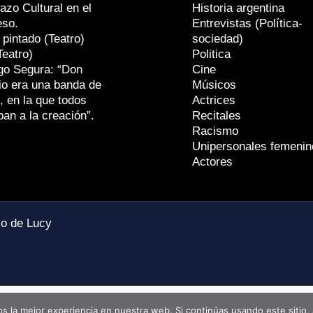
azo Cultural en el
Historia argentina
eso.
Entrevistas (Política-
 pintado (Teatro)
sociedad)
Teatro)
Politica
go Segura: “Don
Cine
io era una banda de
Músicos
, en la que todos
Actrices
ban a la creación”.
Recitales
Racismo
Unipersonales femenin
Actores
io de Lucy
 la mejor experiencia en nuestra web. Si continúas usando este sitio,