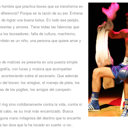
hombre que practica boxeo que se transforma en
 diferencia? Porque es la razón de su ser. Entrena
 de lograr una buena bolsa. En todo ese periplo,
miserias y amores. Tiene todas las falencias que
a los boxeadores: falta de cultura, machismo,
ambién es un niño, una persona que quiere amar y
 de matices se presenta en una puesta simple
ografía, con luces y música que acompañan
 a aconteciendo sobre el escenario. Que además
 del boxeo: los arreglos, el manejo de plata, los
ras de los púgiles, los amigos del campeón.
 ring sino cotidian
a
mente contra la vida, contra si
al cab
o, es su r
ival más en
carnizado
. Busca
alguna mano milagrosa del destino que lo encarrile
 tan dura que le ha tocado en suerte -o no-.