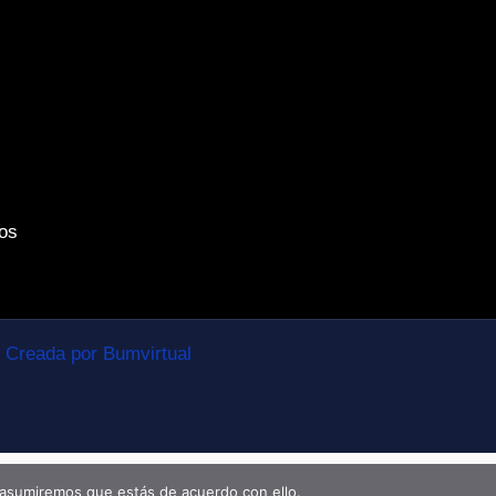
os
Creada por Bumvirtual
 asumiremos que estás de acuerdo con ello.