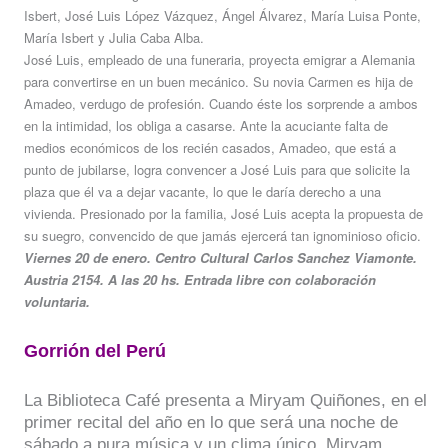
Isbert, José Luis López Vázquez, Ángel Álvarez, María Luisa Ponte,
María Isbert y Julia Caba Alba.
José Luis, empleado de una funeraria, proyecta emigrar a Alemania
para convertirse en un buen mecánico. Su novia Carmen es hija de
Amadeo, verdugo de profesión. Cuando éste los sorprende a ambos
en la intimidad, los obliga a casarse. Ante la acuciante falta de
medios económicos de los recién casados, Amadeo, que está a
punto de jubilarse, logra convencer a José Luis para que solicite la
plaza que él va a dejar vacante, lo que le daría derecho a una
vivienda. Presionado por la familia, José Luis acepta la propuesta de
su suegro, convencido de que jamás ejercerá tan ignominioso oficio.
Viernes 20 de enero. Centro Cultural Carlos Sanchez Viamonte.
Austria 2154. A las 20 hs. Entrada libre con colaboración
voluntaria.
Gorrión del Perú
La Biblioteca Café presenta a Miryam Quiñones, en el
primer recital del año en lo que será una noche de
sábado a pura música y un clima único. Miryam