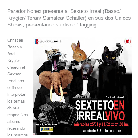
Parador Konex presenta al Sexteto Irreal (Basso/
Krygier/ Teran/ Samalea/ Schaller) en sus dos Unicos
Shows, presentando su disco “Jogging”.
Christian
Basso y
Axel
Krygier
crearon el
Sexteto
Irreal con
el fin de
interpretar
los temas
de sus
respectivos
albums,
recreando
los mismos