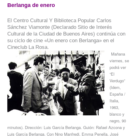
Berlanga de enero
El Centro Cultural Y Biblioteca Popular Carlos
Sánchez Viamonte (Declarado Sitio de Interés
Cultural de la Ciudad de Buenos Aires) continúa con
su ciclo de cine «Un enero con Berlanga» en el
Cineclub La Rosa.
Mañana
viernes, se
podrá ver
“El
Verdugo”
(Idem,
España /
Italia,
1963,
blanco y
negro, 90
minutos). Dirección: Luis García Berlanga. Guión: Rafael Azcona y
Luis García Berlanga. Con Nino Manfredi, Emma Penella, José