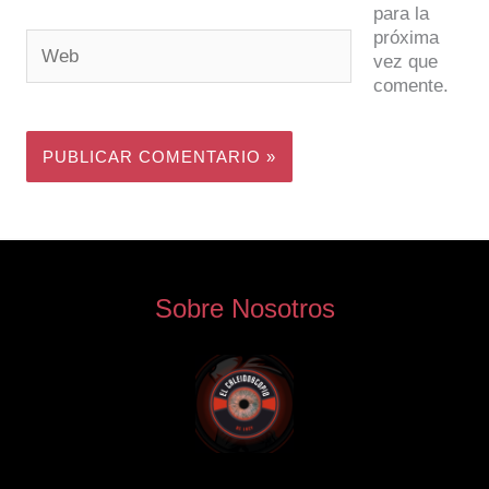
para la
próxima
Web
vez que
comente.
Sobre Nosotros