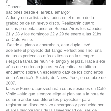
n
“Conver
saciones desde el arrabal amargo”
A dúo y con artistas invitados en el marco de la
grabación de un nuevo disco. Realizarán cuatro
únicas presentaciones en Buenos Aires los sábados
21 y 28 y los domingos 22 y 29 de enero a las 21hs
en Café Vinilo.
Desde el piano y contrabajo, esta dupla llevó
adelante el proyecto del Tango Reflections Trio, una
de las experiencias más exitosas en la siempre
riesgosa tarea de reunir el tango y el jazz. Hace siete
años que no tocan juntos en Argentina; su último
encuentro sobre un escenario data de los conciertos
de la America’s Society de Nueva York, en octubre de
2007.
Iaies & Fumero aprovecharán estas sesiones en Café
Vinilo –sitio que siempre elige el pianista a la hora de
echar a andar sus diferentes proyectos– para
registrar un disco en vivo encargado y producido por
el área discográfica de la Universidad de Tres de