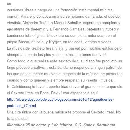
en
versiones libres a cargo de una formación instrumental mínima
común. Para ello convocaron a su sempiterno camarada, el cuerdo
vientista Alejandro Terán, a Manuel Schaller, experto en samplers y
ejecutante de theremin y a Fernando Samalea, baterista virtuoso y
bandoneonista original. El sexteto se completa, entonces, con el
propio Basso, en bajo, y Krygier, en teclados, vientos y voces.
La música del Sexteto Irreal viaja (y pasea) por muchos estilos pero
siempre al son de los pies y el corazón… lo tenes que ver!
Como todo lo que realiza este sexteto de 5 su disco fue producto un
largo proceso creativo… esta banda no responde a ningún patrón de
los que generalmente mueven el negocio de la música, se presentan
cuando y como quieren y siempre respetan su «sentir» musical.
El Caleidoscopio tuvo la oportunidad de ver el gran concierto que dio
el Sexteto Irreal en Boris. Reviví esa experiencia aquí
http://elcaleidoscopiodelucy.blogspot.com/2010/12/aguafuertes-
portenas_17.html
Una cita única con la buena música te propone el Sexteto Irreal. No
te la pierdas!
Miercoles 25 de enero y 1 de febrero. C.C. Konex. Sarmiento