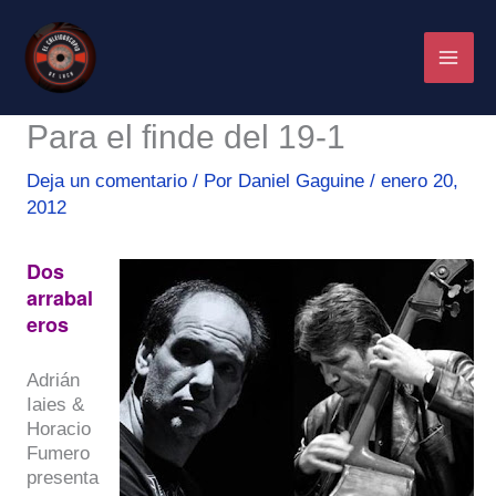
Ir
al
contenido
Para el finde del 19-1
Deja un comentario
/ Por
Daniel Gaguine
/
enero 20,
2012
Dos
arrabal
eros
Adrián
Iaies &
Horacio
Fumero
presenta